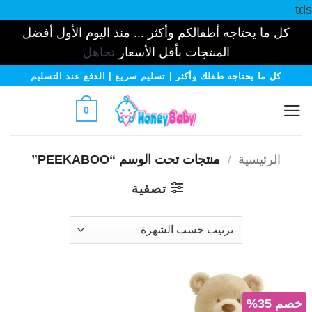
tds
كل ما يحتاجه أطفالكم وأكثر ... منذ اليوم الأول أفضل
المنتجات بأقل الأسعار
تجاهل
خطي
كل ما يحتاجه طفلك وأكثر | تسليم سريع | الدفع عند التسليم
لمحتوى
0
الرئيسية
/
منتجات تحت الوسم “PEEKABOO”
تصفية
خصم 35%