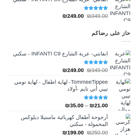
تم التقييم
السعر
السعر
₪
249.00
₪
349.00
5.00
من 5
الأصلي
الحالي
هو:
هو:
حاز على رضاكم
₪249.00.
₪349.00.
انفانتي- عربة الشارع INFANTI C9 - سكني
تم التقييم
السعر
السعر
₪
249.00
₪
349.00
5.00
من 5
الأصلي
الحالي
TommeeTippee- لهاية اطفال - لهاية تومي
هو:
هو:
تيبي أني تايم -أولاد
₪249.00.
₪349.00.
تم التقييم
نطاق
₪
35.00
–
₪
21.00
5.00
من 5
السعر:
أرجوحة أطفال كهربائية ماستيلا ديلوكس
من
المحمولة - سكني
السعر
السعر
₪
199.00
₪
250.00
خلال