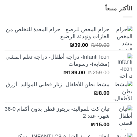
هو:
هو:
الأكثر مبيعاً
₪249.00.
₪350.00.
حزام المغص للرضع - حزام المعدة للتخلص من
الغازات وتهدئة الرضيع
السعر
السعر
₪
39.00
₪
49.00
الأصلي
الحالي
Infanti Icon- دراجة أطفال- دراجة تعلم المشي
هو:
هو:
(مشاية)- رسومات
₪39.00.
₪49.00.
السعر
السعر
₪
189.00
₪
259.00
الأصلي
الحالي
مشط بطن للأطفال- زنار قطني للمواليد- أزرق
هو:
هو:
₪
8.00
₪189.00.
₪259.00.
تبان كت للمواليد- بربتوز قطن بدون أكمام 0-36
شهر- عدد 2
₪
15.00
انفانتي- عربة الشارع INFANTI C9 - سكني