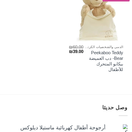
₪
60.00
الدمى والشخصيات الكرتونية
السعر
السعر
₪
39.00
Peekaboo Teddy
الأصلي
الحالي
Bear- دب الغميضة
هو:
هو:
بيكابو المتحرك
₪39.00.
₪60.00.
للأطفال
وصل حديثا
أرجوحة أطفال كهربائية ماستيلا ديلوكس