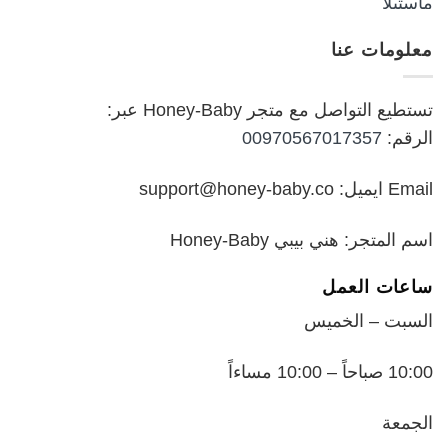
الأصلي
الحالي
هو:
هو:
معلومات عنا
₪199.00.
₪250.00.
تستطيع التواصل مع متجر Honey-Baby عبر:
الرقم:
00970567017357
Email ايميل: support@honey-baby.co
اسم المتجر: هني بيبي Honey-Baby
ساعات العمل
السبت – الخميس
10:00 صباحاً – 10:00 مساءاً
الجمعة