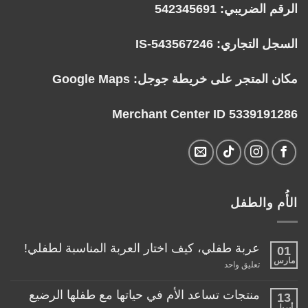
الرقم الضريبي: 542345691
السجل التجاري: IS-543567246
مكان المتجر على خريطة جوجل:
Google Maps
Merchant Center ID 5339191286
الأُم والطفل
عربة طفلي، كيف اختار العربة المناسبة لطفلي!
01
مارس
على
تعليق واحد
عربة
طفلي،
كيف
منتجات تساعد الأم في حياتها مع طفلها الرضيع
13
اختار
أبريل