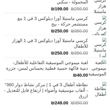
المحمولة - سكني
السعر
السعر
₪
199.00
₪
250.00
الأصلي
الحالي
كرسي ماستيلا أورا ديلوكس 3 في 1 مع
هو:
هو:
مستشعر حركة - بيج
₪199.00.
₪250.00.
السعر
السعر
₪
250.00
₪
350.00
الأصلي
الحالي
كرسي ماستيلا أورا ديلوكس 3 في 1 الهزاز
هو:
هو:
للأطفال
₪250.00.
₪350.00.
السعر
السعر
₪
250.00
₪
350.00
الأصلي
الحالي
لعبة ميموجي الموسيقية التفاعلية للأطفال-
هو:
هو:
دمية فاكهة حسية قطنية بحساس لمس- جزرة
₪250.00.
₪350.00.
₪
40.00
نطاطة أطفال 3 في 1 | مركز نشاط دوار 360°
- ألعاب موسيقية وأضواء | ارتفاع قابل للتعديل -
ازرق
السعر
السعر
₪
249.00
₪
350.00
الأصلي
الحالي