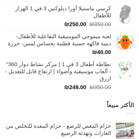
الأصلي
الحالي
كرسي ماستيلا أورا ديلوكس 3 في 1 الهزاز
هو:
هو:
للأطفال
₪250.00.
₪350.00.
السعر
السعر
₪
250.00
₪
350.00
الأصلي
الحالي
لعبة ميموجي الموسيقية التفاعلية للأطفال-
هو:
هو:
دمية فاكهة حسية قطنية بحساس لمس- جزرة
₪250.00.
₪350.00.
₪
40.00
نطاطة أطفال 3 في 1 | مركز نشاط دوار 360°
- ألعاب موسيقية وأضواء | ارتفاع قابل للتعديل -
ازرق
السعر
السعر
₪
249.00
₪
350.00
الأصلي
الحالي
هو:
هو:
الأكثر مبيعاً
₪249.00.
₪350.00.
حزام المغص للرضع - حزام المعدة للتخلص من
الغازات وتهدئة الرضيع