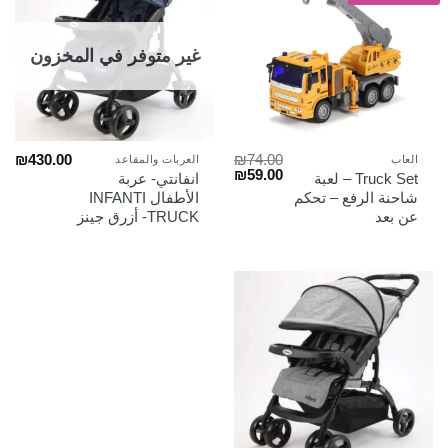
غير متوفر في المخزون
₪
430.00
₪
74.00
العاب
العربات والمقاعد
السعر
السعر
₪
59.00
Truck Set – لعبة
انفانتي- عربة
الأصلي
الحالي
شاحنة الرفع – تحكم
الأطفال INFANTI
هو:
هو:
عن بعد
TRUCK- أزرق جينز
₪59.00.
₪74.00.