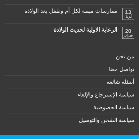
طفلها
لا
للأطفال
الرضيع
توجد
تحت
ممارسات مهمة لكل أم وطفل بعد الولادة
13
تعليقات
عمر
على
أبريل
السنة
لا
منتجات
توجد
ضرورية
تعليقات
لكل
الرعاية الاولية لحديث الولادة
20
على
طفل
ممارسات
فبراير
لا
حديث
مهمة
توجد
ولادة
لكل
تعليقات
(تحت
أم
على
6
وطفل
الرعاية
أشهر)
من نحن
بعد
الاولية
الولادة
لحديث
الولادة
تواصل معنا
أسئلة شائعة
سياسة الإسترجاع والإلغاء
سياسة الخصوصية
سياسة الشحن والتوصيل