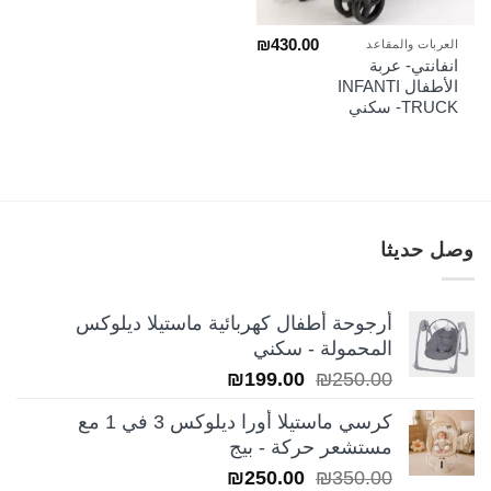
₪
430.00
العربات والمقاعد
انفانتي- عربة
الأطفال INFANTI
TRUCK- سكني
وصل حديثا
أرجوحة أطفال كهربائية ماستيلا ديلوكس
المحمولة - سكني
السعر
السعر
₪
199.00
₪
250.00
الأصلي
الحالي
كرسي ماستيلا أورا ديلوكس 3 في 1 مع
هو:
هو:
مستشعر حركة - بيج
₪199.00.
₪250.00.
السعر
السعر
₪
250.00
₪
350.00