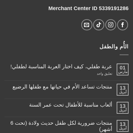
Merchant Center ID 5339191286
الأُم والطفل
عربة طفلي، كيف اختار العربة المناسبة لطفلي!
01
مارس
على
تعليق واحد
عربة
طفلي،
كيف
منتجات تساعد الأم في حياتها مع طفلها الرضيع
13
اختار
أبريل
لا
العربة
توجد
المناسبة
تعليقات
لطفلي!
ألعاب مناسبة للأطفال تحت عمر السنة
13
على
منتجات
أبريل
لا
تساعد
توجد
الأم
تعليقات
منتجات ضرورية لكل طفل حديث ولادة (تحت 6
في
13
على
حياتها
ألعاب
أبريل
أشهر)
مع
مناسبة