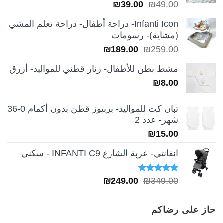
السعر
السعر
₪
39.00
₪
49.00
الأصلي
الحالي
Infanti Icon- دراجة أطفال- دراجة تعلم المشي
هو:
هو:
(مشاية)- رسومات
₪39.00.
₪49.00.
السعر
السعر
₪
189.00
₪
259.00
الأصلي
الحالي
مشط بطن للأطفال- زنار قطني للمواليد- أزرق
هو:
هو:
₪
8.00
₪189.00.
₪259.00.
تبان كت للمواليد- بربتوز قطن بدون أكمام 0-36
شهر- عدد 2
₪
15.00
انفانتي- عربة الشارع INFANTI C9 - سكني
تم التقييم
السعر
السعر
₪
249.00
₪
349.00
5.00
من 5
الأصلي
الحالي
هو:
هو:
حاز على رضاكم
₪249.00.
₪349.00.