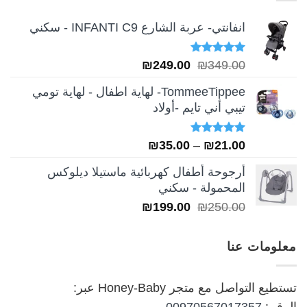
انفانتي- عربة الشارع INFANTI C9 - سكني
تم التقييم
السعر
السعر
₪
249.00
₪
349.00
5.00
من 5
الأصلي
الحالي
TommeeTippee- لهاية اطفال - لهاية تومي
هو:
هو:
تيبي أني تايم -أولاد
₪249.00.
₪349.00.
تم التقييم
نطاق
₪
35.00
–
₪
21.00
5.00
من 5
السعر:
أرجوحة أطفال كهربائية ماستيلا ديلوكس
من
المحمولة - سكني
السعر
السعر
₪
199.00
₪
250.00
خلال
الأصلي
الحالي
هو:
هو:
معلومات عنا
₪199.00.
₪250.00.
تستطيع التواصل مع متجر Honey-Baby عبر: