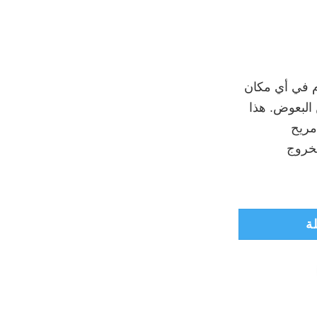
لسعر
حالي
 في أي مكان
:
البعوض. هذا
₪35
مريح
لخروج
 وسادة - زهري
ة