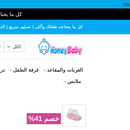
tds
كل ما يحتاج
خطي
كل ما يحتاجه طفلك وأكثر | تسليم سريع | الدف
لمحتوى
الب
عن
العربات والمقاعد
غرفة الطفل
درا
ملابس
خصم 41%