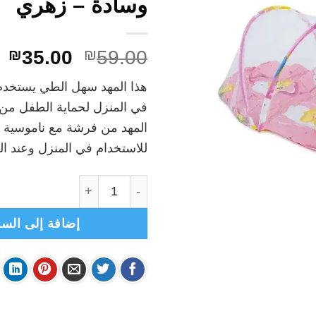
وسادة – زهري
السعر
ا
₪
35.00
₪
59.00
الأصلي
ال
هذا المهد سهل الطي يستخدم
هو:
هو
في المنزل لحماية الطفل من 
.00.
₪59.00.
المهد من فرشة مع ناموسية 
للاستخدام في المنزل وعند ا
كمية مهد مواليد مع ناموسية +
إضافة إلى السل