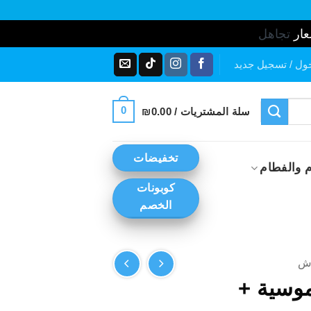
عار
تجاهل
ول / تسجيل جديد
0
سلة المشتريات /
0.00
₪
تخفيضات
 والفطام
كوبونات
الخصم
ش
موسية +