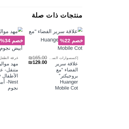
منتجات ذات صلة
خصم 22%
خصم 34%
+
₪
165.00
إكسسوارات السراير
غرفة الطفل
السعر
السعر
₪
129.00
علاقة سرير
مهد موالي
الأصلي
الحالي
الفضاء “مع
متنقل- 
هو:
هو:
₪129.00.
₪165.00.
بروجيكتر”
ال
Huanger
Nest- أ
Mobile Cot
نجوم