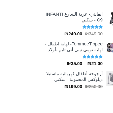
انفانتي- عربة الشارع INFANTI
C9 - سكني
تم التقييم
السعر
السعر
₪
249.00
₪
349.00
5.00
من 5
الأصلي
الحالي
TommeeTippee- لهاية اطفال -
هو:
هو:
لهاية تومي تيبي أني تايم -أولاد
₪249.00.
₪349.00.
تم التقييم
نطاق
₪
35.00
–
₪
21.00
5.00
من 5
السعر:
أرجوحة أطفال كهربائية ماستيلا
من
ديلوكس المحمولة - سكني
السعر
السعر
₪
199.00
₪
250.00
خلال
الأصلي
الحالي
هو:
هو:
₪199.00.
₪250.00.