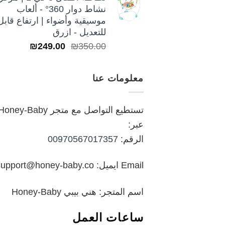
نشاط دوار 360° - ألعاب
موسيقية وأضواء | ارتفاع قابل
للتعديل - ازرق
السعر
السعر
₪
249.00
₪
350.00
الأصلي
الحالي
هو:
هو:
معلومات عنا
₪249.00.
₪350.00.
تستطيع التواصل مع متجر oney-Baby
عبر:
الرقم:
00970567017357
Email ايميل: support@honey-baby.co
اسم المتجر: هني بيبي Honey-Baby
ساعات العمل