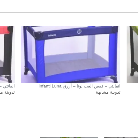
انفانتي – قفص العب لونا – أزرق Infanti Luna
انفانتي – ق
تدوينة مشابهة
تدوينة م