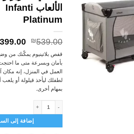
الألعاب Infanti
Platinum
السعر
399.00
₪
539.00
الأصلي
قفص بلاتينيوم يمكّنك من وض
هو:
بأمان وبسرعة متى ما احتجت 
₪539.00.
العمل في المنزل، إنه مكان 
لطفلك ليأخذ قيلولة أو يلعب أ
بمهام أخرى.
كمية انفانتي- سرير وقفص الألعاب i Platinum
إضافة إلى السل