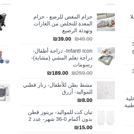
ا
حزام المغص للرضع - حزام
المعدة للتخلص من الغازات
وتهدئة الرضيع
السعر
السعر
₪
39.00
₪
49.00
تيلا أورا ديلوكس 3
الأصلي
الحالي
Infanti Icon- دراجة أطفال-
هو:
هو:
دراجة تعلم المشي (مشاية)-
₪39.00.
₪49.00.
رسومات
تيلا أورا ديلوكس 3
السعر
السعر
₪
189.00
₪
259.00
الأصلي
الحالي
مشط بطن للأطفال- زنار قطني
هو:
هو:
للمواليد- أزرق
₪189.00.
₪259.00.
لية
₪
8.00
نية
تبان كت للمواليد- بربتوز قطن
بدون أكمام 0-36 شهر- عدد 2
₪
15.00