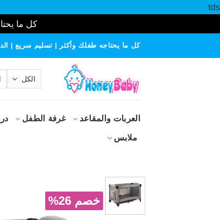
tds
كل ما يحتاج
خطي
كل ما يحتاجه طفلك وأكثر | تسليم سريع | الدف
لمحتوى
الب
عن
العربات والمقاعد
غرفة الطفل
درا
ملابس
خصم 26%