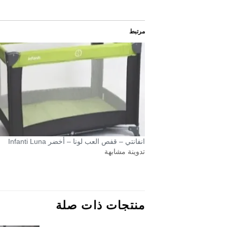
مرتبط
انفانتي – قفص العب لونا – أخضر Infanti Luna
تدوينة مشابهة
منتجات ذات صلة