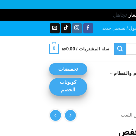
عار
تجاهل
ول / تسجيل جديد
0
سلة المشتريات /
0.00
₪
تخفيضات
 والفطام
كوبونات
الخصم
 اللعب
قفص