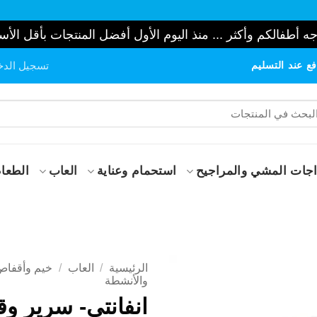
ه أطفالكم وأكثر ... منذ اليوم الأول أفضل المنتجات بأقل الأس
ع عند التسليم
تسجيل الدخ
حث
:
جات المشي والمراجيح
استحمام وعناية
العاب
الطعام
الرئيسية
/
العاب
/
خيم وأقفاص
والأنشطة
انفانتي- سرير و