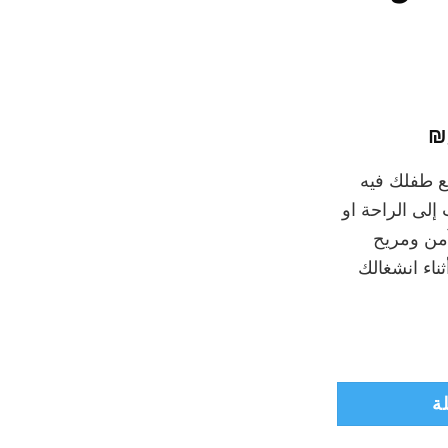
السعر
₪
الحالي
ع طفلك فيه
هو:
إلى الراحة او
₪399.00.
آمن ومريح
ثناء انشغالك
Infant
ة