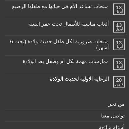
طفلي،
كيف
منتجات تساعد الأم في حياتها مع طفلها الرضيع
13
اختار
أبريل
لا
العربة
توجد
المناسبة
تعليقات
لطفلي!
ألعاب مناسبة للأطفال تحت عمر السنة
13
على
منتجات
أبريل
لا
تساعد
توجد
الأم
تعليقات
منتجات ضرورية لكل طفل حديث ولادة (تحت 6
في
13
على
حياتها
ألعاب
أبريل
أشهر)
مع
مناسبة
طفلها
لا
للأطفال
الرضيع
توجد
تحت
ممارسات مهمة لكل أم وطفل بعد الولادة
13
تعليقات
عمر
على
أبريل
السنة
لا
منتجات
توجد
ضرورية
تعليقات
لكل
الرعاية الاولية لحديث الولادة
20
على
طفل
ممارسات
فبراير
لا
حديث
مهمة
توجد
ولادة
لكل
تعليقات
(تحت
أم
على
6
وطفل
الرعاية
أشهر)
من نحن
بعد
الاولية
الولادة
لحديث
الولادة
تواصل معنا
أسئلة شائعة