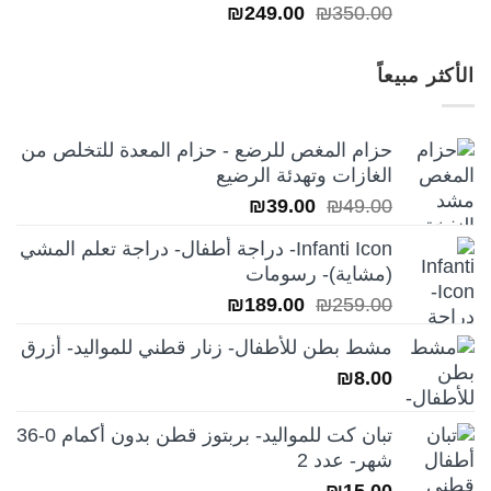
السعر
السعر
₪
249.00
₪
350.00
الأصلي
الحالي
هو:
هو:
الأكثر مبيعاً
₪249.00.
₪350.00.
حزام المغص للرضع - حزام المعدة للتخلص من
الغازات وتهدئة الرضيع
السعر
السعر
₪
39.00
₪
49.00
الأصلي
الحالي
Infanti Icon- دراجة أطفال- دراجة تعلم المشي
هو:
هو:
(مشاية)- رسومات
₪39.00.
₪49.00.
السعر
السعر
₪
189.00
₪
259.00
الأصلي
الحالي
مشط بطن للأطفال- زنار قطني للمواليد- أزرق
هو:
هو:
₪
8.00
₪189.00.
₪259.00.
تبان كت للمواليد- بربتوز قطن بدون أكمام 0-36
شهر- عدد 2
₪
15.00