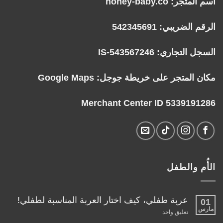
اسم المتجر: honey-baby.co
الرقم الضريبي: 542345691
السجل التجاري: IS-543567246
مكان المتجر على خريطة جوجل:
Google Maps
Merchant Center ID 5339191286
الأُم والطفل
عربة طفلي، كيف اختار العربة المناسبة لطفلي!
01
مارس
على
تعليق واحد
عربة