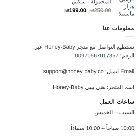
المحمولة - سكني
السعر
السعر
₪
199.00
₪
250.00
خلال
الأصلي
الحالي
هو:
هو:
معلومات عنا
₪199.00.
₪250.00.
تستطيع التواصل مع متجر Honey-Baby عبر:
الرقم:
00970567017357
Email ايميل: support@honey-baby.co
اسم المتجر: هني بيبي Honey-Baby
ساعات العمل
السبت – الخميس
10:00 صباحاً – 10:00 مساءاً