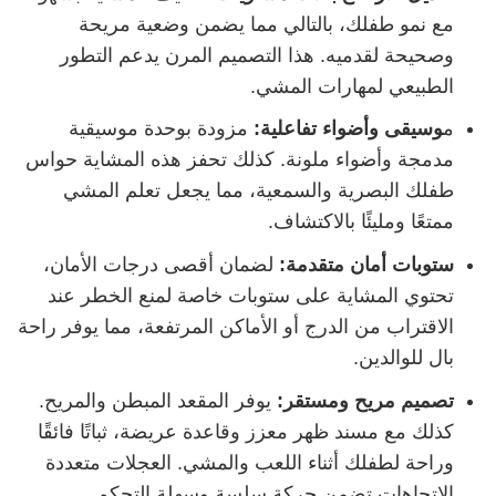
مع نمو طفلك، بالتالي مما يضمن وضعية مريحة
وصحيحة لقدميه. هذا التصميم المرن يدعم التطور
الطبيعي لمهارات المشي.
م
وسيقى وأضواء تفاعلية:
مزودة بوحدة موسيقية
مدمجة وأضواء ملونة. كذلك تحفز هذه المشاية حواس
طفلك البصرية والسمعية، مما يجعل تعلم المشي
ممتعًا ومليئًا بالاكتشاف.
ستوبات أمان متقدمة:
لضمان أقصى درجات الأمان،
تحتوي المشاية على ستوبات خاصة لمنع الخطر عند
الاقتراب من الدرج أو الأماكن المرتفعة، مما يوفر راحة
بال للوالدين.
تصميم مريح ومستقر:
يوفر المقعد المبطن والمريح.
كذلك مع مسند ظهر معزز وقاعدة عريضة، ثباتًا فائقًا
وراحة لطفلك أثناء اللعب والمشي. العجلات متعددة
الاتجاهات تضمن حركة سلسة وسهلة التحكم.