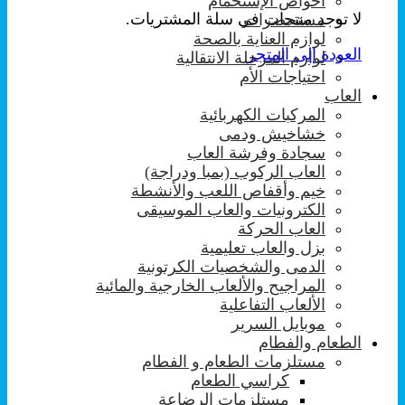
احواض الإستحمام
لا توجد منتجات في سلة المشتريات.
مستحضرات
لوازم العناية بالصحة
العودة إلى المتجر
لوازم المرحلة الانتقالية
احتياجات الأم
العاب
المركبات الكهربائية
خشاخيش ودمى
سجادة وفرشة العاب
العاب الركوب (بمبا ودراجة)
خيم وأقفاص اللعب والأنشطة
الكترونيات والعاب الموسيقى
العاب الحركة
بزل والعاب تعليمية
الدمى والشخصيات الكرتونية
المراجيح والألعاب الخارجية والمائية
الألعاب التفاعلية
موبايل السرير
الطعام والفطام
مستلزمات الطعام و الفطام
كراسي الطعام
مستلزمات الرضاعة