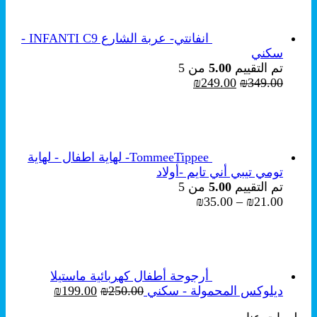
انفانتي- عربة الشارع INFANTI C9 -
سكني
تم التقييم
5.00
من 5
السعر
السعر
₪
249.00
₪
349.00
الأصلي
الحالي
هو:
هو:
₪249.00.
₪349.00.
TommeeTippee- لهاية اطفال - لهاية
تومي تيبي أني تايم -أولاد
تم التقييم
5.00
من 5
نطاق
₪
35.00
–
₪
21.00
السعر:
من
خلال
أرجوحة أطفال كهربائية ماستيلا
السعر
السعر
ديلوكس المحمولة - سكني
250.00
₪
199.00
₪
الأصلي
الحالي