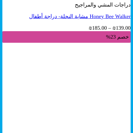
دراجات المشي والمراجيح
الأشكال
المختلفة
Honey Bee Walker مشاية النحلة- دراجة أطفال
لهذا
المنتج.
نطاق
₪
185.00
–
₪
139.00
يمكن
السعر:
اختيار
خصم 23%
من
الخيارات
على
خلال
صفحة
المنتج