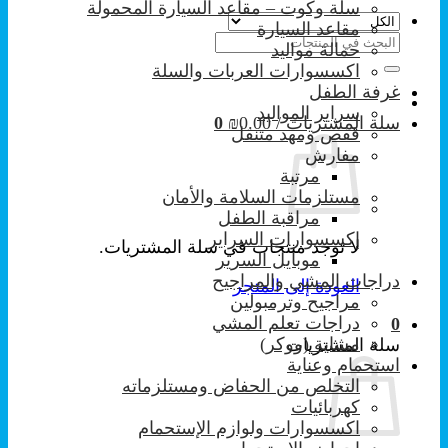
سلة وكوت – مقاعد السيارة المحمولة
مقاعد السيارة
البحث
حمالة مواليد
عن:
اكسسوارات العربات والسلة
غرفة الطفل
سراير المواليد
سلة المشتريات /
0.00
₪
0
قفص ومهد متنقل
مفارش
مرتبة
مستلزمات السلامة والأمان
مراقبة الطفل
إكسسوارات السراير
لا توجد منتجات في سلة المشتريات.
موبايل السرير
دراجات المشي والمراجيح
العودة إلى المتجر
مراجيح وترمبولين
دراجات تعلم المشي
0
مشاية (ووكر)
سلة المشتريات
استحمام وعناية
التخلص من الحفاض ومستلزماته
كهربائيات
اكسسوارات ولوازم الإستحمام