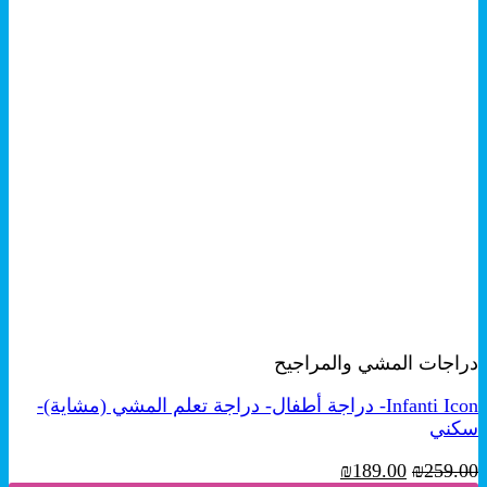
+
معاينة سريعة
دراجات المشي والمراجيح
Infanti Icon- دراجة أطفال- دراجة تعلم المشي (مشاية)-
سكني
السعر
السعر
₪
189.00
₪
259.00