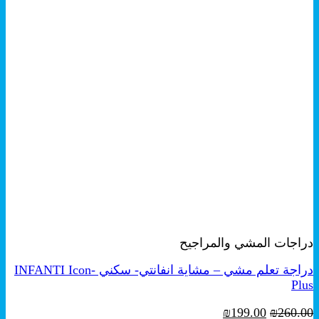
+
معاينة سريعة
دراجات المشي والمراجيح
دراجة تعلم مشي – مشاية انفانتي- سكني INFANTI Icon-
Plus
السعر
السعر
₪
199.00
₪
260.00