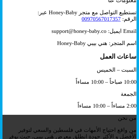
معلومات عنا
هو:
هو:
₪199.00.
₪250.00.
تستطيع التواصل مع متجر Honey-Baby عبر:
الرقم:
00970567017357
Email ايميل: support@honey-baby.co
اسم المتجر: هني بيبي Honey-Baby
ساعات العمل
السبت – الخميس
10:00 صباحاً – 10:00 مساءاً
الجمعة
2:00 مساءاً – 10:00 مساءاً
من نحن
من واقع احتياج الأمهات في فلسطين والسعي لتوفير
الأفضل و الأكثر جودة انطلق معرض هَني بيبي، حيث يوفر