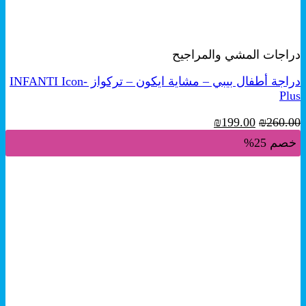
+
معاينة سريعة
دراجات المشي والمراجيح
دراجة أطفال بيبي – مشاية ايكون – تركواز INFANTI Icon-
Plus
السعر
السعر
₪
199.00
₪
260.00
الأصلي
الحالي
خصم 25%
هو:
هو:
₪199.00.
₪260.00.