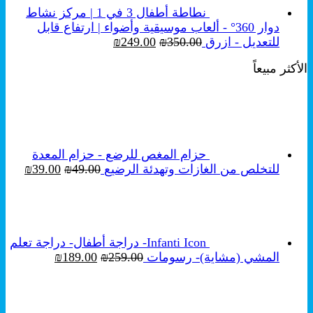
نطاطة أطفال 3 في 1 | مركز نشاط
دوار 360° - ألعاب موسيقية وأضواء | ارتفاع قابل
السعر
السعر
للتعديل - ازرق
350.00
₪
249.00
₪
الأصلي
الحالي
الأكثر مبيعاً
هو:
هو:
₪249.00.
₪350.00.
حزام المغص للرضع - حزام المعدة
السعر
السع
للتخلص من الغازات وتهدئة الرضيع
49.00
₪
39.00
₪
الأصلي
الحال
هو:
هو:
₪39.00.
₪49.00.
Infanti Icon- دراجة أطفال- دراجة تعلم
السعر
السعر
المشي (مشاية)- رسومات
259.00
₪
189.00
₪
الأصلي
الحالي
هو:
هو:
₪189.00.
₪259.00.