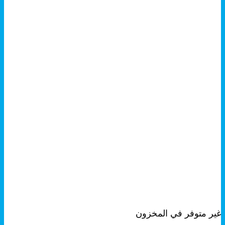
+
هناك
معاينة سريعة
العديد
غير متوفر في المخزون
من