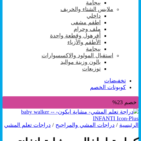
بيجامة
ملابس الشتاء والخريف
داخلي
اطقم مشفى
ملف وحرام
أفرهول وقطعة واحدة
الأطقم والأزياء
بيجامة
استقبال المولود والاكسسوارات
بالون وزينة مواليد
توزيعات
تخفيضات
كوبونات الخصم
خصم 23%
الرئيسية
/
دراجات المشي والمراجيح
/
دراجات تعلم المشي