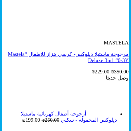
+
معاينة سريعة
MASTELA
مرجوحة ماستيلا ديلوكس- كرسي هزاز للاطفال “Mastela
Deluxe 3in1 “0-3Y
السعر
السعر
₪
229.00
₪
350.00
الأصلي
الحالي
وصل حديثا
هو:
هو:
₪229.00.
₪350.00.
أرجوحة أطفال كهربائية ماستيلا
السعر
السعر
ديلوكس المحمولة - سكني
250.00
₪
199.00
₪
الأصلي
الحالي