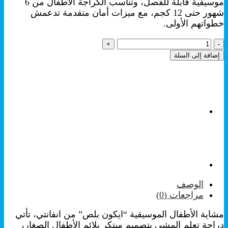
موسيقية قابلة للفصل، وتناسب الكراجة الأطفال من 6
شهور حتى 12 كجم، مع ميزات أمان متقدمة تدعمش
خطواتهم الأولى.
كمية
كراجة
إضافة إلى السلة
اطفال-
مشاية
انفانتي-
رسومات
INFANTI
Icon-
Plus
الوصف
مراجعات (0)
مشاية الأطفال الموسيقية “ايكون بلص” من انفانتي، تأتي
دراجة تعلم المشي بتصميم مبتكر يلائم الأطفال الصغار،