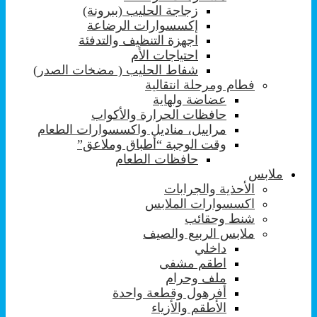
زجاجة الحليب (ببرونة)
إكسسوارات الرضاعة
اجهزة التنظيف والتدفئة
احتياجات الأم
شفاط الحليب ( مضخات الصدر)
فطام ومرحلة انتقالية
عضاضة ولهاية
حافظات الحرارة والأكواب
مراييل، مناديل واكسسوارات الطعام
وقت الوجبة “أطباق وملاعق”
حافظات الطعام
ملابس
الأحذية والجرابات
اكسسوارات الملابس
شنط وحقائب
ملابس الربيع والصيف
داخلي
اطقم مشفى
ملف وحرام
أفرهول وقطعة واحدة
الأطقم والأزياء