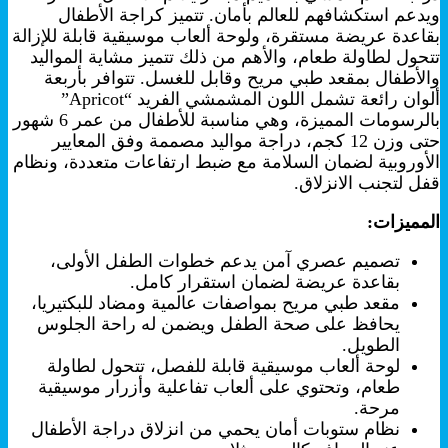
ويدعم استكشافهم للعالم بأمان. تتميز كراجة الأطفال
بقاعدة عريضة مستقرة، ولوحة ألعاب موسيقية قابلة للإزالة
تتحول لطاولة طعام، والأهم من ذلك تتميز مشاية المواليد
والأطفال بمقعد طبي مريح وقابل للغسل. تتوافر بأربعة
ألوان رائعة تشمل اللون المشمشي الفريد “Apricot”
بالرسومات المميزة، وهي مناسبة للأطفال من عمر 6 شهور
حتى وزن 12 كجم، دراجة مواليد مصممة وفق المعايير
الأوروبية لضمان السلامة مع ضبط ارتفاعات متعددة، ونظام
قفل لتجنب الانزلاق.
المميزات:
تصميم عصري آمن يدعم خطوات الطفل الأولى،
بقاعدة عريضة لضمان استقرار كامل.
مقعد طبي مريح بمواصفات عالمية ومضاد للبكتيريا،
يحافظ على صحة الطفل ويضمن له راحة الجلوس
الطويل.
لوحة ألعاب موسيقية قابلة للفصل، تتحول لطاولة
طعام، وتحتوي على ألعاب تفاعلية وأزرار موسيقية
مرحة.
نظام ستوبات أمان يحمي من انزلاق دراجة الأطفال