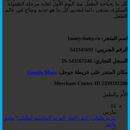
كل ما يحتاجه الطفل منذ اليوم الأول لغاية مرحلة الطفولة
المبكرة، نسعى دائما لتقديم كل ما هو جديد ومتاح في عالم
الطفل.
اسم المتجر: honey-baby.co
الرقم الضريبي: 542345691
السجل التجاري: IS-543567246
مكان المتجر على خريطة جوجل:
Google Maps
Merchant Center ID 5339191286
الأُم والطفل
01
مارس
عربة طفلي، كيف اختار العربة المناسبة لطفلي!
تعليق
على
واحد
عربة