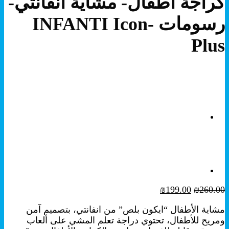
كراجة اطفال- مشاية انفانتي-
رسومات INFANTI Icon-
Plus
السعر
السعر
₪
199.00
₪
260.00
الأصلي
الحالي
مشاية الأطفال “ايكون بلص” من انفانتي، بتصميم آمن
هو:
هو:
ومريح للأطفال، تحتوي دراجة تعلم المشي على ألعاب
₪199.00.
₪260.00.