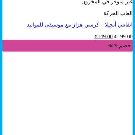
غير متوفر في المخزون
العاب الحركة
انفانتي أنجيلا – كرسي هزاز مع موسيقى للمواليد
السعر
السعر
₪
149.00
₪
199.00
الأصلي
الحالي
خصم 29%
هو:
هو:
₪149.00.
₪199.00.