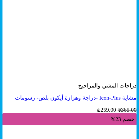
+
معاينة سريعة
دراجات المشي والمراجيح
مشاية Icon-Plus -دراجة وهزازة أيكون بلص- رسومات
السعر
السعر
₪
259.00
₪
365.00
الأصلي
الحالي
خصم 23%
هو:
هو:
₪259.00.
₪365.00.