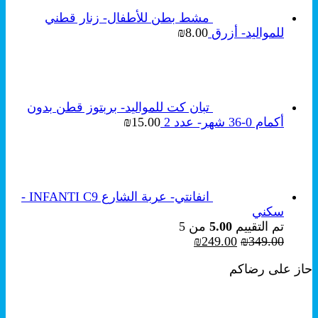
مشط بطن للأطفال- زنار قطني
للمواليد- أزرق
8.00
₪
تبان كت للمواليد- بربتوز قطن بدون
أكمام 0-36 شهر- عدد 2
15.00
₪
انفانتي- عربة الشارع INFANTI C9 -
سكني
تم التقييم
5.00
من 5
السعر
السعر
₪
249.00
₪
349.00
الأصلي
الحالي
حاز على رضاكم
هو:
هو:
₪249.00.
₪349.00.