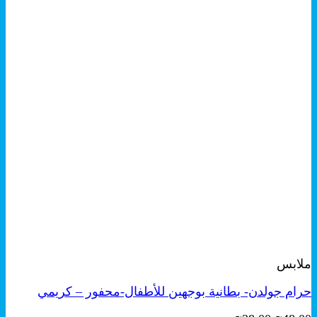
+
معاينة سريعة
ملابس
حرام جولدن- بطانية بوجهين للأطفال-محفور – كريمي