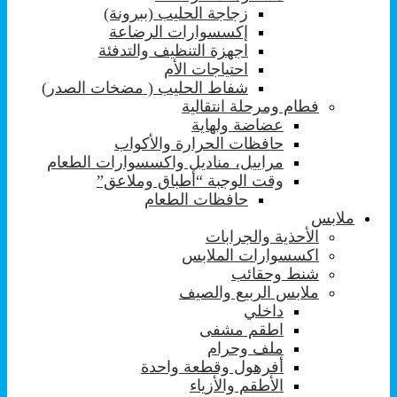
زجاجة الحليب (ببرونة)
إكسسوارات الرضاعة
اجهزة التنظيف والتدفئة
احتياجات الأم
شفاط الحليب ( مضخات الصدر)
فطام ومرحلة انتقالية
عضاضة ولهاية
حافظات الحرارة والأكواب
مراييل، مناديل واكسسوارات الطعام
وقت الوجبة “أطباق وملاعق”
حافظات الطعام
ملابس
الأحذية والجرابات
اكسسوارات الملابس
شنط وحقائب
ملابس الربيع والصيف
داخلي
اطقم مشفى
ملف وحرام
أفرهول وقطعة واحدة
الأطقم والأزياء