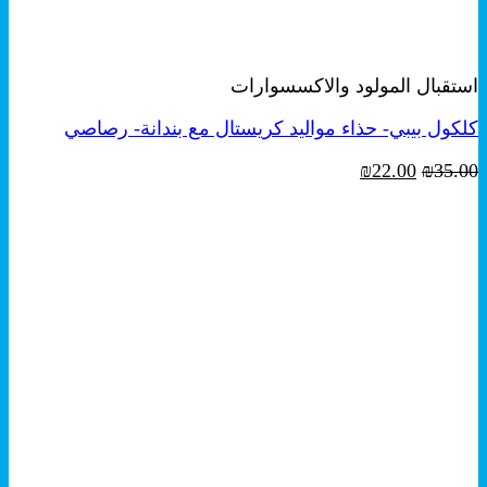
+
معاينة سريعة
استقبال المولود والاكسسوارات
كلكول بيبي- حذاء مواليد كريستال مع بندانة- رصاصي
السعر
السعر
₪
22.00
₪
35.00
الأصلي
الحالي
هو:
هو:
₪22.00.
₪35.00.