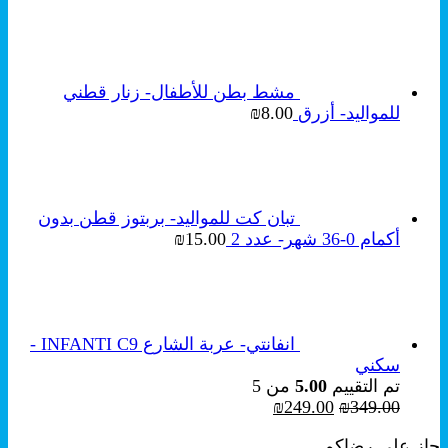
الأصلي
الحالي
هو:
هو:
₪189.00.
₪259.00.
مشط بطن للأطفال- زنار قطني
للمواليد- أزرق
8.00
₪
تبان كت للمواليد- بربتوز قطن بدون
أكمام 0-36 شهر- عدد 2
15.00
₪
انفانتي- عربة الشارع INFANTI C9 -
سكني
تم التقييم
5.00
من 5
السعر
السعر
₪
249.00
₪
349.00
الأصلي
الحالي
حاز على رضاكم
هو:
هو: