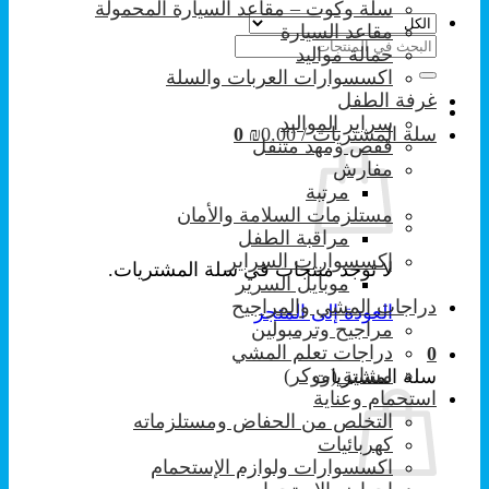
سلة وكوت – مقاعد السيارة المحمولة
مقاعد السيارة
البحث
حمالة مواليد
عن:
اكسسوارات العربات والسلة
غرفة الطفل
سراير المواليد
سلة المشتريات /
0.00
₪
0
قفص ومهد متنقل
مفارش
مرتبة
مستلزمات السلامة والأمان
مراقبة الطفل
إكسسوارات السراير
لا توجد منتجات في سلة المشتريات.
موبايل السرير
دراجات المشي والمراجيح
العودة إلى المتجر
مراجيح وترمبولين
دراجات تعلم المشي
0
مشاية (ووكر)
سلة المشتريات
استحمام وعناية
التخلص من الحفاض ومستلزماته
كهربائيات
اكسسوارات ولوازم الإستحمام