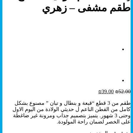
طقم مشفى – زهري
السعر
السعر
₪
39.00
₪
52.00
الأصلي
الحالي
طقم من 3 قطع “قبعة و بنطال و تبان ” مصنوع بشكل
هو:
هو:
كامل من القطن الناعم ل حديثي الولادة من اليوم الاول
₪39.00.
₪52.00.
وحتى 3 شهور. يتميز بتصميم جذاب ومرونة غير ضاغطة
على الخصر لضمان راحة المولودة.