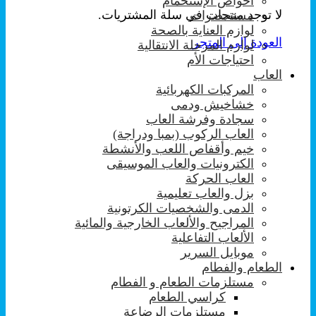
احواض الإستحمام
لا توجد منتجات في سلة المشتريات.
مستحضرات
لوازم العناية بالصحة
العودة إلى المتجر
لوازم المرحلة الانتقالية
احتياجات الأم
العاب
المركبات الكهربائية
خشاخيش ودمى
سجادة وفرشة العاب
العاب الركوب (بمبا ودراجة)
خيم وأقفاص اللعب والأنشطة
الكترونيات والعاب الموسيقى
العاب الحركة
بزل والعاب تعليمية
الدمى والشخصيات الكرتونية
المراجيح والألعاب الخارجية والمائية
الألعاب التفاعلية
موبايل السرير
الطعام والفطام
مستلزمات الطعام و الفطام
كراسي الطعام
مستلزمات الرضاعة