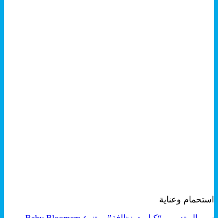
+
هناك
معاينة سريعة
العديد
استحمام وعناية
من
الأشكال