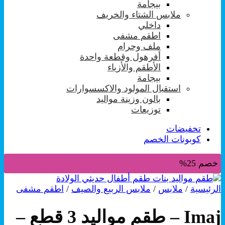
بيجامة
ملابس الشتاء والخريف
داخلي
اطقم مشفى
ملف وحرام
أفرهول وقطعة واحدة
الأطقم والأزياء
بيجامة
استقبال المولود والاكسسوارات
بالون وزينة مواليد
توزيعات
تخفيضات
كوبونات الخصم
خصم 25%
الرئيسية
/
ملابس
/
ملابس الربيع والصيف
/
اطقم مشفى
Imaj – طقم مواليد 3 قطع –