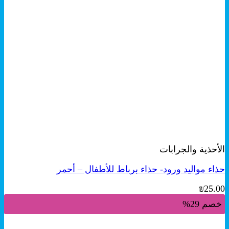
+
هناك
معاينة سريعة
العديد
الأحذية والجرابات
من
الأشكال
حذاء مواليد ورود- حذاء برباط للأطفال – أحمر
المختلفة
لهذا
₪
25.00
المنتج.
يمكن
خصم 29%
اختيار
الخيارات