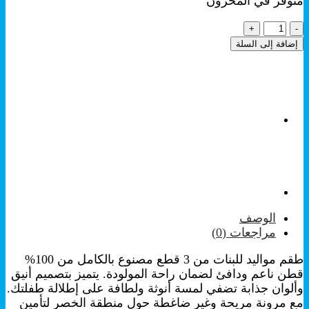
متوفر في المخزون
كمية
Imaj
إضافة إلى السلة
-
طقم
مواليد
3
قطع
-
طقم
مشفى
-
زهري
الوصف
مراجعات (0)
طقم مواليد للبنات من 3 قطع مصنوع بالكامل من 100%
قطن ناعم ودافئ لضمان راحة المولودة. يتميز بتصميم أنيق
وألوان جذابة تضفي لمسة أنوثة ولطافة على إطلالة طفلتك.
مع مرونة مريحة وغير ضاغطة حول منطقة الخصر لتأمين