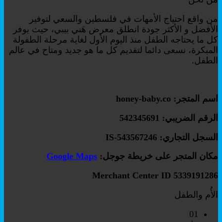
من واقع احتياج الأمهات في فلسطين والسعي لتوفير
الأفضل و الأكثر جودة انطلق معرض هَني بيبي، حيث يوفر
كل ما يحتاجه الطفل منذ اليوم الأول لغاية مرحلة الطفولة
المبكرة، نسعى دائما لتقديم كل ما هو جديد ومتاح في عالم
الطفل.
اسم المتجر: honey-baby.co
الرقم الضريبي: 542345691
السجل التجاري: IS-543567246
مكان المتجر على خريطة جوجل:
Google Maps
Merchant Center ID 5339191286
الأُم والطفل
01