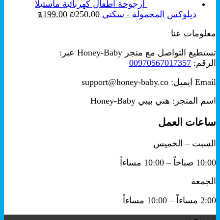
أرجوحة أطفال كهربائية ماستيلا
السعر
السعر
ديلوكس المحمولة - سكني
250.00
₪
199.00
₪
الأصلي
الحالي
معلومات عنا
هو:
هو:
₪199.00.
₪250.00.
تستطيع التواصل مع متجر Honey-Baby عبر:
الرقم:
00970567017357
Email ايميل: support@honey-baby.co
اسم المتجر: هني بيبي Honey-Baby
ساعات العمل
السبت – الخميس
10:00 صباحاً – 10:00 مساءاً
الجمعة
2:00 مساءاً – 10:00 مساءاً
من نحن