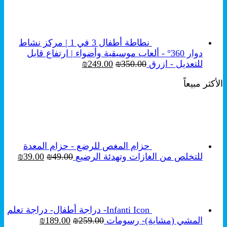
نطاطة أطفال 3 في 1 | مركز نشاط
دوار 360° - ألعاب موسيقية وأضواء | ارتفاع قابل
السعر
السعر
للتعديل - ازرق
350.00
₪
249.00
₪
الأصلي
الحالي
الأكثر مبيعاً
هو:
هو:
₪249.00.
₪350.00.
حزام المغص للرضع - حزام المعدة
السعر
السع
للتخلص من الغازات وتهدئة الرضيع
49.00
₪
39.00
₪
الأصلي
الحال
هو:
هو:
₪39.00.
₪49.00.
Infanti Icon- دراجة أطفال- دراجة تعلم
السعر
السعر
المشي (مشاية)- رسومات
259.00
₪
189.00
₪