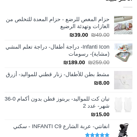
₪249.00.
₪350.00.
حزام المغص للرضع - حزام المعدة للتخلص من
الغازات وتهدئة الرضيع
السعر
السعر
₪
39.00
₪
49.00
الأصلي
الحالي
Infanti Icon- دراجة أطفال- دراجة تعلم المشي
هو:
هو:
(مشاية)- رسومات
₪39.00.
₪49.00.
السعر
السعر
₪
189.00
₪
259.00
الأصلي
الحالي
مشط بطن للأطفال- زنار قطني للمواليد- أزرق
هو:
هو:
₪
8.00
₪189.00.
₪259.00.
تبان كت للمواليد- بربتوز قطن بدون أكمام 0-36
شهر- عدد 2
₪
15.00
انفانتي- عربة الشارع INFANTI C9 - سكني