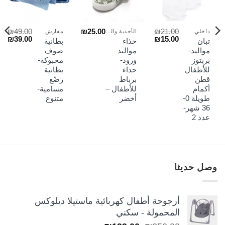
₪
49.00
₪
25.00
₪
21.00
داخلي
الأحذية والجرابات
مفارش
لسعر
السعر
السعر
السعر
الس
₪
39.00
₪
15.00
تبان
حذاء
بطانية
لحالي
الأصلي
الحالي
الأصلي
الح
مواليد-
مواليد
صوف
و:
هو:
هو:
هو:
هو:
بربتوز
ورود-
محبوكة-
₪39.00.
₪49.00.
₪15.00.
₪21.00.
₪22
للأطفال
حذاء
بطانية
قطن
برباط
رضّع
أكمام
للأطفال –
مسامية-
طويلة 0-
أخضر
متنوع
36 شهر-
عدد 2
وصل حديثا
أرجوحة أطفال كهربائية ماستيلا ديلوكس
المحمولة - سكني