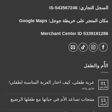
السجل التجاري: IS-543567246
مكان المتجر على خريطة جوجل:
Google Maps
Merchant Center ID 5339191286
الأُم والطفل
عربة طفلي، كيف اختار العربة المناسبة لطفلي!
01
مارس
على
تعليق واحد
عربة
طفلي،
كيف
منتجات تساعد الأم في حياتها مع طفلها الرضيع
13
اختار
أبريل
لا
العربة
توجد
المناسبة