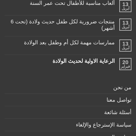
تعليقات
لطفلي!
ألعاب مناسبة للأطفال تحت عمر السنة
13
على
منتجات
أبريل
لا
تساعد
توجد
الأم
تعليقات
منتجات ضرورية لكل طفل حديث ولادة (تحت 6
في
13
على
حياتها
ألعاب
أبريل
أشهر)
مع
مناسبة
طفلها
لا
للأطفال
الرضيع
توجد
تحت
ممارسات مهمة لكل أم وطفل بعد الولادة
13
تعليقات
عمر
على
أبريل
السنة
لا
منتجات
توجد
ضرورية
تعليقات
لكل
الرعاية الاولية لحديث الولادة
20
على
طفل
ممارسات
فبراير
لا
حديث
مهمة
توجد
ولادة
لكل
تعليقات
(تحت
أم
على
6
وطفل
الرعاية
أشهر)
من نحن
بعد
الاولية
الولادة
لحديث
الولادة
تواصل معنا
أسئلة شائعة
سياسة الإسترجاع والإلغاء