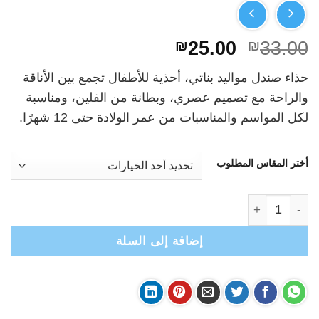
السعر
السعر
₪
25.00
₪
33.00
الأصلي
الحالي
حذاء صندل مواليد بناتي، أحذية للأطفال تجمع بين الأناقة
هو:
هو:
والراحة مع تصميم عصري، وبطانة من الفلين، ومناسبة
₪25.00.
₪33.00.
لكل المواسم والمناسبات من عمر الولادة حتى 12 شهرًا.
أختر المقاس المطلوب
كمية حذاء مواليد بناتي- صندل باليه+ فيونكة- ذهبي
إضافة إلى السلة