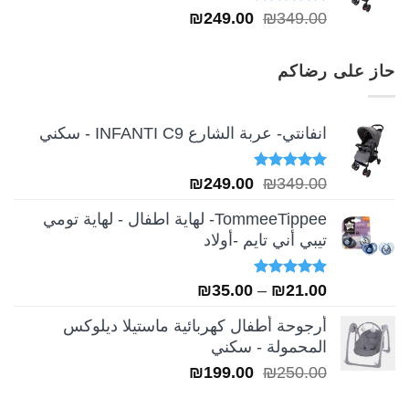
تم التقييم
السعر
السعر
₪
249.00
₪
349.00
5.00
من 5
الأصلي
الحالي
هو:
هو:
حاز على رضاكم
₪249.00.
₪349.00.
انفانتي- عربة الشارع INFANTI C9 - سكني
تم التقييم
السعر
السعر
₪
249.00
₪
349.00
5.00
من 5
الأصلي
الحالي
TommeeTippee- لهاية اطفال - لهاية تومي
هو:
هو:
تيبي أني تايم -أولاد
₪249.00.
₪349.00.
تم التقييم
نطاق
₪
35.00
–
₪
21.00
5.00
من 5
السعر:
أرجوحة أطفال كهربائية ماستيلا ديلوكس
من
المحمولة - سكني
السعر
السعر
₪
199.00
₪
250.00
خلال
الأصلي
الحالي