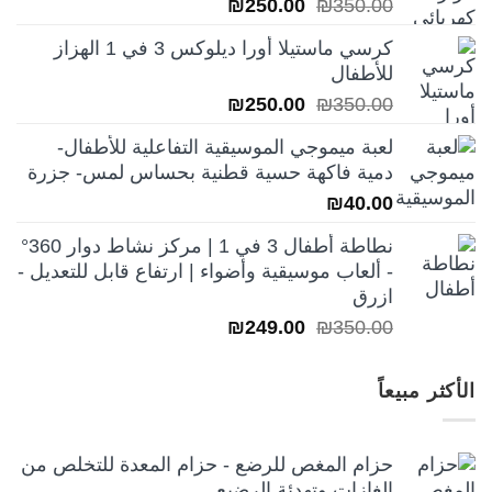
السعر
السعر
₪
250.00
₪
350.00
الأصلي
الحالي
كرسي ماستيلا أورا ديلوكس 3 في 1 الهزاز
هو:
هو:
للأطفال
₪250.00.
₪350.00.
السعر
السعر
₪
250.00
₪
350.00
الأصلي
الحالي
لعبة ميموجي الموسيقية التفاعلية للأطفال-
هو:
هو:
دمية فاكهة حسية قطنية بحساس لمس- جزرة
₪250.00.
₪350.00.
₪
40.00
نطاطة أطفال 3 في 1 | مركز نشاط دوار 360°
- ألعاب موسيقية وأضواء | ارتفاع قابل للتعديل -
ازرق
السعر
السعر
₪
249.00
₪
350.00
الأصلي
الحالي
هو:
هو:
الأكثر مبيعاً
₪249.00.
₪350.00.
حزام المغص للرضع - حزام المعدة للتخلص من
الغازات وتهدئة الرضيع