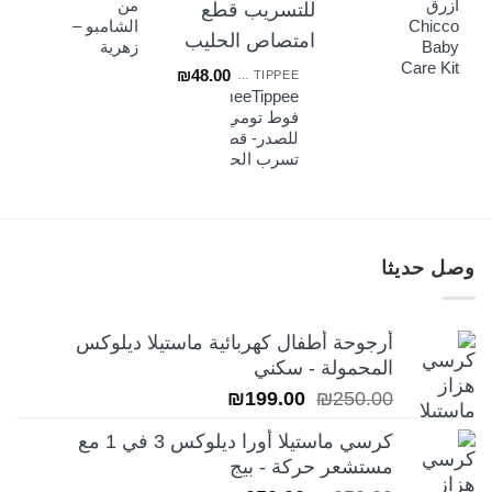
أزرق
من
Chicco
الشامبو –
Baby
زهرية
Care Kit
₪
48.00
TOMMEE TIPPEE
TommeeTippee-
فوط تومي تيبي
للصدر- قطن منع
تسرب الحليب
وصل حديثا
أرجوحة أطفال كهربائية ماستيلا ديلوكس
المحمولة - سكني
السعر
السعر
₪
199.00
₪
250.00
الأصلي
الحالي
كرسي ماستيلا أورا ديلوكس 3 في 1 مع
هو:
هو:
مستشعر حركة - بيج
₪199.00.
₪250.00.