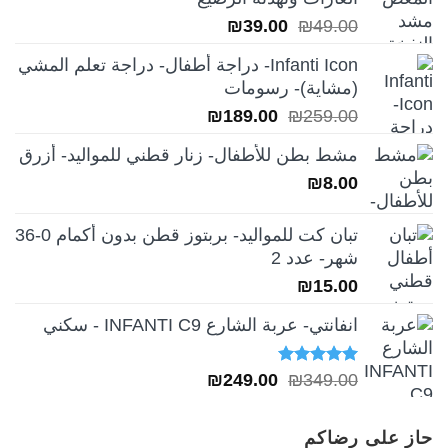
السعر
السعر
₪
39.00
₪
49.00
الأصلي
الحالي
Infanti Icon- دراجة أطفال- دراجة تعلم المشي
هو:
هو:
(مشاية)- رسومات
₪39.00.
₪49.00.
السعر
السعر
₪
189.00
₪
259.00
الأصلي
الحالي
مشط بطن للأطفال- زنار قطني للمواليد- أزرق
هو:
هو:
₪
8.00
₪189.00.
₪259.00.
تبان كت للمواليد- بربتوز قطن بدون أكمام 0-36
شهر- عدد 2
₪
15.00
انفانتي- عربة الشارع INFANTI C9 - سكني
تم التقييم
السعر
السعر
₪
249.00
₪
349.00
5.00
من 5
الأصلي
الحالي
هو:
هو:
حاز على رضاكم