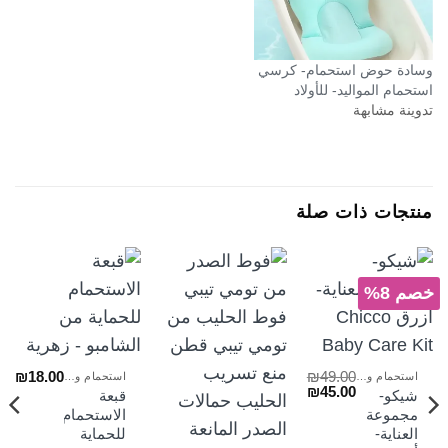
وسادة حوض استحمام- كرسي
استحمام المواليد- للأولاد
تدوينة مشابهة
منتجات ذات صلة
خصم 8%
₪
18.00
₪
49.00
استحمام وعناية
استحمام وعناية
السعر
السعر
₪
45.00
شيكو-
قبعة
الأصلي
الحالي
مجموعة
الاستحمام
هو:
هو:
العناية-
للحماية
₪45.00.
₪49.00.