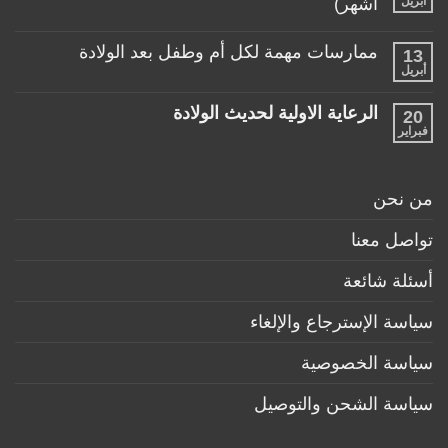
أبريل
أشهر)
مع
مناسبة
طفلها
لا
للأطفال
الرضيع
توجد
تحت
ممارسات مهمة لكل أم وطفل بعد الولادة
13
تعليقات
عمر
على
أبريل
السنة
لا
منتجات
توجد
ضرورية
تعليقات
لكل
الرعاية الاولية لحديث الولادة
20
على
طفل
ممارسات
فبراير
لا
حديث
مهمة
توجد
ولادة
لكل
تعليقات
(تحت
أم
على
6
وطفل
الرعاية
أشهر)
من نحن
بعد
الاولية
الولادة
لحديث
الولادة
تواصل معنا
أسئلة شائعة
سياسة الإسترجاع والإلغاء
سياسة الخصوصية
سياسة الشحن والتوصيل