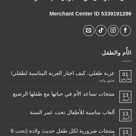
Merchant Center ID 5339191286
الأُم والطفل
عربة طفلي، كيف اختار العربة المناسبة لطفلي!
01
مارس
على
تعليق واحد
عربة
طفلي،
كيف
منتجات تساعد الأم في حياتها مع طفلها الرضيع
13
اختار
أبريل
لا
العربة
توجد
المناسبة
تعليقات
لطفلي!
ألعاب مناسبة للأطفال تحت عمر السنة
13
على
منتجات
أبريل
لا
تساعد
توجد
الأم
تعليقات
منتجات ضرورية لكل طفل حديث ولادة (تحت 6
في
13
على
حياتها
ألعاب