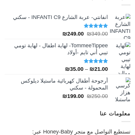
₪249.00.
₪349.00.
انفانتي- عربة الشارع INFANTI C9 - سكني
تم التقييم
السعر
السعر
₪
249.00
₪
349.00
5.00
من 5
الأصلي
الحالي
TommeeTippee- لهاية اطفال - لهاية تومي
هو:
هو:
تيبي أني تايم -أولاد
₪249.00.
₪349.00.
تم التقييم
نطاق
₪
35.00
–
₪
21.00
5.00
من 5
السعر:
أرجوحة أطفال كهربائية ماستيلا ديلوكس
من
المحمولة - سكني
السعر
السعر
₪
199.00
₪
250.00
خلال
الأصلي
الحالي
هو:
هو:
معلومات عنا
₪199.00.
₪250.00.
تستطيع التواصل مع متجر Honey-Baby عبر: