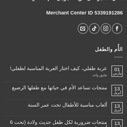
Merchant Center ID 5339191286
الأُم والطفل
عربة طفلي، كيف اختار العربة المناسبة لطفلي!
01
مارس
على
تعليق واحد
عربة
طفلي،
كيف
منتجات تساعد الأم في حياتها مع طفلها الرضيع
13
اختار
أبريل
لا
العربة
توجد
المناسبة
تعليقات
لطفلي!
ألعاب مناسبة للأطفال تحت عمر السنة
13
على
منتجات
أبريل
لا
تساعد
توجد
الأم
تعليقات
منتجات ضرورية لكل طفل حديث ولادة (تحت 6
في
13
على
حياتها
ألعاب