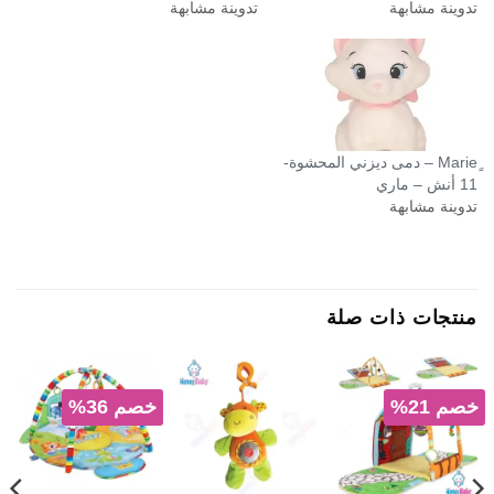
تدوينة مشابهة
تدوينة مشابهة
ٍMarie – دمى ديزني المحشوة-
11 أنش – ماري
تدوينة مشابهة
منتجات ذات صلة
خصم 21%
خصم 36%