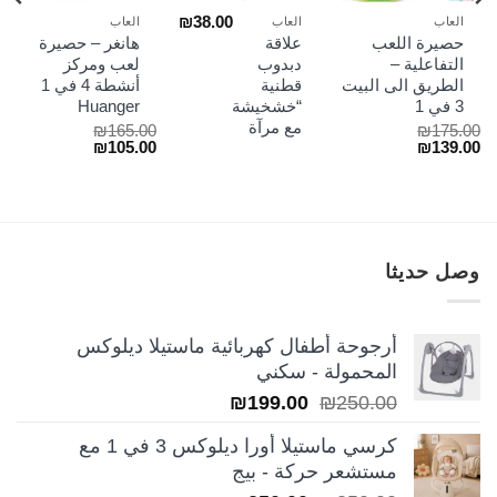
₪
38.00
العاب
العاب
العاب
حصيرة اللعب
علاقة
هانغر – حصيرة
التفاعلية –
دبدوب
لعب ومركز
الطريق الى البيت
قطنية
أنشطة 4 في 1
3 في 1
“خشخيشة”
Huanger
مع مرآة
₪
165.00
₪
175.00
السعر
السعر
السعر
السعر
₪
105.00
₪
139.00
الأصلي
الحالي
الأصلي
الحالي
هو:
هو:
هو:
هو:
₪105.00.
₪165.00.
₪139.00.
₪175.00.
وصل حديثا
أرجوحة أطفال كهربائية ماستيلا ديلوكس
المحمولة - سكني
السعر
السعر
₪
199.00
₪
250.00
الأصلي
الحالي
كرسي ماستيلا أورا ديلوكس 3 في 1 مع
هو:
هو:
مستشعر حركة - بيج
₪199.00.
₪250.00.