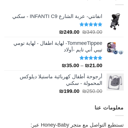
₪249.00.
₪349.00.
انفانتي- عربة الشارع INFANTI C9 - سكني
تم التقييم
السعر
السعر
₪
249.00
₪
349.00
5.00
من 5
الأصلي
الحالي
TommeeTippee- لهاية اطفال - لهاية تومي
هو:
هو:
تيبي أني تايم -أولاد
₪249.00.
₪349.00.
تم التقييم
نطاق
₪
35.00
–
₪
21.00
5.00
من 5
السعر:
أرجوحة أطفال كهربائية ماستيلا ديلوكس
من
المحمولة - سكني
السعر
السعر
₪
199.00
₪
250.00
خلال
الأصلي
الحالي
هو:
هو:
معلومات عنا
₪199.00.
₪250.00.
تستطيع التواصل مع متجر Honey-Baby عبر: