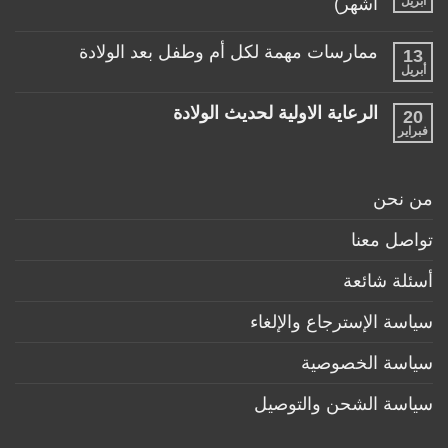
أبريل
أشهر)
مع
مناسبة
طفلها
لا
للأطفال
الرضيع
توجد
تحت
ممارسات مهمة لكل أم وطفل بعد الولادة
13
تعليقات
عمر
على
أبريل
السنة
لا
منتجات
توجد
ضرورية
تعليقات
لكل
الرعاية الاولية لحديث الولادة
20
على
طفل
ممارسات
فبراير
لا
حديث
مهمة
توجد
ولادة
لكل
تعليقات
(تحت
أم
على
6
وطفل
الرعاية
أشهر)
من نحن
بعد
الاولية
الولادة
لحديث
الولادة
تواصل معنا
أسئلة شائعة
سياسة الإسترجاع والإلغاء
سياسة الخصوصية
سياسة الشحن والتوصيل