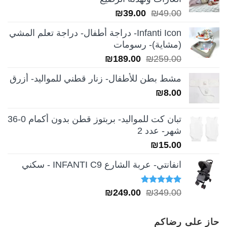
السعر
السعر
₪
39.00
₪
49.00
الأصلي
الحالي
Infanti Icon- دراجة أطفال- دراجة تعلم المشي
هو:
هو:
(مشاية)- رسومات
₪39.00.
₪49.00.
السعر
السعر
₪
189.00
₪
259.00
الأصلي
الحالي
مشط بطن للأطفال- زنار قطني للمواليد- أزرق
هو:
هو:
₪
8.00
₪189.00.
₪259.00.
تبان كت للمواليد- بربتوز قطن بدون أكمام 0-36
شهر- عدد 2
₪
15.00
انفانتي- عربة الشارع INFANTI C9 - سكني
تم التقييم
السعر
السعر
₪
249.00
₪
349.00
5.00
من 5
الأصلي
الحالي
هو:
هو:
حاز على رضاكم