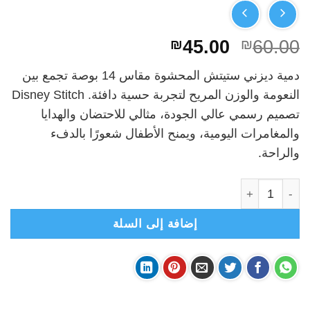
السعر
السعر
₪
45.00
₪
60.00
الأصلي
الحالي
دمية ديزني ستيتش المحشوة مقاس 14 بوصة تجمع بين
هو:
هو:
النعومة والوزن المريح لتجربة حسية دافئة. Disney Stitch
₪45.00.
₪60.00.
تصميم رسمي عالي الجودة، مثالي للاحتضان والهدايا
والمغامرات اليومية، ويمنح الأطفال شعورًا بالدفء
والراحة.
كمية Disney Stitch- دمية ستيتش الأصلية من ديزني 14 بوصة
إضافة إلى السلة