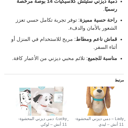
دمية ديزني ستيتش كلاسيكيات 14 بوصة مرخصة
رسميًا
.
راحة حسية مميزة
: توفر تجربة تكامل حسي تعزز
الشعور بالأمان والدفء.
قماش ناعم ومطاط
: مريح للاستخدام في المنزل أو
أثناء السفر.
مناسبة للجميع
: تلائم محبي ديزني من الأعمار كافة.
مرتبط
ٍLady – دمى ديزني المحشوة-
ٍLucky- دمى ديزني المحشوة-
11 أنش – ليدي
11 أنش – لوكي