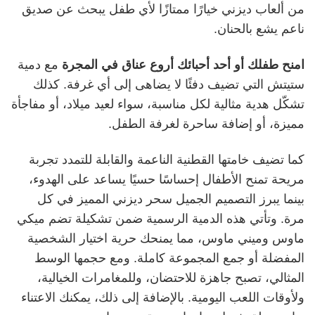
من ألعاب ديزني خيارًا ممتازًا لأي طفل يبحث عن صديق
ناعم يشع بالحنان.
امنح طفلك أو أحد أحبائك أروع عناق في المجرة
مع دمية
ستيتش التي تضيف دفئًا لا يضاهى إلى أي غرفة. كذلك
تشكّل هدية مثالية لكل مناسبة، سواء لعيد ميلاد، أو مفاجأة
مميزة، أو إضافة ساحرة لغرفة الطفل.
كما تضيف خامتها القطنية الناعمة والقابلة للتمدد تجربة
مريحة تمنح الأطفال إحساسًا حسيًا يساعد على الهدوء،
بينما يبرز التصميم الجميل سحر ديزني المميز في كل
مرة. وتأتي هذه الدمية الرسمية ضمن تشكيلة تضم ميكي
ماوس وميني ماوس، مما يمنحك حرية اختيار الشخصية
المفضلة أو جمع المجموعة كاملة. ومع حجمها الوسط
المثالي، تصبح جاهزة للاحتضان، وللمغامرات الخيالية،
ولأوقات اللعب اليومية. بالإضافة إلى ذلك، يمكنك الاعتناء