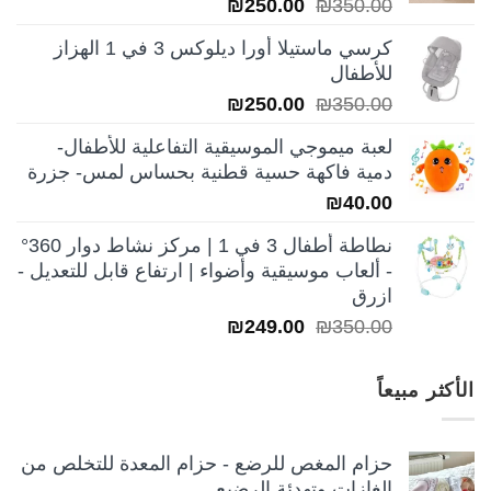
السعر
السعر
₪
250.00
₪
350.00
الأصلي
الحالي
كرسي ماستيلا أورا ديلوكس 3 في 1 الهزاز
هو:
هو:
للأطفال
₪250.00.
₪350.00.
السعر
السعر
₪
250.00
₪
350.00
الأصلي
الحالي
لعبة ميموجي الموسيقية التفاعلية للأطفال-
هو:
هو:
دمية فاكهة حسية قطنية بحساس لمس- جزرة
₪250.00.
₪350.00.
₪
40.00
نطاطة أطفال 3 في 1 | مركز نشاط دوار 360°
- ألعاب موسيقية وأضواء | ارتفاع قابل للتعديل -
ازرق
السعر
السعر
₪
249.00
₪
350.00
الأصلي
الحالي
هو:
هو:
الأكثر مبيعاً
₪249.00.
₪350.00.
حزام المغص للرضع - حزام المعدة للتخلص من
الغازات وتهدئة الرضيع