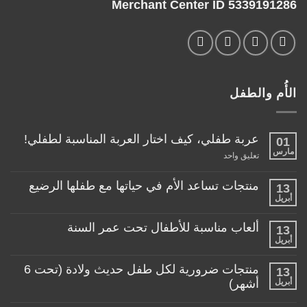
Merchant Center ID 5339191286
الأُم والطفل
عربة طفلي، كيف اختار العربة المناسبة لطفلي!
01
مارس
على
تعليق واحد
عربة
طفلي،
كيف
منتجات تساعد الأم في حياتها مع طفلها الرضيع
13
اختار
أبريل
لا
العربة
توجد
المناسبة
تعليقات
لطفلي!
ألعاب مناسبة للأطفال تحت عمر السنة
13
على
منتجات
أبريل
لا
تساعد
توجد
الأم
تعليقات
منتجات ضرورية لكل طفل حديث ولادة (تحت 6
في
13
على
حياتها
ألعاب
أبريل
أشهر)
مع
مناسبة
طفلها
لا
للأطفال
الرضيع