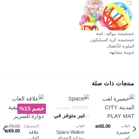
خشخيشة مواليد- لعبة
خشخيشة كرة السيليكون
الملونة للأطفال
تدوينة مشابهة
منتجات ذات صلة
خصم 13%
غير متوفر في
المخزون
₪
79.00
₪
65.00
العاب
العاب
إكسسوارات السراير
السعر
الس
₪
69.00
حصيرة
Space Walker
علاقة
الأصلي
الح
لعب
مشاية الفضاء
العاب