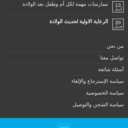
توجد
تحت
ممارسات مهمة لكل أم وطفل بعد الولادة
13
تعليقات
عمر
على
أبريل
السنة
لا
منتجات
توجد
ضرورية
تعليقات
لكل
الرعاية الاولية لحديث الولادة
20
على
طفل
ممارسات
فبراير
لا
حديث
مهمة
توجد
ولادة
لكل
تعليقات
(تحت
أم
على
6
وطفل
الرعاية
أشهر)
من نحن
بعد
الاولية
الولادة
لحديث
الولادة
تواصل معنا
أسئلة شائعة
سياسة الإسترجاع والإلغاء
سياسة الخصوصية
سياسة الشحن والتوصيل
Cash