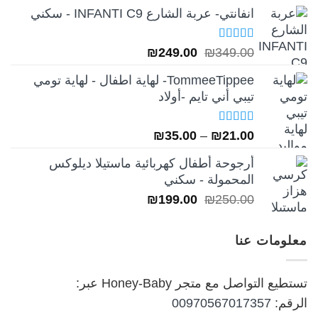
انفانتي- عربة الشارع INFANTI C9 - سكني
تم التقييم
السعر
السعر
₪
249.00
₪
349.00
5.00
من 5
الأصلي
الحالي
TommeeTippee- لهاية اطفال - لهاية تومي
هو:
هو:
تيبي أني تايم -أولاد
₪249.00.
₪349.00.
تم التقييم
نطاق
₪
35.00
–
₪
21.00
5.00
من 5
السعر:
أرجوحة أطفال كهربائية ماستيلا ديلوكس
من
المحمولة - سكني
السعر
السعر
₪
199.00
₪
250.00
خلال
الأصلي
الحالي
هو:
هو:
معلومات عنا
₪199.00.
₪250.00.
تستطيع التواصل مع متجر Honey-Baby عبر:
الرقم:
00970567017357