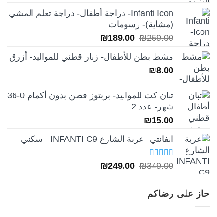
الأصلي
الحالي
Infanti Icon- دراجة أطفال- دراجة تعلم المشي
هو:
هو:
(مشاية)- رسومات
₪39.00.
₪49.00.
السعر
السعر
₪
189.00
₪
259.00
الأصلي
الحالي
مشط بطن للأطفال- زنار قطني للمواليد- أزرق
هو:
هو:
₪
8.00
₪189.00.
₪259.00.
تبان كت للمواليد- بربتوز قطن بدون أكمام 0-36
شهر- عدد 2
₪
15.00
انفانتي- عربة الشارع INFANTI C9 - سكني
تم التقييم
السعر
السعر
₪
249.00
₪
349.00
5.00
من 5
الأصلي
الحالي
هو:
هو:
حاز على رضاكم
₪249.00.
₪349.00.