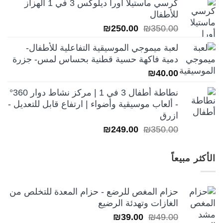
كرسي ماستيلا أورا ديلوكس 3 في 1 الهزاز
هو:
هو:
للأطفال
₪250.00.
₪350.00.
السعر
السعر
₪
250.00
₪
350.00
الأصلي
الحالي
لعبة ميموجي الموسيقية التفاعلية للأطفال-
هو:
هو:
دمية فاكهة حسية قطنية بحساس لمس- جزرة
₪250.00.
₪350.00.
₪
40.00
نطاطة أطفال 3 في 1 | مركز نشاط دوار 360°
- ألعاب موسيقية وأضواء | ارتفاع قابل للتعديل -
ازرق
السعر
السعر
₪
249.00
₪
350.00
الأصلي
الحالي
هو:
هو:
الأكثر مبيعاً
₪249.00.
₪350.00.
حزام المغص للرضع - حزام المعدة للتخلص من
الغازات وتهدئة الرضيع
السعر
السعر
₪
39.00
₪
49.00