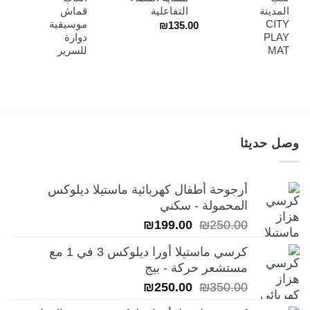
هو:
هو:
المدينة
التفاعلية
قماش
₪69.00.
₪79.00.
CITY
موسيقية
₪
135.00
PLAY
دوارة
MAT
للسرير
وصل حديثا
أرجوحة أطفال كهربائية ماستيلا ديلوكس
المحمولة - سكني
السعر
السعر
₪
199.00
₪
250.00
الأصلي
الحالي
كرسي ماستيلا أورا ديلوكس 3 في 1 مع
هو:
هو:
مستشعر حركة - بيج
₪199.00.
₪250.00.
السعر
السعر
₪
250.00
₪
350.00
الأصلي
الحالي