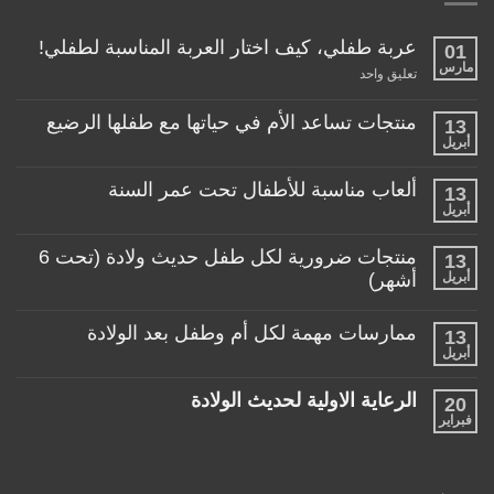
عربة طفلي، كيف اختار العربة المناسبة لطفلي!
01
مارس
على
تعليق واحد
عربة
طفلي،
كيف
منتجات تساعد الأم في حياتها مع طفلها الرضيع
13
اختار
أبريل
لا
العربة
توجد
المناسبة
تعليقات
لطفلي!
ألعاب مناسبة للأطفال تحت عمر السنة
13
على
منتجات
أبريل
لا
تساعد
توجد
الأم
تعليقات
منتجات ضرورية لكل طفل حديث ولادة (تحت 6
في
13
على
حياتها
ألعاب
أبريل
أشهر)
مع
مناسبة
طفلها
لا
للأطفال
الرضيع
توجد
تحت
ممارسات مهمة لكل أم وطفل بعد الولادة
13
تعليقات
عمر
على
أبريل
السنة
لا
منتجات
توجد
ضرورية
تعليقات
لكل
الرعاية الاولية لحديث الولادة
20
على
طفل
ممارسات
فبراير
لا
حديث
مهمة
توجد
ولادة
لكل
تعليقات
(تحت
أم
على
6
وطفل
الرعاية
أشهر)