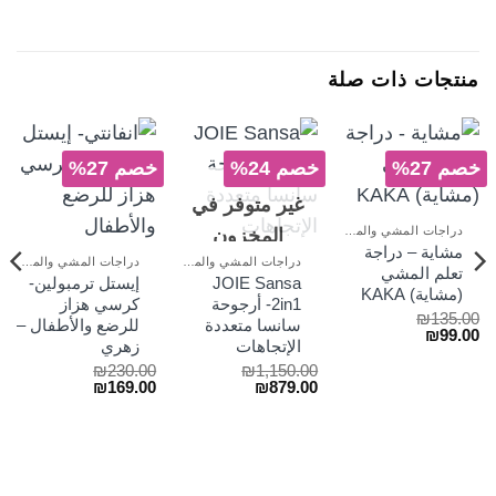
منتجات ذات صلة
خصم 27%
خصم 24%
خصم 27%
غير متوفر في
دراجات المشي والمراجيح
المخزون
مشاية – دراجة
دراجات المشي والمراجيح
دراجات المشي والمراجيح
تعلم المشي
JOIE Sansa
إيستل ترمبولين-
(مشاية) KAKA
2in1- أرجوحة
كرسي هزاز
₪
135.00
سانسا متعددة
للرضع والأطفال –
السعر
السعر
₪
99.00
الإتجاهات
زهري
الأصلي
الحالي
هو:
هو:
₪
230.00
₪
1,150.00
₪99.00.
₪135.00.
السعر
السعر
السعر
السعر
₪
169.00
₪
879.00
الأصلي
الحالي
الأصلي
الحالي
هو:
هو:
هو:
هو:
₪169.00.
₪230.00.
₪879.00.
₪1,150.00.