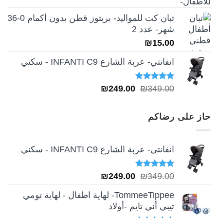
تبان كت للمواليد- بربتوز قطن بدون أكمام 0-36
شهر- عدد 2
₪
15.00
انفانتي- عربة الشارع INFANTI C9 - سكني
تم التقييم
السعر
السعر
₪
249.00
₪
349.00
5.00
من 5
الأصلي
الحالي
هو:
هو:
حاز على رضاكم
₪249.00.
₪349.00.
انفانتي- عربة الشارع INFANTI C9 - سكني
تم التقييم
السعر
السعر
₪
249.00
₪
349.00
5.00
من 5
الأصلي
الحالي
TommeeTippee- لهاية اطفال - لهاية تومي
هو:
هو:
تيبي أني تايم -أولاد
₪249.00.
₪349.00.