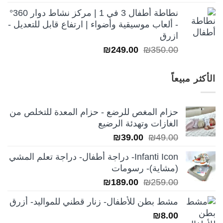
نطاطة أطفال 3 في 1 | مركز نشاط دوار 360°
- ألعاب موسيقية وأضواء | ارتفاع قابل للتعديل -
ازرق
السعر
السعر
₪
249.00
₪
350.00
الأصلي
الحالي
هو:
هو:
الأكثر مبيعاً
₪249.00.
₪350.00.
حزام المغص للرضع - حزام المعدة للتخلص من
الغازات وتهدئة الرضيع
السعر
السعر
₪
39.00
₪
49.00
الأصلي
الحالي
Infanti Icon- دراجة أطفال- دراجة تعلم المشي
هو:
هو:
(مشاية)- رسومات
₪39.00.
₪49.00.
السعر
السعر
₪
189.00
₪
259.00
الأصلي
الحالي
مشط بطن للأطفال- زنار قطني للمواليد- أزرق
هو:
هو:
₪
8.00
₪189.00.
₪259.00.