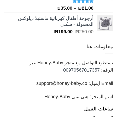
تم التقييم
نطاق
₪
35.00
–
₪
21.00
5.00
من 5
السعر:
أرجوحة أطفال كهربائية ماستيلا ديلوكس
من
المحمولة - سكني
السعر
السعر
₪
199.00
₪
250.00
خلال
الأصلي
الحالي
هو:
هو:
معلومات عنا
₪199.00.
₪250.00.
تستطيع التواصل مع متجر Honey-Baby عبر:
الرقم:
00970567017357
Email ايميل: support@honey-baby.co
اسم المتجر: هني بيبي Honey-Baby
ساعات العمل