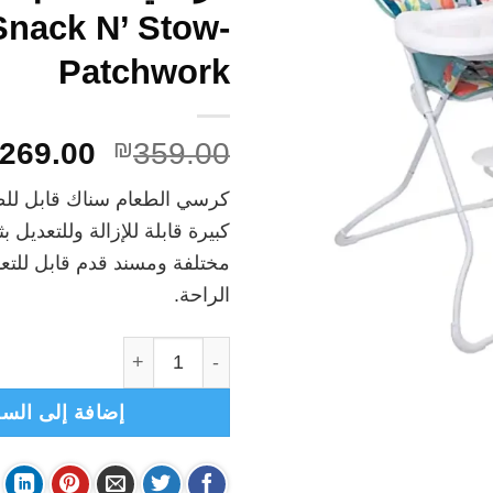
Snack N’ Stow-
Patchwork
السعر
269.00
₪
359.00
الأصلي
كرسي الطعام سناك قابل للط
هو:
كبيرة قابلة للإزالة وللتعديل ب
₪359.00.
مختلفة ومسند قدم قابل للتعد
الراحة.
كمية كرسي الطعام سناك Graco Snack N’ Stow- Patchwork
إضافة إلى السل