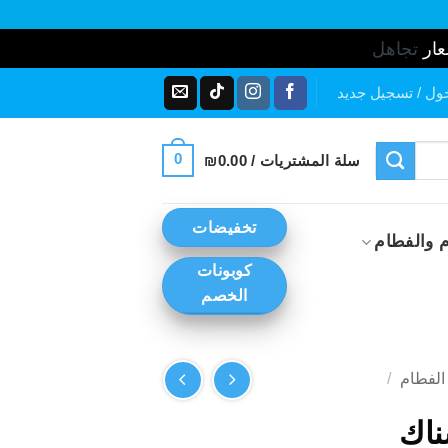
عار
تجاهل
ول / تسجيل جديد
0
سلة المشتريات /
0.00
₪
تخفيضات
 والفطام
كوبونات
الخصم
الفطام
/
ناك