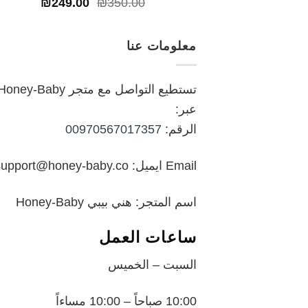
السعر
السعر
₪
249.00
₪
350.00
الأصلي
الحالي
هو:
هو:
معلومات عنا
₪249.00.
₪350.00.
تستطيع التواصل مع متجر oney-Baby
عبر:
الرقم:
00970567017357
Email ايميل: support@honey-baby.co
اسم المتجر: هني بيبي Honey-Baby
ساعات العمل
السبت – الخميس
10:00 صباحاً – 10:00 مساءاً