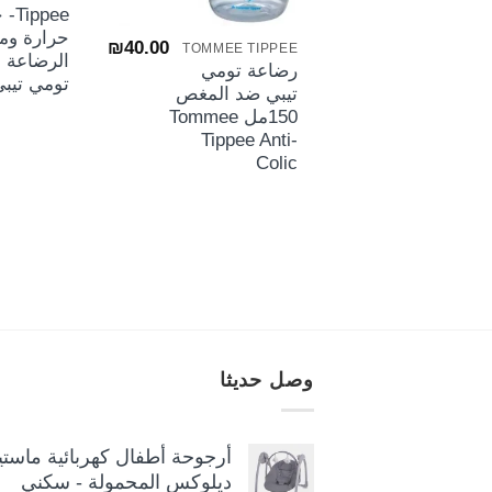
ppee
حرارة وم
₪
40.00
TOMMEE TIPPEE
الرضاعة 
رضاعة تومي
تومي تيبي
تيبي ضد المغص
150مل Tommee
Tippee Anti-
Colic
وصل حديثا
أرجوحة أطفال كهربائية ماستيل
ديلوكس المحمولة - سكني