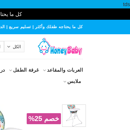
tds
كل ما يحتاج
خطي
كل ما يحتاجه طفلك وأكثر | تسليم سريع | الدف
لمحتوى
الب
عن
العربات والمقاعد
غرفة الطفل
درا
ملابس
خصم 25%