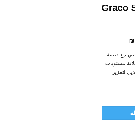
Graco 
السعر
₪
الحالي
ي مع صينية
هو:
ثلاثة مستويات
₪269.00.
يل لتعزيز
ة