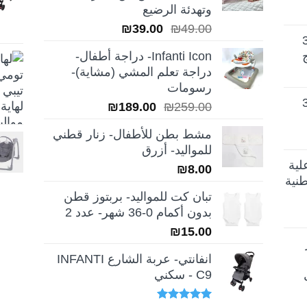
وتهدئة الرضيع
السعر
السعر
₪
39.00
₪
49.00
تيلا أورا ديلوكس 3
الأصلي
الحالي
Infanti Icon- دراجة أطفال-
هو:
هو:
دراجة تعلم المشي (مشاية)-
₪39.00.
₪49.00.
رسومات
تيلا أورا ديلوكس 3
السعر
السعر
₪
189.00
₪
259.00
الأصلي
الحالي
مشط بطن للأطفال- زنار قطني
هو:
هو:
للمواليد- أزرق
₪189.00.
₪259.00.
لية
₪
8.00
نية
تبان كت للمواليد- بربتوز قطن
بدون أكمام 0-36 شهر- عدد 2
₪
15.00
انفانتي- عربة الشارع INFANTI
C9 - سكني