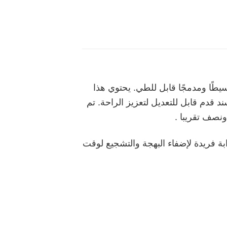
لأمريكية جراكو Graco Snack N’ Stow كرسيًا مرتفعًا بسيطًا ومدمجًا قابل للطي. يحتوي هذا
 قدم قابل للتعديل لتعزيز الراحة. تم
لشركة الأمريكية جراكو Graco Snack N’ Stow بتصميمات جذابة فريدة لإضفاء البهجة والتشجيع لوقت