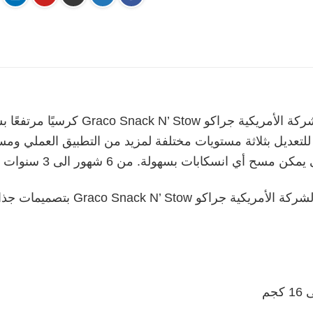
يعد كرسي الطعام سناك ان ستو من الشركة ا
لتعديل بثلاثة مستويات مختلفة لمزيد من التطبيق العملي ومسند
ابات بسهولة. من 6 شهور الى 3 سنوات ونصف تقريبا .
يتمتع كرسي الطعام سناك ان ستو من ا