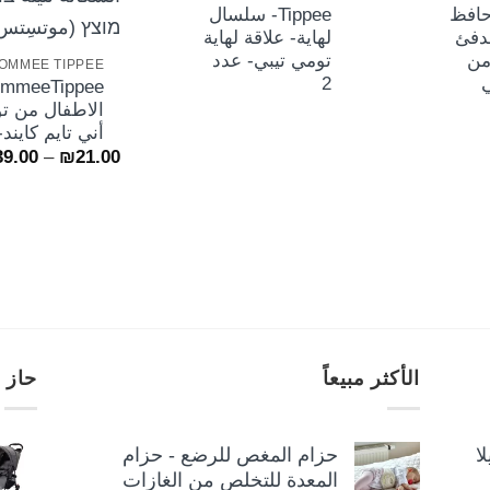
+
Ti- حافظ
Tippee- سلسال
دفئ
لهاية- علاقة لهاية
من
تومي تيبي- عدد
OMMEE TIPPEE
2
الاطفال من تو
أني تايم كايند-
39.00
–
₪
21.00
الأكثر مبيعاً
حاز 
ا
حزام المغص للرضع - حزام
المعدة للتخلص من الغازات