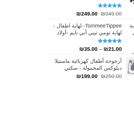
تم التقييم
السعر
السعر
₪
249.00
₪
349.00
5.00
من 5
الأصلي
الحالي
TommeeTippee- لهاية اطفال -
هو:
هو:
لهاية تومي تيبي أني تايم -أولاد
₪249.00.
₪349.00.
تم التقييم
نطاق
₪
35.00
–
₪
21.00
5.00
من 5
السعر:
أرجوحة أطفال كهربائية ماستيلا
من
ديلوكس المحمولة - سكني
السعر
السعر
₪
199.00
₪
250.00
خلال
الأصلي
الحالي
هو:
هو:
₪199.00.
₪250.00.