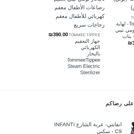
00
TOMMEE TIPPEE
T
Tommee
+
TommeeTippee- لهاية
Tippee- عضاضة
مي تيبي
التسنين من
₪
390.00
TOMMEE TIPPEE
 بنات
تومي تيبي
جهاز التعقيم
نطاق
₪
الكهربائي
السعر:
من
بالبخار
TommeeTippee
خلال
Steam Electric
Sterilizer
على رضاكم
انفانتي- عربة الشارع INFANTI
C9 - سكني