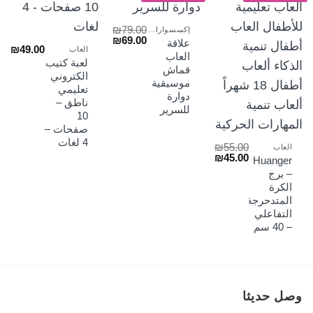
₪
79.00
إكسسوارات السراير
السعر
السعر
₪
69.00
علاقة
₪
49.00
الأصلي
الحالي
العاب
العاب
هو:
هو:
لعبة كتيب
قماش
₪69.00.
₪79.00.
الكتروني
موسيقية
تعليمي
دوارة
ناطق –
للسرير
10
صفحات –
4 لغات
₪
55.00
العاب
السعر
السعر
₪
45.00
Huanger
الأصلي
الحالي
– برج
هو:
هو:
الكرة
₪45.00.
₪55.00.
المتدحرجة
التفاعلي
– 40 سم
وصل حديثا