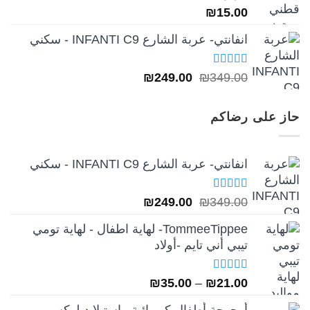
₪
15.00
انفانتي- عربة الشارع INFANTI C9 - سكني
تم التقييم
السعر
السعر
₪
249.00
₪
349.00
5.00
من 5
الأصلي
الحالي
هو:
هو:
حاز على رضاكم
₪249.00.
₪349.00.
انفانتي- عربة الشارع INFANTI C9 - سكني
تم التقييم
السعر
السعر
₪
249.00
₪
349.00
5.00
من 5
الأصلي
الحالي
TommeeTippee- لهاية اطفال - لهاية تومي
هو:
هو:
تيبي أني تايم -أولاد
₪249.00.
₪349.00.
تم التقييم
نطاق
₪
35.00
–
₪
21.00
5.00
من 5
السعر:
أرجوحة أطفال كهربائية ماستيلا ديلوكس