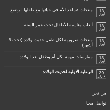
عربة
طفلي،
كيف
منتجات تساعد الأم في حياتها مع طفلها الرضيع
13
اختار
أبريل
لا
العربة
توجد
المناسبة
تعليقات
لطفلي!
ألعاب مناسبة للأطفال تحت عمر السنة
13
على
منتجات
أبريل
لا
تساعد
توجد
الأم
تعليقات
منتجات ضرورية لكل طفل حديث ولادة (تحت 6
في
13
على
حياتها
ألعاب
أبريل
أشهر)
مع
مناسبة
طفلها
لا
للأطفال
الرضيع
توجد
تحت
ممارسات مهمة لكل أم وطفل بعد الولادة
13
تعليقات
عمر
على
أبريل
السنة
لا
منتجات
توجد
ضرورية
تعليقات
لكل
الرعاية الاولية لحديث الولادة
20
على
طفل
ممارسات
فبراير
لا
حديث
مهمة
توجد
ولادة
لكل
تعليقات
(تحت
أم
على
6
وطفل
الرعاية
أشهر)
من نحن
بعد
الاولية
الولادة
لحديث
الولادة
تواصل معنا