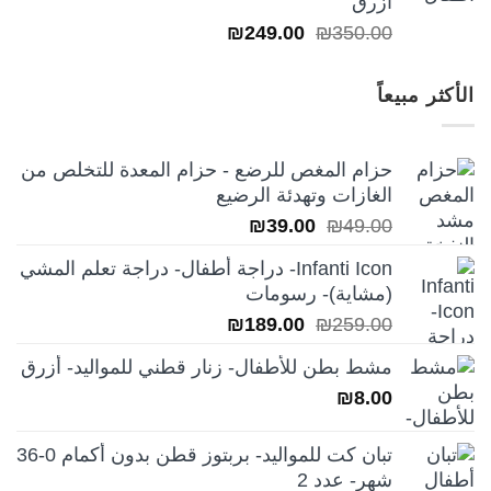
ازرق
السعر
السعر
₪
249.00
₪
350.00
الأصلي
الحالي
هو:
هو:
الأكثر مبيعاً
₪249.00.
₪350.00.
حزام المغص للرضع - حزام المعدة للتخلص من
الغازات وتهدئة الرضيع
السعر
السعر
₪
39.00
₪
49.00
الأصلي
الحالي
Infanti Icon- دراجة أطفال- دراجة تعلم المشي
هو:
هو:
(مشاية)- رسومات
₪39.00.
₪49.00.
السعر
السعر
₪
189.00
₪
259.00
الأصلي
الحالي
مشط بطن للأطفال- زنار قطني للمواليد- أزرق
هو:
هو:
₪
8.00
₪189.00.
₪259.00.
تبان كت للمواليد- بربتوز قطن بدون أكمام 0-36
شهر- عدد 2