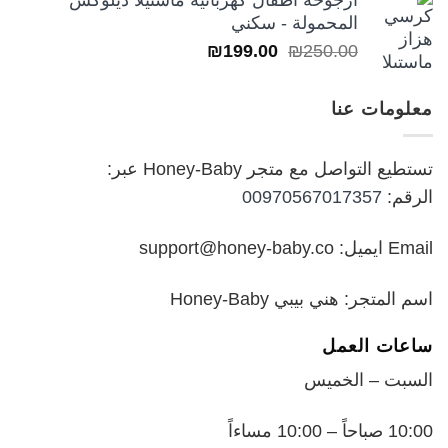
من
المحمولة - سكني
السعر
السعر
₪
199.00
₪
250.00
خلال
الأصلي
الحالي
هو:
هو:
معلومات عنا
₪199.00.
₪250.00.
تستطيع التواصل مع متجر Honey-Baby عبر:
الرقم:
00970567017357
Email ايميل: support@honey-baby.co
اسم المتجر: هني بيبي Honey-Baby
ساعات العمل
السبت – الخميس
10:00 صباحاً – 10:00 مساءاً