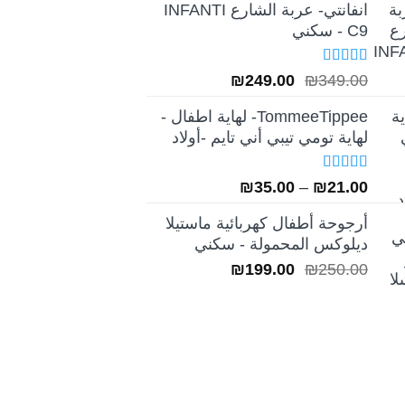
انفانتي- عربة الشارع INFANTI
C9 - سكني
تم التقييم
السعر
السعر
₪
249.00
₪
349.00
5.00
من 5
الأصلي
الحالي
TommeeTippee- لهاية اطفال -
هو:
هو:
لهاية تومي تيبي أني تايم -أولاد
₪249.00.
₪349.00.
تم التقييم
نطاق
₪
35.00
–
₪
21.00
5.00
من 5
السعر:
أرجوحة أطفال كهربائية ماستيلا
من
ديلوكس المحمولة - سكني
السعر
السعر
₪
199.00
₪
250.00
خلال
الأصلي
الحالي
هو:
هو:
₪199.00.
₪250.00.