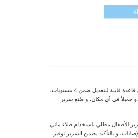
ة
يتميز مهد المواليد نانا من انفانتي بالتصميم متعدد الاستخدامات الرائع لطفلك، كذلك يحتوي السرير على قاعدة قابلة للتعديل ضمن 4 مستويات،
دو جميلاً في أي مكان، و صُنع سرير
رير الأطفال مطلي باستخدام طلاء مائي
إصابات، و بالتأكيد يضمن السرير توفير