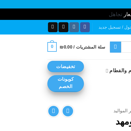
عار
تجاهل
ول / تسجيل جديد
0
سلة المشتريات /
0.00
₪
تخفيضات
 والفطام
كوبونات
الخصم
 المواليد
مهد