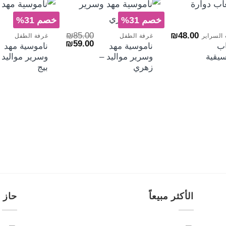
+
+
+
خصم 31%
خصم 31%
₪
85.00
₪
48.00
السراير
غرفة الطفل
غرفة الطفل
السعر
السعر
₪
59.00
اب
ناموسية مهد
ناموسية مهد
الأصلي
الحالي
سيقية
وسرير مواليد –
وسرير مواليد 
هو:
هو:
₪59.00.
₪85.00.
زهري
بيج
الأكثر مبيعاً
حاز 