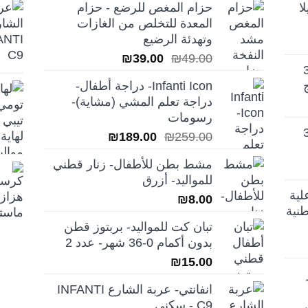
ا
حزام المغص للرضع - حزام
المعدة للتخلص من الغازات
وتهدئة الرضيع
السعر
السعر
₪
39.00
₪
49.00
تيلا أورا ديلوكس 3
الأصلي
الحالي
Infanti Icon- دراجة أطفال-
هو:
هو:
دراجة تعلم المشي (مشاية)-
₪39.00.
₪49.00.
رسومات
تيلا أورا ديلوكس 3
السعر
السعر
₪
189.00
₪
259.00
الأصلي
الحالي
مشط بطن للأطفال- زنار قطني
هو:
هو:
للمواليد- أزرق
₪189.00.
₪259.00.
لية
₪
8.00
نية
تبان كت للمواليد- بربتوز قطن
بدون أكمام 0-36 شهر- عدد 2
₪
15.00
انفانتي- عربة الشارع INFANTI
C9 - سكني