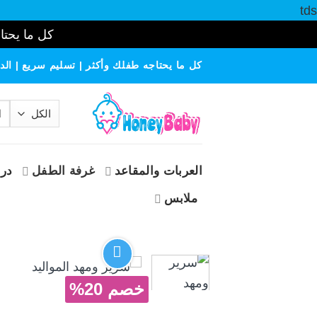
tds
كل ما يحتاج
خطي
كل ما يحتاجه طفلك وأكثر | تسليم سريع | الدف
لمحتوى
الب
عن
العربات والمقاعد
غرفة الطفل
درا
ملابس
خصم 20%