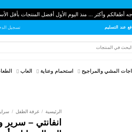
ه أطفالكم وأكثر ... منذ اليوم الأول أفضل المنتجات بأقل الأس
ع عند التسليم
تسجيل الدخ
حث
:
جات المشي والمراجيح
استحمام وعناية
العاب
الطعام
الرئيسية
/
غرفة الطفل
/
سراير
انفانتي – سرير و