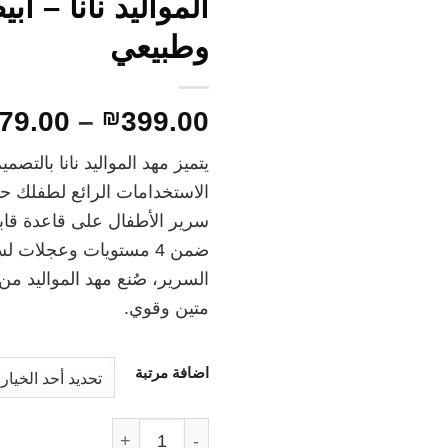
المواليد نانا – أب
وطبيعي
79.00
–
₪
399.00
يتميز مهد المواليد نانا بالتصمي
الاستخدامات الرائع لطفلك ح
سرير الأطفال على قاعدة قابل
ضمن 4 مستويات وعجلات ل
السرير، صُنع مهد المواليد 
متين وقوي.
اضافة مرتبة
كمية انفانتي - سرير ومهد الموا