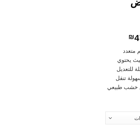
يض
نطاق
₪
4
السعر:
م متعدد
من
يث يحتوي
ة للتعديل
خلال
سهولة تنقل
من خشب طبيعي
ليد نانا - أبيض وطبيعي