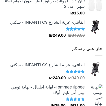
تبان كت للمواليد- بربتوز قطن بدون أكمام 0-36
شهر- عدد 2
₪
15.00
انفانتي- عربة الشارع INFANTI C9 - سكني
تم التقييم
السعر
السعر
₪
249.00
₪
349.00
5.00
من 5
الأصلي
الحالي
هو:
هو:
حاز على رضاكم
₪249.00.
₪349.00.
انفانتي- عربة الشارع INFANTI C9 - سكني
تم التقييم
السعر
السعر
₪
249.00
₪
349.00
5.00
من 5
الأصلي
الحالي
TommeeTippee- لهاية اطفال - لهاية تومي
هو:
هو:
تيبي أني تايم -أولاد
₪249.00.
₪349.00.
تم التقييم
نطاق
₪
35.00
–
₪
21.00