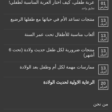
عربة طفلي، كيف اختار العربة المناسبة لطفلي!
01
مارس
على
تعليق واحد
عربة
طفلي،
كيف
منتجات تساعد الأم في حياتها مع طفلها الرضيع
13
اختار
أبريل
لا
العربة
توجد
المناسبة
تعليقات
لطفلي!
ألعاب مناسبة للأطفال تحت عمر السنة
13
على
منتجات
أبريل
لا
تساعد
توجد
الأم
تعليقات
منتجات ضرورية لكل طفل حديث ولادة (تحت 6
في
13
على
حياتها
ألعاب
أبريل
أشهر)
مع
مناسبة
طفلها
لا
للأطفال
الرضيع
توجد
تحت
ممارسات مهمة لكل أم وطفل بعد الولادة
13
تعليقات
عمر
على
أبريل
السنة
لا
منتجات
توجد
ضرورية
تعليقات
لكل
الرعاية الاولية لحديث الولادة
20
على
طفل
ممارسات
فبراير
لا
حديث
مهمة
توجد
ولادة
لكل
تعليقات
(تحت
أم
على
6
وطفل
الرعاية
أشهر)
من نحن
بعد
الاولية
الولادة
لحديث