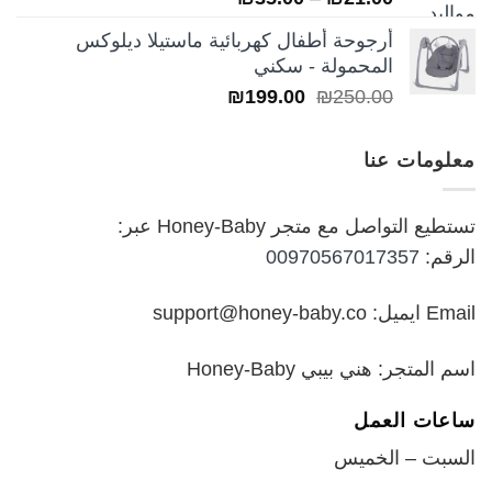
5.00
من 5
السعر:
أرجوحة أطفال كهربائية ماستيلا ديلوكس
من
المحمولة - سكني
السعر
السعر
₪
199.00
₪
250.00
خلال
الأصلي
الحالي
هو:
هو:
معلومات عنا
₪199.00.
₪250.00.
تستطيع التواصل مع متجر Honey-Baby عبر:
الرقم:
00970567017357
Email ايميل: support@honey-baby.co
اسم المتجر: هني بيبي Honey-Baby
ساعات العمل
السبت – الخميس