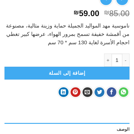
السعر
السعر
₪
59.00
₪
85.00
الأصلي
الحالي
ناموسية مهد المواليد الجميلة حماية وزينة مثالية، مصنوعة
هو:
هو:
من أقمشة خفيفة تسمح بمرور الهواء، عرضها كبير تغطي
₪59.00.
₪85.00.
احجام الأسرة لغاية 130 سم * 70 سم
كمية ناموسية مهد وسرير مواليد - بيج
إضافة إلى السلة
الوصف