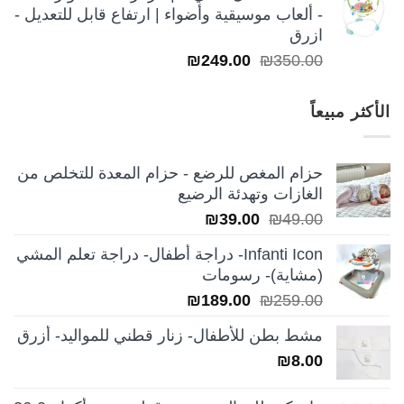
- ألعاب موسيقية وأضواء | ارتفاع قابل للتعديل -
ازرق
السعر
السعر
₪
249.00
₪
350.00
الأصلي
الحالي
هو:
هو:
الأكثر مبيعاً
₪249.00.
₪350.00.
حزام المغص للرضع - حزام المعدة للتخلص من
الغازات وتهدئة الرضيع
السعر
السعر
₪
39.00
₪
49.00
الأصلي
الحالي
Infanti Icon- دراجة أطفال- دراجة تعلم المشي
هو:
هو:
(مشاية)- رسومات
₪39.00.
₪49.00.
السعر
السعر
₪
189.00
₪
259.00
الأصلي
الحالي
مشط بطن للأطفال- زنار قطني للمواليد- أزرق
هو:
هو:
₪
8.00
₪189.00.
₪259.00.