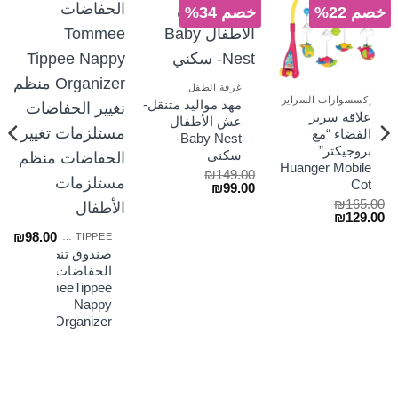
خصم 22%
خصم 34%
غرفة الطفل
إكسسوارات السراير
مهد مواليد متنقل-
علاقة سرير
عش الأطفال
الفضاء “مع
Baby Nest-
بروجيكتر”
سكني
Huanger Mobile
₪
149.00
Cot
السعر
السعر
₪
99.00
الأصلي
الحالي
₪
165.00
هو:
هو:
السعر
السعر
₪
129.00
₪99.00.
₪149.00.
الأصلي
الحالي
₪
98.00
TOMMEE TIPPEE
هو:
هو:
صندوق تنظيم
₪129.00.
₪165.00.
الحفاضات
TommeeTippee
Nappy
Organizer