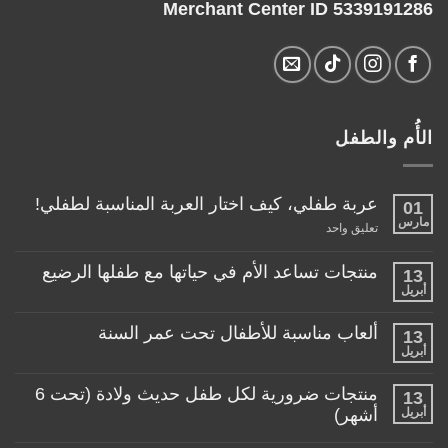
Merchant Center ID 5339191286
الأُم والطفل
عربة طفلي، كيف اختار العربة المناسبة لطفلي!
01
مارس
على
تعليق واحد
عربة
طفلي،
كيف
منتجات تساعد الأم في حياتها مع طفلها الرضيع
13
اختار
أبريل
لا
العربة
توجد
المناسبة
تعليقات
لطفلي!
ألعاب مناسبة للأطفال تحت عمر السنة
13
على
منتجات
أبريل
لا
تساعد
توجد
الأم
تعليقات
منتجات ضرورية لكل طفل حديث ولادة (تحت 6
في
13
على
حياتها
ألعاب
أبريل
أشهر)
مع
مناسبة
طفلها
لا
للأطفال