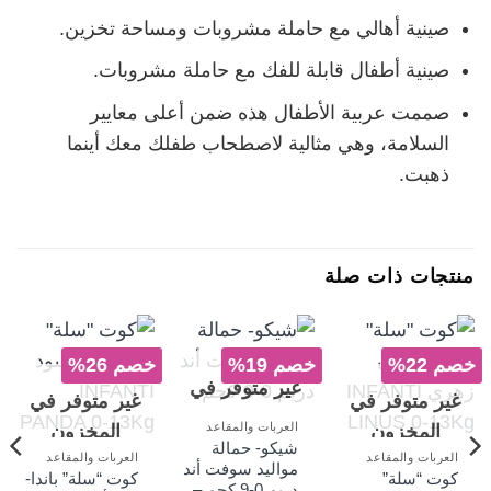
صينية أهالي مع حاملة مشروبات ومساحة تخزين.
صينية أطفال قابلة للفك مع حاملة مشروبات.
صممت عربية الأطفال هذه ضمن أعلى معايير
السلامة، وهي مثالية لاصطحاب طفلك معك أينما
ذهبت.
منتجات ذات صلة
خصم 22%
خصم 19%
خصم 26%
غير متوفر في
غير متوفر في
غير متوفر في
المخزون
العربات والمقاعد
المخزون
المخزون
شيكو- حمالة
العربات والمقاعد
العربات والمقاعد
مواليد سوفت أند
كوت “سلة”
كوت “سلة” باندا-
دريم 0-9 كجم –