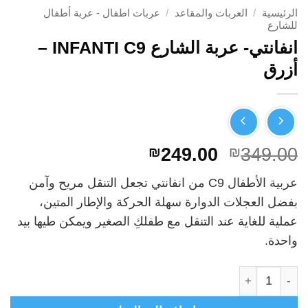
الرئيسية
/
العربات والمقاعد
/
عربات اطفال - عربة أطفال
للشارع
انفانتي- عربة الشارع INFANTI C9 –
أزرق
السعر
السعر
₪
249.00
₪
349.00
الأصلي
الحالي
عربية الأطفال C9 من انفانتي تجعل التنقل مريح وآمن
هو:
هو:
بفضل العجلات الدوارة سهلة الحركة والإطار المتين،
₪249.00.
₪349.00.
عملية للغاية عند التنقل مع طفلكِ الصغير ويمكن طيها بيد
واحدة.
كمية انفانتي- عربة الشارع INFANTI C9 - أزرق