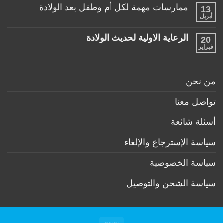
الرضيع
توجد
تحت
ممارسات مهمة لكل أم وطفل بعد الولادة
13
تعليقات
عمر
على
أبريل
السنة
لا
منتجات
توجد
ضرورية
تعليقات
لكل
الرعاية الاولية لحديث الولادة
20
على
طفل
ممارسات
فبراير
لا
حديث
مهمة
توجد
ولادة
لكل
تعليقات
(تحت
أم
على
6
وطفل
الرعاية
أشهر)
من نحن
بعد
الاولية
الولادة
لحديث
الولادة
تواصل معنا
أسئلة شائعة
سياسة الإسترجاع والإلغاء
سياسة الخصوصية
سياسة الشحن والتوصيل