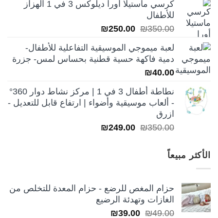
كرسي ماستيلا أورا ديلوكس 3 في 1 الهزاز
هو:
هو:
للأطفال
₪250.00.
₪350.00.
السعر
السعر
₪
250.00
₪
350.00
الأصلي
الحالي
لعبة ميموجي الموسيقية التفاعلية للأطفال-
هو:
هو:
دمية فاكهة حسية قطنية بحساس لمس- جزرة
₪250.00.
₪350.00.
₪
40.00
نطاطة أطفال 3 في 1 | مركز نشاط دوار 360°
- ألعاب موسيقية وأضواء | ارتفاع قابل للتعديل -
ازرق
السعر
السعر
₪
249.00
₪
350.00
الأصلي
الحالي
هو:
هو:
الأكثر مبيعاً
₪249.00.
₪350.00.
حزام المغص للرضع - حزام المعدة للتخلص من
الغازات وتهدئة الرضيع
السعر
السعر
₪
39.00
₪
49.00