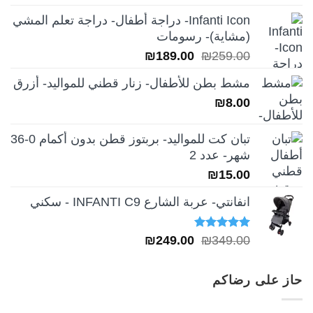
الأصلي
الحالي
Infanti Icon- دراجة أطفال- دراجة تعلم المشي
هو:
هو:
(مشاية)- رسومات
₪39.00.
₪49.00.
السعر
السعر
₪
189.00
₪
259.00
الأصلي
الحالي
مشط بطن للأطفال- زنار قطني للمواليد- أزرق
هو:
هو:
₪
8.00
₪189.00.
₪259.00.
تبان كت للمواليد- بربتوز قطن بدون أكمام 0-36
شهر- عدد 2
₪
15.00
انفانتي- عربة الشارع INFANTI C9 - سكني
تم التقييم
السعر
السعر
₪
249.00
₪
349.00
5.00
من 5
الأصلي
الحالي
هو:
هو:
حاز على رضاكم
₪249.00.
₪349.00.