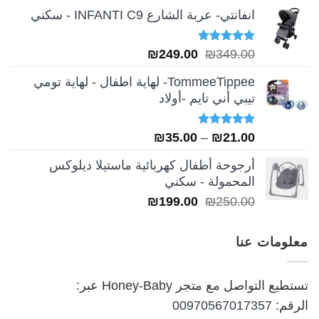
انفانتي- عربة الشارع INFANTI C9 - سكني
تم التقييم
السعر
السعر
₪
249.00
₪
349.00
5.00
من 5
الأصلي
الحالي
TommeeTippee- لهاية اطفال - لهاية تومي
هو:
هو:
تيبي أني تايم -أولاد
₪249.00.
₪349.00.
تم التقييم
نطاق
₪
35.00
–
₪
21.00
5.00
من 5
السعر:
أرجوحة أطفال كهربائية ماستيلا ديلوكس
من
المحمولة - سكني
السعر
السعر
₪
199.00
₪
250.00
خلال
الأصلي
الحالي
هو:
هو:
معلومات عنا
₪199.00.
₪250.00.
تستطيع التواصل مع متجر Honey-Baby عبر:
الرقم:
00970567017357