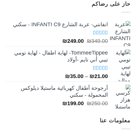
هو:
هو:
حاز على رضاكم
₪249.00.
₪349.00.
انفانتي- عربة الشارع INFANTI C9 - سكني
تم التقييم
السعر
السعر
₪
249.00
₪
349.00
5.00
من 5
الأصلي
الحالي
TommeeTippee- لهاية اطفال - لهاية تومي
هو:
هو:
تيبي أني تايم -أولاد
₪249.00.
₪349.00.
تم التقييم
نطاق
₪
35.00
–
₪
21.00
5.00
من 5
السعر:
أرجوحة أطفال كهربائية ماستيلا ديلوكس
من
المحمولة - سكني
السعر
السعر
₪
199.00
₪
250.00
خلال
الأصلي
الحالي
هو:
هو:
معلومات عنا
₪199.00.
₪250.00.