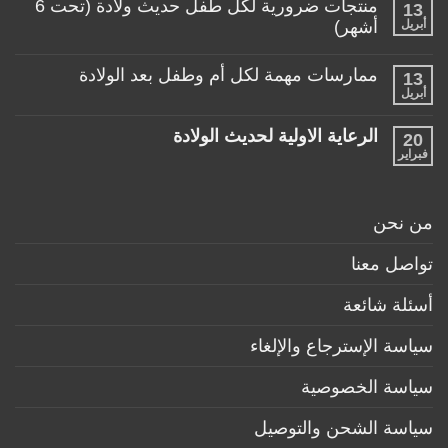
منتجات ضرورية لكل طفل حديث ولادة (تحت 6
في
13
على
حياتها
ألعاب
أبريل
أشهر)
مع
مناسبة
طفلها
لا
للأطفال
الرضيع
توجد
تحت
ممارسات مهمة لكل أم وطفل بعد الولادة
13
تعليقات
عمر
على
أبريل
السنة
لا
منتجات
توجد
ضرورية
تعليقات
لكل
الرعاية الاولية لحديث الولادة
20
على
طفل
ممارسات
فبراير
لا
حديث
مهمة
توجد
ولادة
لكل
تعليقات
(تحت
أم
على
6
وطفل
الرعاية
أشهر)
من نحن
بعد
الاولية
الولادة
لحديث
الولادة
تواصل معنا
أسئلة شائعة
سياسة الإسترجاع والإلغاء
سياسة الخصوصية
سياسة الشحن والتوصيل