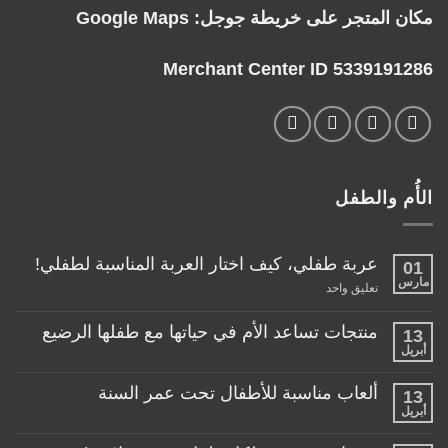
مكان المتجر على خريطة جوجل:
Google Maps
Merchant Center ID 5339191286
الأُم والطفل
عربة طفلي، كيف اختار العربة المناسبة لطفلي!
01
مارس
على
تعليق واحد
عربة
طفلي،
كيف
منتجات تساعد الأم في حياتها مع طفلها الرضيع
13
اختار
أبريل
لا
العربة
توجد
المناسبة
تعليقات
لطفلي!
ألعاب مناسبة للأطفال تحت عمر السنة
13
على
منتجات
أبريل
لا
تساعد
توجد
الأم
تعليقات