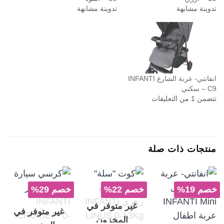
تدوينة مشابهة
تدوينة مشابهة
انفانتي- عربة الشارع INFANTI
C9 – سكني
تتضمن 1 من التعليقات
منتجات ذات صلة
خصم 19%
خصم 22%
خصم 29%
غير متوفر في
غير متوفر في
المخزون