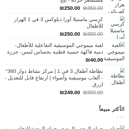
مستشعر حركة - بيج
₪199.00.
₪250.00.
السعر
السعر
₪
250.00
₪
350.00
الأصلي
الحالي
كرسي ماستيلا أورا ديلوكس 3 في 1 الهزاز
هو:
هو:
للأطفال
₪250.00.
₪350.00.
السعر
السعر
₪
250.00
₪
350.00
الأصلي
الحالي
لعبة ميموجي الموسيقية التفاعلية للأطفال-
هو:
هو:
دمية فاكهة حسية قطنية بحساس لمس- جزرة
₪250.00.
₪350.00.
₪
40.00
نطاطة أطفال 3 في 1 | مركز نشاط دوار 360°
- ألعاب موسيقية وأضواء | ارتفاع قابل للتعديل -
ازرق
السعر
السعر
₪
249.00
₪
350.00
الأصلي
الحالي
هو:
هو:
الأكثر مبيعاً
₪249.00.
₪350.00.
حزام المغص للرضع - حزام المعدة للتخلص من