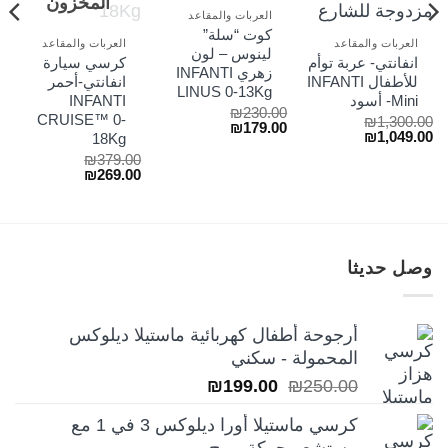
المخزون
العربات والمقاعد
كوت “سلة”
لسعر
العربات والمقاعد
العربات والمقاعد
لينوس – لون
لحالي
انفانتي- عربة توأم
كرسي سيارة
زهري INFANTI
و:
للأطفال INFANTI
انفانتي-أحمر
₪39
LINUS 0-13Kg
Mini- أسود
INFANTI
₪
230.00
CRUISE™ 0-
₪
1,300.00
السعر
السعر
₪
179.00
السعر
السعر
₪
1,049.00
18Kg
الأصلي
الحالي
الأصلي
الحالي
هو:
هو:
₪
379.00
هو:
هو:
₪179.00.
₪230.00.
السعر
السعر
₪
269.00
₪1,049.00.
₪1,300.00.
الأصلي
الحالي
هو:
هو:
₪269.00.
₪379.00.
وصل حديثا
أرجوحة أطفال كهربائية ماستيلا ديلوكس
المحمولة - سكني
السعر
السعر
₪
199.00
₪
250.00
الأصلي
الحالي
كرسي ماستيلا أورا ديلوكس 3 في 1 مع
هو:
هو: