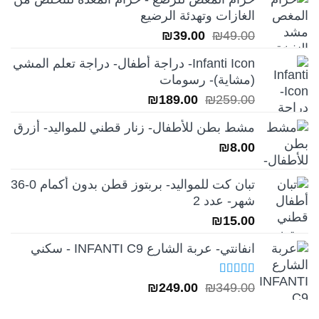
الغازات وتهدئة الرضيع
السعر
السعر
₪
39.00
₪
49.00
الأصلي
الحالي
Infanti Icon- دراجة أطفال- دراجة تعلم المشي
هو:
هو:
(مشاية)- رسومات
₪39.00.
₪49.00.
السعر
السعر
₪
189.00
₪
259.00
الأصلي
الحالي
مشط بطن للأطفال- زنار قطني للمواليد- أزرق
هو:
هو:
₪
8.00
₪189.00.
₪259.00.
تبان كت للمواليد- بربتوز قطن بدون أكمام 0-36
شهر- عدد 2
₪
15.00
انفانتي- عربة الشارع INFANTI C9 - سكني
تم التقييم
السعر
السعر
₪
249.00
₪
349.00
5.00
من 5
الأصلي
الحالي