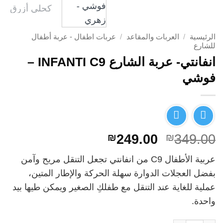
الرئيسية
/
العربات والمقاعد
/
عربات اطفال - عربة أطفال
للشارع
انفانتي- عربة الشارع INFANTI C9 –
فوشي
السعر
السعر
₪
249.00
₪
349.00
الأصلي
الحالي
عربية الأطفال C9 من انفانتي تجعل التنقل مريح وآمن
هو:
هو:
بفضل العجلات الدوارة سهلة الحركة والإطار المتين،
₪249.00.
₪349.00.
عملية للغاية عند التنقل مع طفلكِ الصغير ويمكن طيها بيد
واحدة.