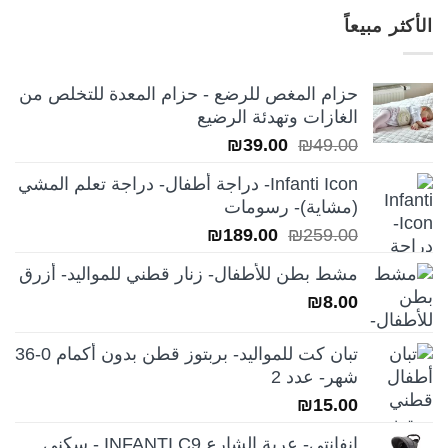
هو:
هو:
الأكثر مبيعاً
₪249.00.
₪350.00.
حزام المغص للرضع - حزام المعدة للتخلص من
الغازات وتهدئة الرضيع
السعر
السعر
₪
39.00
₪
49.00
الأصلي
الحالي
Infanti Icon- دراجة أطفال- دراجة تعلم المشي
هو:
هو:
(مشاية)- رسومات
₪39.00.
₪49.00.
السعر
السعر
₪
189.00
₪
259.00
الأصلي
الحالي
مشط بطن للأطفال- زنار قطني للمواليد- أزرق
هو:
هو:
₪
8.00
₪189.00.
₪259.00.
تبان كت للمواليد- بربتوز قطن بدون أكمام 0-36
شهر- عدد 2
₪
15.00
انفانتي- عربة الشارع INFANTI C9 - سكني