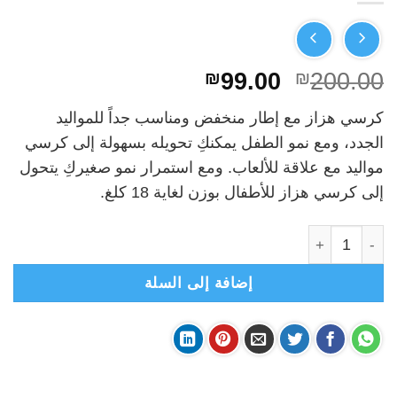
السعر
السعر
₪
99.00
₪
200.00
الأصلي
الحالي
كرسي هزاز مع إطار منخفض ومناسب جداً للمواليد
هو:
هو:
الجدد، ومع نمو الطفل يمكنكِ تحويله بسهولة إلى كرسي
₪99.00.
₪200.00.
مواليد مع علاقة للألعاب. ومع استمرار نمو صغيركِ يتحول
إلى كرسي هزاز للأطفال بوزن لغاية 18 كلغ.
كمية ماستيلا - كرسي هزاز مع ارتجاج وموسيقى
إضافة إلى السلة