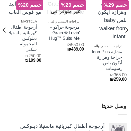
خصم 29%
خصم 20%
خصم 20%
غير متوفر في
المخزون
دراجات المشي والمراجيح
MASTELA
مرجوحة جراكو –
أرجوحة أطفال
Graco® Lovin’
كهربائية ماستيلا
Hug™ Suits Me
ديلوكس
المحمولة –
₪
550.00
دراجات المشي والمراجيح
السعر
السعر
₪
439.00
سكني
مشاية Icon-Plus
الأصلي
الحالي
₪
250.00
-دراجة وهزازة
هو:
هو:
السعر
السعر
₪
199.00
₪439.00.
₪550.00.
أيكون بلص-
الأصلي
الحالي
رسومات
هو:
هو:
₪199.00.
₪250.00.
₪
365.00
السعر
السعر
₪
259.00
الأصلي
الحالي
هو:
هو:
₪259.00.
₪365.00.
وصل حديثا
أرجوحة أطفال كهربائية ماستيلا ديلوكس