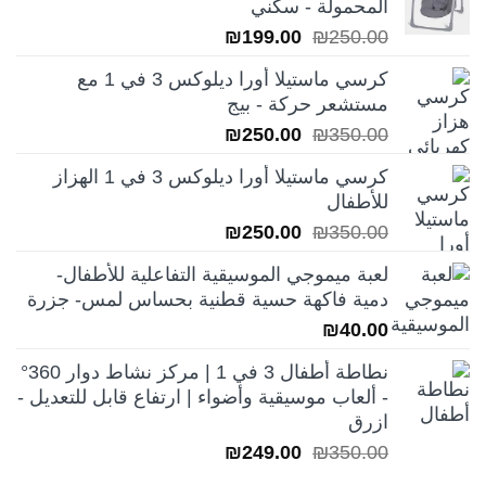
المحمولة - سكني
السعر
السعر
₪
199.00
₪
250.00
الأصلي
الحالي
كرسي ماستيلا أورا ديلوكس 3 في 1 مع
هو:
هو:
مستشعر حركة - بيج
₪199.00.
₪250.00.
السعر
السعر
₪
250.00
₪
350.00
الأصلي
الحالي
كرسي ماستيلا أورا ديلوكس 3 في 1 الهزاز
هو:
هو:
للأطفال
₪250.00.
₪350.00.
السعر
السعر
₪
250.00
₪
350.00
الأصلي
الحالي
لعبة ميموجي الموسيقية التفاعلية للأطفال-
هو:
هو:
دمية فاكهة حسية قطنية بحساس لمس- جزرة
₪250.00.
₪350.00.
₪
40.00
نطاطة أطفال 3 في 1 | مركز نشاط دوار 360°
- ألعاب موسيقية وأضواء | ارتفاع قابل للتعديل -
ازرق
السعر
السعر
₪
249.00
₪
350.00
الأصلي
الحالي