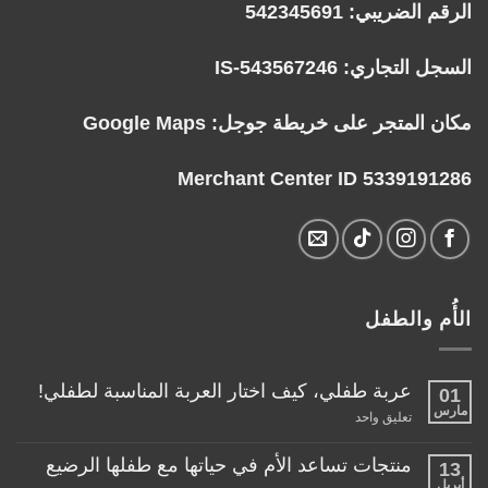
الرقم الضريبي: 542345691
السجل التجاري: IS-543567246
مكان المتجر على خريطة جوجل:
Google Maps
Merchant Center ID 5339191286
الأُم والطفل
عربة طفلي، كيف اختار العربة المناسبة لطفلي!
01
مارس
على
تعليق واحد
عربة
طفلي،
كيف
منتجات تساعد الأم في حياتها مع طفلها الرضيع
13
اختار
أبريل