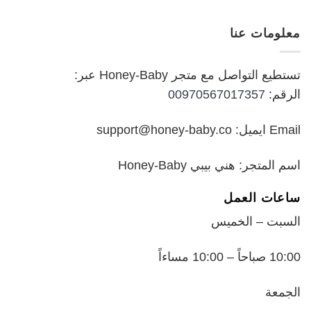
الأصلي
الحالي
هو:
هو:
معلومات عنا
₪199.00.
₪250.00.
تستطيع التواصل مع متجر Honey-Baby عبر:
الرقم:
00970567017357
Email ايميل: support@honey-baby.co
اسم المتجر: هني بيبي Honey-Baby
ساعات العمل
السبت – الخميس
10:00 صباحاً – 10:00 مساءاً
الجمعة