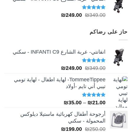
تم التقييم
السعر
السعر
₪
249.00
₪
349.00
5.00
من 5
الأصلي
الحالي
هو:
هو:
حاز على رضاكم
₪249.00.
₪349.00.
انفانتي- عربة الشارع INFANTI C9 - سكني
تم التقييم
السعر
السعر
₪
249.00
₪
349.00
5.00
من 5
الأصلي
الحالي
TommeeTippee- لهاية اطفال - لهاية تومي
هو:
هو:
تيبي أني تايم -أولاد
₪249.00.
₪349.00.
تم التقييم
نطاق
₪
35.00
–
₪
21.00
5.00
من 5
السعر:
أرجوحة أطفال كهربائية ماستيلا ديلوكس
من
المحمولة - سكني
السعر
السعر
₪
199.00
₪
250.00
خلال