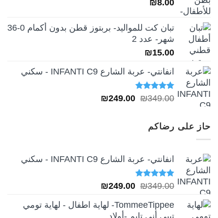
₪
8.00
₪189.00.
₪259.00.
تبان كت للمواليد- بربتوز قطن بدون أكمام 0-36
شهر- عدد 2
₪
15.00
انفانتي- عربة الشارع INFANTI C9 - سكني
تم التقييم
السعر
السعر
₪
249.00
₪
349.00
5.00
من 5
الأصلي
الحالي
هو:
هو:
حاز على رضاكم
₪249.00.
₪349.00.
انفانتي- عربة الشارع INFANTI C9 - سكني
تم التقييم
السعر
السعر
₪
249.00
₪
349.00
5.00
من 5
الأصلي
الحالي
TommeeTippee- لهاية اطفال - لهاية تومي
هو:
هو:
تيبي أني تايم -أولاد