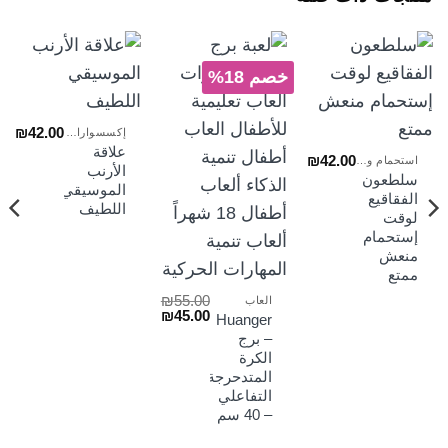
خصم 18%
₪
42.00
إكسسوارات السراير
علاقة
₪
42.00
استحمام وعناية
الأرنب
سلطعون
الموسيقي
الفقاقيع
اللطيف
لوقت
إستحمام
منعش
ممتع
₪
55.00
العاب
السعر
السعر
₪
45.00
Huanger
الأصلي
الحالي
– برج
هو:
هو:
الكرة
₪45.00.
₪55.00.
المتدحرجة
التفاعلي
– 40 سم