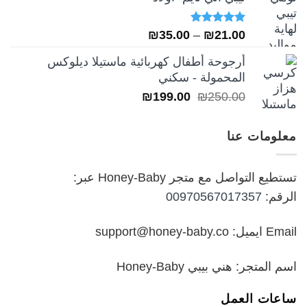
₪249.00.
₪349.00.
تم التقييم
نطاق
₪
35.00
–
₪
21.00
5.00
من 5
السعر:
أرجوحة أطفال كهربائية ماستيلا ديلوكس
من
المحمولة - سكني
السعر
السعر
₪
199.00
₪
250.00
خلال
الأصلي
الحالي
هو:
هو:
معلومات عنا
₪199.00.
₪250.00.
تستطيع التواصل مع متجر Honey-Baby عبر:
الرقم:
00970567017357
Email ايميل: support@honey-baby.co
اسم المتجر: هني بيبي Honey-Baby
ساعات العمل