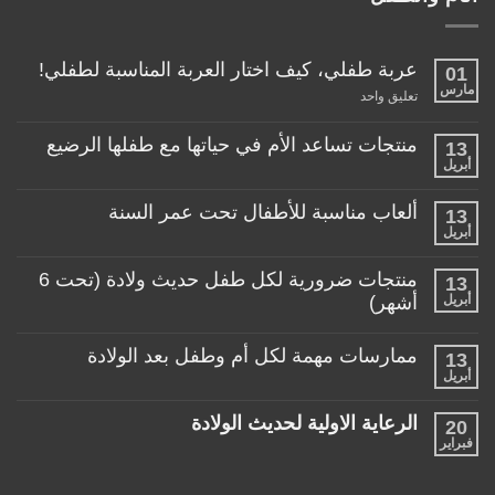
عربة طفلي، كيف اختار العربة المناسبة لطفلي!
01
مارس
على
تعليق واحد
عربة
طفلي،
كيف
منتجات تساعد الأم في حياتها مع طفلها الرضيع
13
اختار
أبريل
لا
العربة
توجد
المناسبة
تعليقات
لطفلي!
ألعاب مناسبة للأطفال تحت عمر السنة
13
على
منتجات
أبريل
لا
تساعد
توجد
الأم
تعليقات
منتجات ضرورية لكل طفل حديث ولادة (تحت 6
في
13
على
حياتها
ألعاب
أبريل
أشهر)
مع
مناسبة
طفلها
لا
للأطفال
الرضيع
توجد
تحت
ممارسات مهمة لكل أم وطفل بعد الولادة
13
تعليقات
عمر
على
أبريل
السنة
لا
منتجات
توجد
ضرورية
تعليقات
لكل
الرعاية الاولية لحديث الولادة
20
على
طفل
ممارسات
فبراير
لا
حديث
مهمة
توجد
ولادة
لكل
تعليقات
(تحت
أم
على