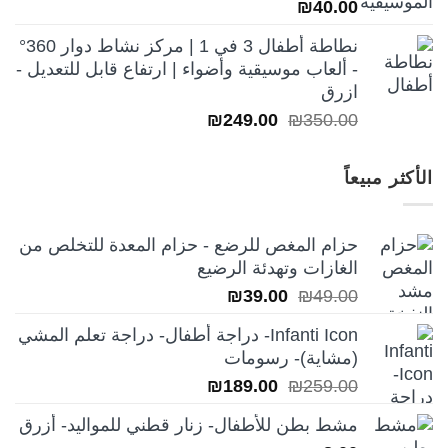
₪
40.00
نطاطة أطفال 3 في 1 | مركز نشاط دوار 360°
- ألعاب موسيقية وأضواء | ارتفاع قابل للتعديل -
ازرق
السعر
السعر
₪
249.00
₪
350.00
الأصلي
الحالي
هو:
هو:
الأكثر مبيعاً
₪249.00.
₪350.00.
حزام المغص للرضع - حزام المعدة للتخلص من
الغازات وتهدئة الرضيع
السعر
السعر
₪
39.00
₪
49.00
الأصلي
الحالي
Infanti Icon- دراجة أطفال- دراجة تعلم المشي
هو:
هو:
(مشاية)- رسومات
₪39.00.
₪49.00.
السعر
السعر
₪
189.00
₪
259.00
الأصلي
الحالي
مشط بطن للأطفال- زنار قطني للمواليد- أزرق
هو:
هو: