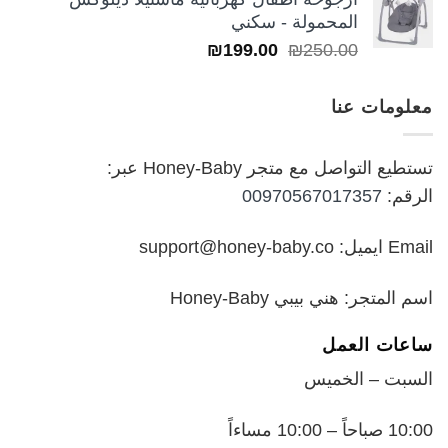
من
المحمولة - سكني
السعر
السعر
₪
199.00
₪
250.00
خلال
الأصلي
الحالي
هو:
هو:
معلومات عنا
₪199.00.
₪250.00.
تستطيع التواصل مع متجر Honey-Baby عبر:
الرقم:
00970567017357
Email ايميل: support@honey-baby.co
اسم المتجر: هني بيبي Honey-Baby
ساعات العمل
السبت – الخميس
10:00 صباحاً – 10:00 مساءاً