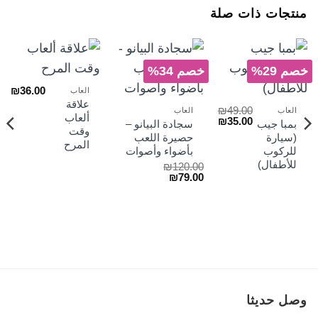
منتجات ذات صلة
خصم 29%
خصم 34%
₪
36.00
العاب
علاقة
₪
49.00
العاب
العاب
ألعاب
السعر
السعر
₪
35.00
بمبا جيب
سجادة البيانو –
الأصلي
الحالي
وقت
(سيارة
حصيرة اللعب
هو:
هو:
المرح
للركوب
بأضواء وأصوات
₪35.00.
₪49.00.
للأطفال)
₪
120.00
السعر
السعر
₪
79.00
الأصلي
الحالي
هو:
هو:
₪79.00.
₪120.00.
وصل حديثا