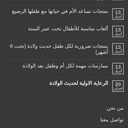
عربة
طفلي،
كيف
منتجات تساعد الأم في حياتها مع طفلها الرضيع
13
اختار
أبريل
لا
العربة
توجد
المناسبة
تعليقات
لطفلي!
ألعاب مناسبة للأطفال تحت عمر السنة
13
على
منتجات
أبريل
لا
تساعد
توجد
الأم
تعليقات
منتجات ضرورية لكل طفل حديث ولادة (تحت 6
في
13
على
حياتها
ألعاب
أبريل
أشهر)
مع
مناسبة
طفلها
لا
للأطفال
الرضيع
توجد
تحت
ممارسات مهمة لكل أم وطفل بعد الولادة
13
تعليقات
عمر
على
أبريل
السنة
لا
منتجات
توجد
ضرورية
تعليقات
لكل
الرعاية الاولية لحديث الولادة
20
على
طفل
ممارسات
فبراير
لا
حديث
مهمة
توجد
ولادة
لكل
تعليقات
(تحت
أم
على
6
وطفل
الرعاية
أشهر)
من نحن
بعد
الاولية
الولادة
لحديث
الولادة
تواصل معنا