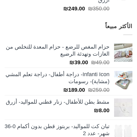
ازرق
السعر
السعر
₪
249.00
₪
350.00
الأصلي
الحالي
هو:
هو:
الأكثر مبيعاً
₪249.00.
₪350.00.
حزام المغص للرضع - حزام المعدة للتخلص من
الغازات وتهدئة الرضيع
السعر
السعر
₪
39.00
₪
49.00
الأصلي
الحالي
Infanti Icon- دراجة أطفال- دراجة تعلم المشي
هو:
هو:
(مشاية)- رسومات
₪39.00.
₪49.00.
السعر
السعر
₪
189.00
₪
259.00
الأصلي
الحالي
مشط بطن للأطفال- زنار قطني للمواليد- أزرق
هو:
هو:
₪
8.00
₪189.00.
₪259.00.
تبان كت للمواليد- بربتوز قطن بدون أكمام 0-36
شهر- عدد 2