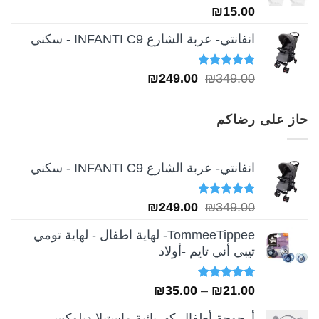
₪
15.00
انفانتي- عربة الشارع INFANTI C9 - سكني
تم التقييم
السعر
السعر
₪
249.00
₪
349.00
5.00
من 5
الأصلي
الحالي
هو:
هو:
حاز على رضاكم
₪249.00.
₪349.00.
انفانتي- عربة الشارع INFANTI C9 - سكني
تم التقييم
السعر
السعر
₪
249.00
₪
349.00
5.00
من 5
الأصلي
الحالي
TommeeTippee- لهاية اطفال - لهاية تومي
هو:
هو:
تيبي أني تايم -أولاد
₪249.00.
₪349.00.
تم التقييم
نطاق
₪
35.00
–
₪
21.00
5.00
من 5
السعر:
أرجوحة أطفال كهربائية ماستيلا ديلوكس