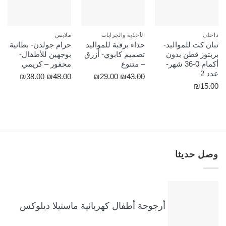
داخلي
الأحذية والجرابات
ملابس
تبان كت للمواليد-
حذاء برقبة للمواليد
حرام جولدن- بطانية
بربتوز قطن بدون
تصميم كابوي- أزرق
بوجهين للأطفال-
أكمام 0-36 شهر-
– متنوع
محفور – كريمي
عدد 2
السعر
السعر
السعر
السعر
₪
38.00
₪
48.00
₪
29.00
₪
43.00
₪
15.00
الأصلي
الحالي
الأصلي
الحالي
هو:
هو:
هو:
هو:
₪38.00.
₪48.00.
₪29.00.
₪43.00.
وصل حديثا
أرجوحة أطفال كهربائية ماستيلا ديلوكس