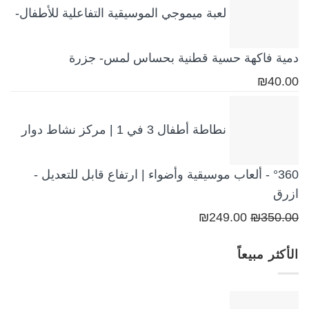
هو:
هو:
لعبة ميموجي الموسيقية التفاعلية للأطفال-
₪250.00.
₪350.00.
دمية فاكهة حسية قطنية بحساس لمس- جزرة
₪
40.00
نطاطة أطفال 3 في 1 | مركز نشاط دوار
360° - ألعاب موسيقية وأضواء | ارتفاع قابل للتعديل -
ازرق
السعر
السعر
₪
249.00
₪
350.00
الأصلي
الحالي
الأكثر مبيعاً
هو:
هو:
₪249.00.
₪350.00.