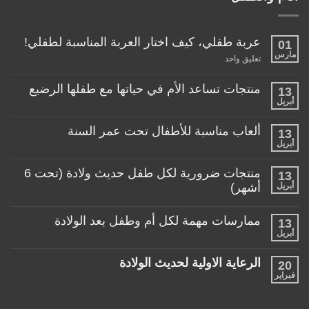
عربة طفلي، كيف اختار العربة المناسبة لطفلي!
01
مارس
على
تعليق واحد
عربة
طفلي،
كيف
منتجات تساعد الأم في حياتها مع طفلها الرضيع
13
اختار
أبريل
لا
العربة
توجد
المناسبة
تعليقات
لطفلي!
ألعاب مناسبة للأطفال تحت عمر السنة
13
على
منتجات
أبريل
لا
تساعد
توجد
الأم
تعليقات
منتجات ضرورية لكل طفل حديث ولادة (تحت 6
في
13
على
حياتها
ألعاب
أبريل
أشهر)
مع
مناسبة
طفلها
لا
للأطفال
الرضيع
توجد
تحت
ممارسات مهمة لكل أم وطفل بعد الولادة
13
تعليقات
عمر
على
أبريل
السنة
لا
منتجات
توجد
ضرورية
تعليقات
لكل
الرعاية الاولية لحديث الولادة
20
على
طفل
ممارسات
فبراير
لا
حديث
مهمة
توجد
ولادة
لكل
تعليقات
(تحت
أم
على