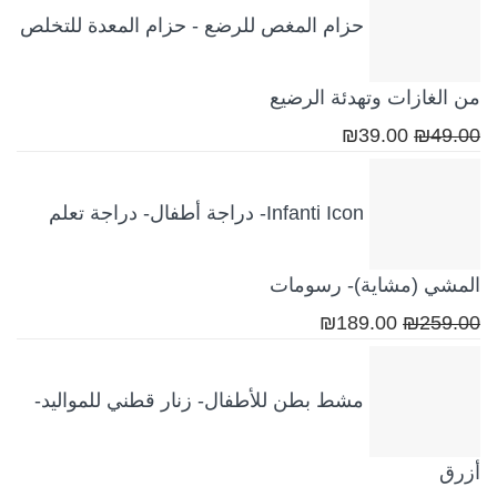
حزام المغص للرضع - حزام المعدة للتخلص
من الغازات وتهدئة الرضيع
السعر
السعر
₪
39.00
₪
49.00
الأصلي
الحالي
هو:
هو:
Infanti Icon- دراجة أطفال- دراجة تعلم
₪39.00.
₪49.00.
المشي (مشاية)- رسومات
السعر
السعر
₪
189.00
₪
259.00
الأصلي
الحالي
هو:
هو:
مشط بطن للأطفال- زنار قطني للمواليد-
₪189.00.
₪259.00.
أزرق