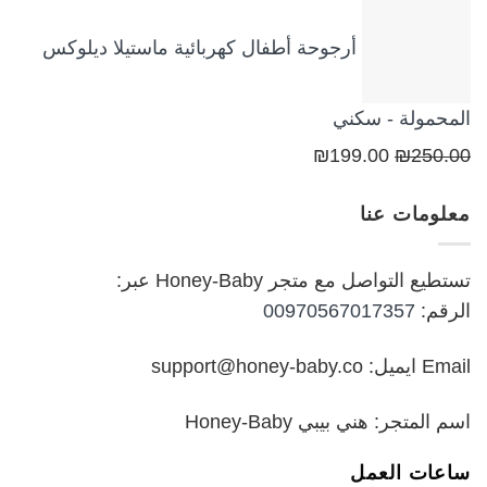
السعر:
من
أرجوحة أطفال كهربائية ماستيلا ديلوكس
خلال
المحمولة - سكني
السعر
السعر
₪
199.00
₪
250.00
الأصلي
الحالي
معلومات عنا
هو:
هو:
₪199.00.
₪250.00.
تستطيع التواصل مع متجر Honey-Baby عبر:
الرقم:
00970567017357
Email ايميل: support@honey-baby.co
اسم المتجر: هني بيبي Honey-Baby
ساعات العمل