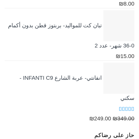
₪
8.00
تبان كت للمواليد- بربتوز قطن بدون أكمام
0-36 شهر- عدد 2
₪
15.00
انفانتي- عربة الشارع INFANTI C9 -
سكني
تم التقييم
السعر
السعر
₪
249.00
₪
349.00
5.00
من 5
الأصلي
الحالي
حاز على رضاكم
هو:
هو: