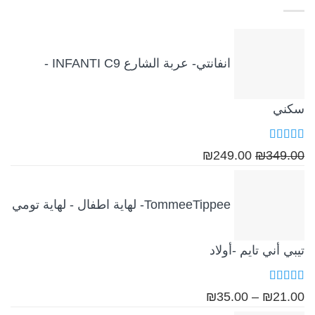
₪249.00.
₪349.00.
انفانتي- عربة الشارع INFANTI C9 -
سكني
تم التقييم
السعر
السعر
₪
249.00
₪
349.00
5.00
من 5
الأصلي
الحالي
هو:
هو:
TommeeTippee- لهاية اطفال - لهاية تومي
₪249.00.
₪349.00.
تيبي أني تايم -أولاد
تم التقييم
نطاق
₪
35.00
–
₪
21.00
5.00
من 5