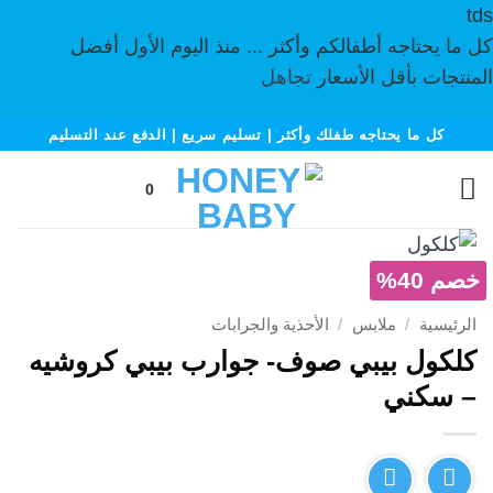
tds
كل ما يحتاجه أطفالكم وأكثر ... منذ اليوم الأول أفضل
المنتجات بأقل الأسعار
تجاهل
خطي
كل ما يحتاجه طفلك وأكثر | تسليم سريع | الدفع عند التسليم
لمحتوى
0
خصم 40%
الرئيسية
/
ملابس
/
الأحذية والجرابات
كلكول بيبي صوف- جوارب بيبي كروشيه
– سكني