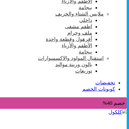
الأطقم والأزياء
بيجامة
ملابس الشتاء والخريف
داخلي
اطقم مشفى
ملف وحرام
أفرهول وقطعة واحدة
الأطقم والأزياء
بيجامة
استقبال المولود والاكسسوارات
بالون وزينة مواليد
توزيعات
تخفيضات
كوبونات الخصم
خصم 40%