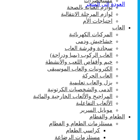
مستحضرات
العودة إلى المتجر
لوازم العناية بالصحة
لوازم المرحلة الانتقالية
احتياجات الأم
العاب
المركبات الكهربائية
خشاخيش ودمى
سجادة وفرشة العاب
العاب الركوب (بمبا ودراجة)
خيم وأقفاص اللعب والأنشطة
الكترونيات والعاب الموسيقى
العاب الحركة
بزل والعاب تعليمية
الدمى والشخصيات الكرتونية
المراجيح والألعاب الخارجية والمائية
الألعاب التفاعلية
موبايل السرير
الطعام والفطام
مستلزمات الطعام و الفطام
كراسي الطعام
مستلزمات الرضاعة