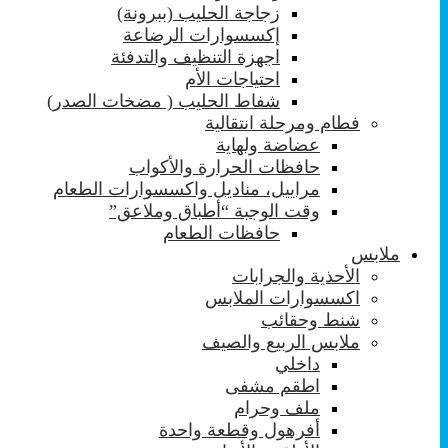
زجاجة الحليب (ببرونة)
إكسسوارات الرضاعة
اجهزة التنظيف والتدفئة
احتياجات الأم
شفاط الحليب ( مضخات الصدر)
فطام ومرحلة انتقالية
عضاضة ولهاية
حافظات الحرارة والأكواب
مراييل، مناديل واكسسوارات الطعام
وقت الوجبة “أطباق وملاعق”
حافظات الطعام
ملابس
الأحذية والجرابات
اكسسوارات الملابس
شنط وحقائب
ملابس الربيع والصيف
داخلي
اطقم مشفى
ملف وحرام
أفرهول وقطعة واحدة