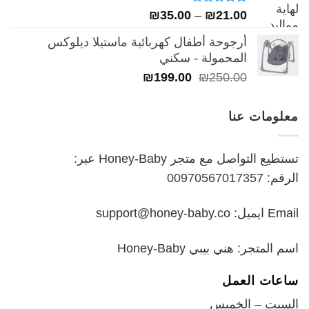
تم التقييم
نطاق
₪
35.00
–
₪
21.00
5.00
من 5
السعر:
أرجوحة أطفال كهربائية ماستيلا ديلوكس
من
المحمولة - سكني
السعر
السعر
₪
199.00
₪
250.00
خلال
الأصلي
الحالي
هو:
هو:
معلومات عنا
₪199.00.
₪250.00.
تستطيع التواصل مع متجر Honey-Baby عبر:
الرقم:
00970567017357
Email ايميل: support@honey-baby.co
اسم المتجر: هني بيبي Honey-Baby
ساعات العمل
السبت – الخميس