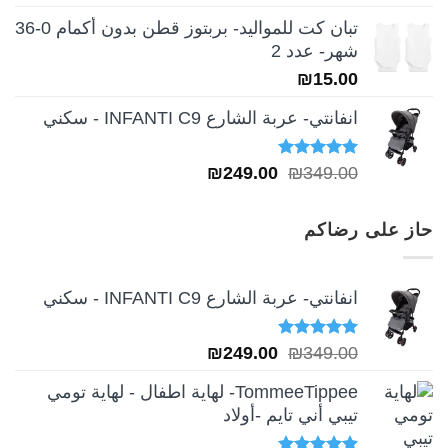
تبان كت للمواليد- بربتوز قطن بدون أكمام 0-36
شهر- عدد 2
₪
15.00
انفانتي- عربة الشارع INFANTI C9 - سكني
تم التقييم
السعر
السعر
₪
249.00
₪
349.00
5.00
من 5
الأصلي
الحالي
هو:
هو:
حاز على رضاكم
₪249.00.
₪349.00.
انفانتي- عربة الشارع INFANTI C9 - سكني
تم التقييم
السعر
السعر
₪
249.00
₪
349.00
5.00
من 5
الأصلي
الحالي
TommeeTippee- لهاية اطفال - لهاية تومي
هو:
هو:
تيبي أني تايم -أولاد
₪249.00.
₪349.00.