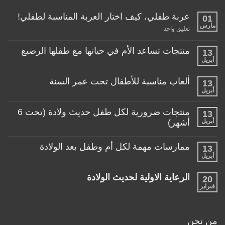
عربة طفلي، كيف اختار العربة المناسبة لطفلي!
01
مارس
على
تعليق واحد
عربة
طفلي،
كيف
منتجات تساعد الأم في حياتها مع طفلها الرضيع
13
اختار
أبريل
لا
العربة
توجد
المناسبة
تعليقات
لطفلي!
ألعاب مناسبة للأطفال تحت عمر السنة
13
على
منتجات
أبريل
لا
تساعد
توجد
الأم
تعليقات
منتجات ضرورية لكل طفل حديث ولادة (تحت 6
في
13
على
حياتها
ألعاب
أبريل
أشهر)
مع
مناسبة
طفلها
لا
للأطفال
الرضيع
توجد
تحت
ممارسات مهمة لكل أم وطفل بعد الولادة
13
تعليقات
عمر
على
أبريل
السنة
لا
منتجات
توجد
ضرورية
تعليقات
لكل
الرعاية الاولية لحديث الولادة
20
على
طفل
ممارسات
فبراير
لا
حديث
مهمة
توجد
ولادة
لكل
تعليقات
(تحت
أم
على
6
وطفل
الرعاية
أشهر)
من نحن
بعد
الاولية