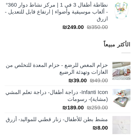
نطاطة أطفال 3 في 1 | مركز نشاط دوار 360°
- ألعاب موسيقية وأضواء | ارتفاع قابل للتعديل -
ازرق
السعر
السعر
₪
249.00
₪
350.00
الأصلي
الحالي
هو:
هو:
الأكثر مبيعاً
₪249.00.
₪350.00.
حزام المغص للرضع - حزام المعدة للتخلص من
الغازات وتهدئة الرضيع
السعر
السعر
₪
39.00
₪
49.00
الأصلي
الحالي
Infanti Icon- دراجة أطفال- دراجة تعلم المشي
هو:
هو:
(مشاية)- رسومات
₪39.00.
₪49.00.
السعر
السعر
₪
189.00
₪
259.00
الأصلي
الحالي
مشط بطن للأطفال- زنار قطني للمواليد- أزرق
هو:
هو:
₪
8.00
₪189.00.
₪259.00.