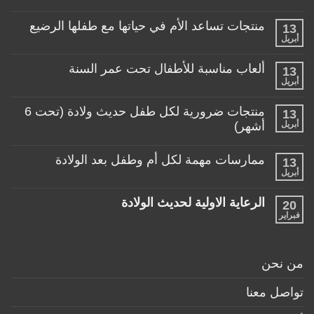
عربة
طفلي،
كيف
منتجات تساعد الأم في حياتها مع طفلها الرضيع
13
اختار
أبريل
لا
العربة
توجد
المناسبة
تعليقات
لطفلي!
ألعاب مناسبة للأطفال تحت عمر السنة
13
على
منتجات
أبريل
لا
تساعد
توجد
الأم
تعليقات
منتجات ضرورية لكل طفل حديث ولادة (تحت 6
في
13
على
حياتها
ألعاب
أبريل
أشهر)
مع
مناسبة
طفلها
لا
للأطفال
الرضيع
توجد
تحت
ممارسات مهمة لكل أم وطفل بعد الولادة
13
تعليقات
عمر
على
أبريل
السنة
لا
منتجات
توجد
ضرورية
تعليقات
لكل
الرعاية الاولية لحديث الولادة
20
على
طفل
ممارسات
فبراير
لا
حديث
مهمة
توجد
ولادة
لكل
تعليقات
(تحت
أم
على
6
وطفل
الرعاية
أشهر)
من نحن
بعد
الاولية
الولادة
لحديث
الولادة
تواصل معنا