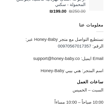
من
المحمولة - سكني
السعر
السعر
₪
199.00
₪
250.00
خلال
الأصلي
الحالي
هو:
هو:
معلومات عنا
₪199.00.
₪250.00.
تستطيع التواصل مع متجر Honey-Baby عبر:
الرقم:
00970567017357
Email ايميل: support@honey-baby.co
اسم المتجر: هني بيبي Honey-Baby
ساعات العمل
السبت – الخميس
10:00 صباحاً – 10:00 مساءاً