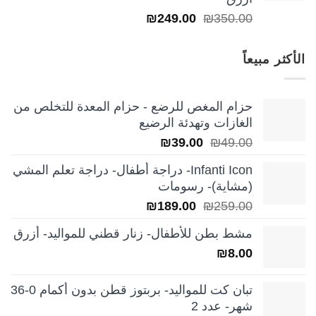
السعر
السعر
₪
249.00
₪
350.00
الأصلي
الحالي
هو:
هو:
الأكثر مبيعاً
₪249.00.
₪350.00.
حزام المغص للرضع - حزام المعدة للتخلص من
الغازات وتهدئة الرضيع
السعر
السعر
₪
39.00
₪
49.00
الأصلي
الحالي
Infanti Icon- دراجة أطفال- دراجة تعلم المشي
هو:
هو:
(مشاية)- رسومات
₪39.00.
₪49.00.
السعر
السعر
₪
189.00
₪
259.00
الأصلي
الحالي
مشط بطن للأطفال- زنار قطني للمواليد- أزرق
هو:
هو:
₪
8.00
₪189.00.
₪259.00.
تبان كت للمواليد- بربتوز قطن بدون أكمام 0-36
شهر- عدد 2