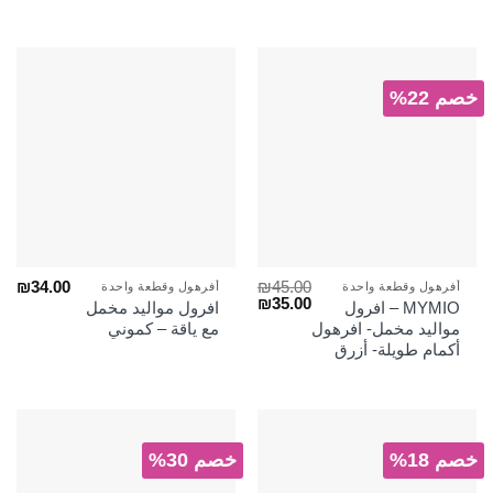
خصم 22%
₪
34.00
₪
45.00
أفرهول وقطعة واحدة
أفرهول وقطعة واحدة
السعر
السعر
₪
35.00
MYMIO – افرول
افرول مواليد مخمل
الأصلي
الحالي
مواليد مخمل- افرهول
مع ياقة – كموني
هو:
هو:
أكمام طويلة- أزرق
₪35.00.
₪45.00.
خصم 18%
خصم 30%