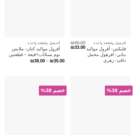
₪
40.00
أفرهول وقطعة واحدة
أفرهول وقطعة واحدة
السعر
السعر
₪
33.00
فليكس- أفرول مواليد
أفرول مواليد كتان- ملابس
الأصلي
الحالي
بناتي- افرهول مخمل
نوم بسحّاب+قبعة – قطعتين
هو:
هو:
دافئ- زهري
نطاق
₪33.00.
₪40.00.
₪
38.00
–
₪
35.00
السعر:
من
خلال
خصم 38%
خصم 38%