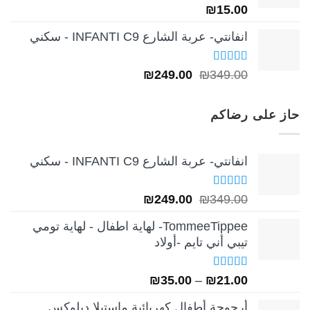
₪
15.00
انفانتي- عربة الشارع INFANTI C9 - سكني
تم التقييم
السعر
السعر
₪
249.00
₪
349.00
5.00
من 5
الأصلي
الحالي
هو:
هو:
حاز على رضاكم
₪249.00.
₪349.00.
انفانتي- عربة الشارع INFANTI C9 - سكني
تم التقييم
السعر
السعر
₪
249.00
₪
349.00
5.00
من 5
الأصلي
الحالي
TommeeTippee- لهاية اطفال - لهاية تومي
هو:
هو:
تيبي أني تايم -أولاد
₪249.00.
₪349.00.
تم التقييم
نطاق
₪
35.00
–
₪
21.00
5.00
من 5
السعر:
أرجوحة أطفال كهربائية ماستيلا ديلوكس