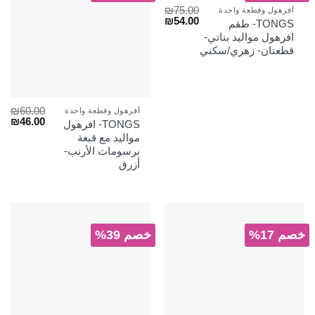
₪
75.00
أفرهول وقطعة واحدة
السعر
السعر
₪
54.00
TONGS- طقم
الأصلي
الحالي
افرهول مواليد بناتي-
هو:
هو:
قطعتان- زهري/سكني
₪54.00.
₪75.00.
₪
60.00
أفرهول وقطعة واحدة
السعر
الس
₪
46.00
TONGS- افرهول
الأصلي
الح
مواليد مع قبعة
هو:
هو:
برسومات الأرنب-
₪46.00.
₪60.00.
أزرق
خصم 17%
خصم 39%