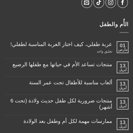
الأُم والطفل
عربة طفلي، كيف اختار العربة المناسبة لطفلي!
01
مارس
على
تعليق واحد
عربة
طفلي،
كيف
منتجات تساعد الأم في حياتها مع طفلها الرضيع
13
اختار
أبريل
لا
العربة
توجد
المناسبة
تعليقات
لطفلي!
ألعاب مناسبة للأطفال تحت عمر السنة
13
على
منتجات
أبريل
لا
تساعد
توجد
الأم
تعليقات
منتجات ضرورية لكل طفل حديث ولادة (تحت 6
في
13
على
حياتها
ألعاب
أبريل
أشهر)
مع
مناسبة
طفلها
لا
للأطفال
الرضيع
توجد
تحت
ممارسات مهمة لكل أم وطفل بعد الولادة
13
تعليقات
عمر
على
أبريل
السنة
لا
منتجات
توجد