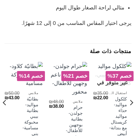
مثالي لراحة الصغار طوال اليوم
يرجى اختيار المقاس المناسب من 0 إلى 12 شهرًا.
منتجات ذات صلة
خصم 37%
خصم 21%
خصم 14%
غير متوفر في
المخزون
₪
50.00
₪
35.00
استقبال المولود والاكسسوارات
ملابس
السعر
السعر
السعر
الس
₪
43.00
₪
22.00
كلكول
بطانيّة
₪
48.00
الأصلي
الحالي
الأصلي
الح
ملابس
مواليد-
مواليد-
السعر
السعر
₪
38.00
هو:
هو:
هو:
هو:
حرام
لسعر
الأصلي
الحالي
حذاء
بطانية
₪43.00.
₪50.00.
₪22.00.
₪35.00.
جولدن-
لحالي
هو:
هو:
مواليد
بيبي
بطانية
و:
₪38.00.
₪48.00.
كريستال
محبوكة
₪29
بوجهين
مع بندانة-
مسامية-
للأطفال-
أبيض
بني