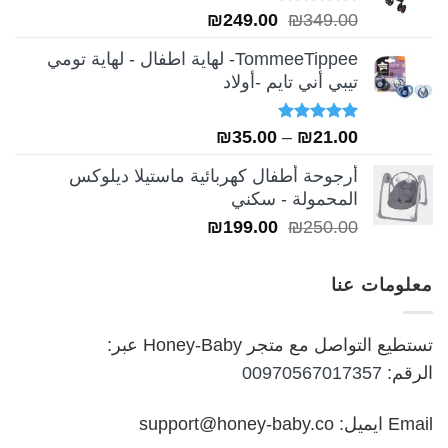
تم التقييم
السعر
السعر
₪
249.00
₪
349.00
5.00
من 5
الأصلي
الحالي
TommeeTippee- لهاية اطفال - لهاية تومي
هو:
هو:
تيبي أني تايم -أولاد
₪249.00.
₪349.00.
تم التقييم
نطاق
₪
35.00
–
₪
21.00
5.00
من 5
السعر:
أرجوحة أطفال كهربائية ماستيلا ديلوكس
من
المحمولة - سكني
السعر
السعر
₪
199.00
₪
250.00
خلال
الأصلي
الحالي
هو:
هو:
معلومات عنا
₪199.00.
₪250.00.
تستطيع التواصل مع متجر Honey-Baby عبر:
الرقم:
00970567017357
Email ايميل: support@honey-baby.co