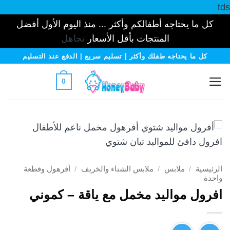
tds
كل ما يحتاجه أطفالكم وأكثر ... منذ اليوم الأول أفضل
المنتجات بأقل الأسعار
تجاهل
خطي
كل ما يحتاجه طفلك وأكثر | تسليم سريع | الدفع عند التسليم
لمحتوى
0
الرئيسية
/
ملابس
/
ملابس الشتاء والخريف
/
أفرهول وقطعة
واحدة
افرول مواليد مخمل مع ياقة – كموني