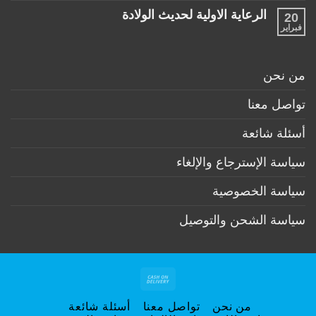
ضرورية
تعليقات
لكل
الرعاية الاولية لحديث الولادة
20
على
طفل
ممارسات
فبراير
لا
حديث
مهمة
توجد
ولادة
لكل
تعليقات
(تحت
أم
على
6
وطفل
الرعاية
أشهر)
من نحن
بعد
الاولية
الولادة
لحديث
الولادة
تواصل معنا
أسئلة شائعة
سياسة الإسترجاع والإلغاء
سياسة الخصوصية
سياسة الشحن والتوصيل
Cash
On
من نحن
تواصل معنا
أسئلة شائعة
Delivery