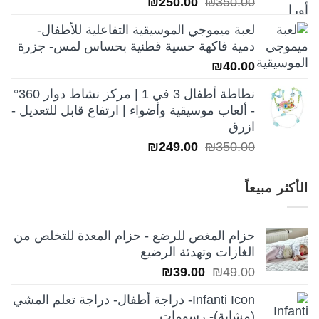
السعر
السعر
₪
250.00
₪
350.00
الأصلي
الحالي
لعبة ميموجي الموسيقية التفاعلية للأطفال-
هو:
هو:
دمية فاكهة حسية قطنية بحساس لمس- جزرة
₪250.00.
₪350.00.
₪
40.00
نطاطة أطفال 3 في 1 | مركز نشاط دوار 360°
- ألعاب موسيقية وأضواء | ارتفاع قابل للتعديل -
ازرق
السعر
السعر
₪
249.00
₪
350.00
الأصلي
الحالي
هو:
هو:
الأكثر مبيعاً
₪249.00.
₪350.00.
حزام المغص للرضع - حزام المعدة للتخلص من
الغازات وتهدئة الرضيع
السعر
السعر
₪
39.00
₪
49.00
الأصلي
الحالي
Infanti Icon- دراجة أطفال- دراجة تعلم المشي
هو:
هو:
(مشاية)- رسومات