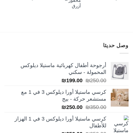
محفور –
أزرق
وصل حديثا
أرجوحة أطفال كهربائية ماستيلا ديلوكس
المحمولة - سكني
السعر
السعر
₪
199.00
₪
250.00
الأصلي
الحالي
كرسي ماستيلا أورا ديلوكس 3 في 1 مع
هو:
هو:
مستشعر حركة - بيج
₪199.00.
₪250.00.
السعر
السعر
₪
250.00
₪
350.00
الأصلي
الحالي
كرسي ماستيلا أورا ديلوكس 3 في 1 الهزاز
هو:
هو:
للأطفال
₪250.00.
₪350.00.