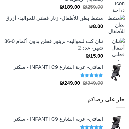
₪39.00.
₪49.00.
السعر
السعر
₪
189.00
₪
259.00
الأصلي
الحالي
مشط بطن للأطفال- زنار قطني للمواليد- أزرق
هو:
هو:
₪
8.00
₪189.00.
₪259.00.
تبان كت للمواليد- بربتوز قطن بدون أكمام 0-36
شهر- عدد 2
₪
15.00
انفانتي- عربة الشارع INFANTI C9 - سكني
تم التقييم
السعر
السعر
₪
249.00
₪
349.00
5.00
من 5
الأصلي
الحالي
هو:
هو:
حاز على رضاكم
₪249.00.
₪349.00.
انفانتي- عربة الشارع INFANTI C9 - سكني