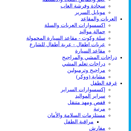
سجادة وفرشة العاب
موبايل السرير
العربات والمقاعد
اكسسوارات العربات والسلة
حمالة مواليد
سلة وكوت - مقاعد السيارة المحمولة
عربات اطفال - عربة أطفال للشارع
مقاعد السيارة
دراجات المشي والمراجيح
دراجات تعلم المشي
مراجيح وترمبولين
مشاية (ووكر)
غرفة الطفل
إكسسوارات السراير
سراير المواليد
قفص ومهد متنقل
مرتبة
مستلزمات السلامة والأمان
مراقبة الطفل
مفارش