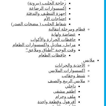
زجاجة الحليب (ببرونة)
إكسسوارات الرضاعة
اجهزة التنظيف والتدفئة
احتياجات الأم
شفاط الحليب ( مضخات الصدر)
فطام ومرحلة انتقالية
عضاضة ولهاية
حافظات الحرارة والأكواب
مراييل، مناديل واكسسوارات الطعام
وقت الوجبة “أطباق وملاعق”
حافظات الطعام
ملابس
الأحذية والجرابات
اكسسوارات الملابس
شنط وحقائب
ملابس الربيع والصيف
داخلي
اطقم مشفى
ملف وحرام
أفرهول وقطعة واحدة