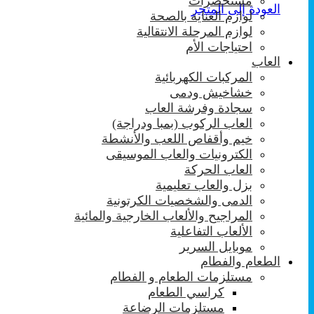
مستحضرات
العودة إلى المتجر
لوازم العناية بالصحة
لوازم المرحلة الانتقالية
احتياجات الأم
العاب
المركبات الكهربائية
خشاخيش ودمى
سجادة وفرشة العاب
العاب الركوب (بمبا ودراجة)
خيم وأقفاص اللعب والأنشطة
الكترونيات والعاب الموسيقى
العاب الحركة
بزل والعاب تعليمية
الدمى والشخصيات الكرتونية
المراجيح والألعاب الخارجية والمائية
الألعاب التفاعلية
موبايل السرير
الطعام والفطام
مستلزمات الطعام و الفطام
كراسي الطعام
مستلزمات الرضاعة