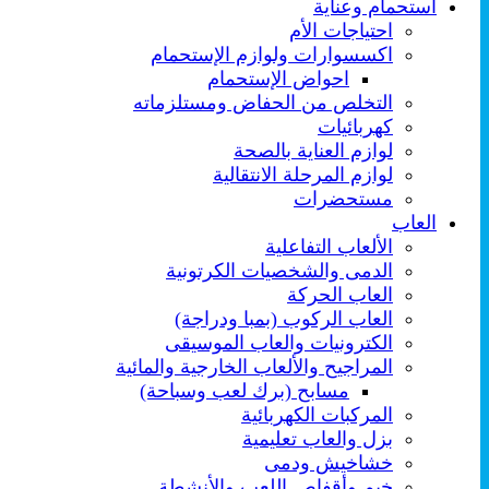
استحمام وعناية
احتياجات الأم
اكسسوارات ولوازم الإستحمام
احواض الإستحمام
التخلص من الحفاض ومستلزماته
كهربائيات
لوازم العناية بالصحة
لوازم المرحلة الانتقالية
مستحضرات
العاب
الألعاب التفاعلية
الدمى والشخصيات الكرتونية
العاب الحركة
العاب الركوب (بمبا ودراجة)
الكترونيات والعاب الموسيقى
المراجيح والألعاب الخارجية والمائية
مسابح (برك لعب وسباحة)
المركبات الكهربائية
بزل والعاب تعليمية
خشاخيش ودمى
خيم وأقفاص اللعب والأنشطة