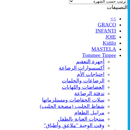
حسب
التصنيفات
الشهرة
>>
GRACO
INFANTI
JOIE
Kidilo
MASTELA
Tommee Tippee
أجهزة التعقيم
أكسسوارات الرضاعة
احتياجات الأم
الرضاعات والحلمات
العضاضات واللهايات
تدفئة الرضاعة
سلات الحفاضات ومستلزماتها
شفاط الحليب (مضخة الحليب)
مراييل الطعام
منتجات العناية بالطفل
وقت الوجبة "ملاعق وأطباق"