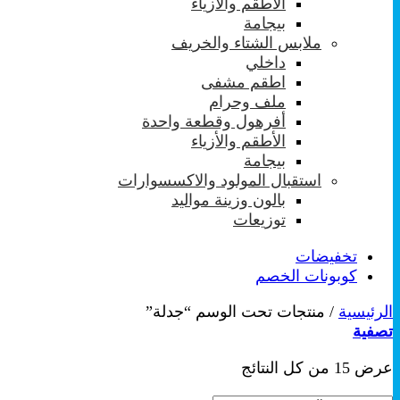
الأطقم والأزياء
بيجامة
ملابس الشتاء والخريف
داخلي
اطقم مشفى
ملف وحرام
أفرهول وقطعة واحدة
الأطقم والأزياء
بيجامة
استقبال المولود والاكسسوارات
بالون وزينة مواليد
توزيعات
تخفيضات
كوبونات الخصم
الرئيسية
/
منتجات تحت الوسم “جدلة”
تصفية
تم
عرض ⁦15⁩ من كل النتائج
الفرز