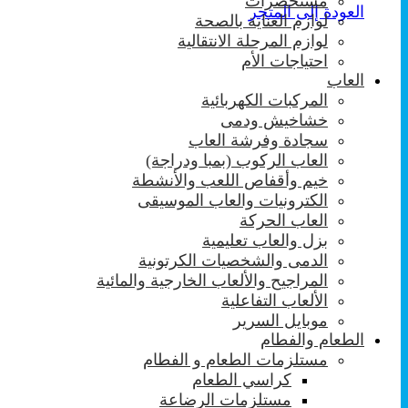
مستحضرات
العودة إلى المتجر
لوازم العناية بالصحة
لوازم المرحلة الانتقالية
احتياجات الأم
العاب
المركبات الكهربائية
خشاخيش ودمى
سجادة وفرشة العاب
العاب الركوب (بمبا ودراجة)
خيم وأقفاص اللعب والأنشطة
الكترونيات والعاب الموسيقى
العاب الحركة
بزل والعاب تعليمية
الدمى والشخصيات الكرتونية
المراجيح والألعاب الخارجية والمائية
الألعاب التفاعلية
موبايل السرير
الطعام والفطام
مستلزمات الطعام و الفطام
كراسي الطعام
مستلزمات الرضاعة