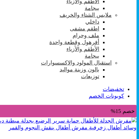
الأطقم والأزياء
بيجامة
ملابس الشتاء والخريف
داخلي
اطقم مشفى
ملف وحرام
أفرهول وقطعة واحدة
الأطقم والأزياء
بيجامة
استقبال المولود والاكسسوارات
بالون وزينة مواليد
توزيعات
تخفيضات
كوبونات الخصم
خصم 15%