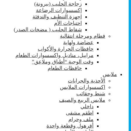
زجاجة الحليب (ببرونة)
إكسسوارات الرضاعة
اجهزة التنظيف والتدفئة
احتياجات الأم
شفاط الحليب ( مضخات الصدر)
فطام ومرحلة انتقالية
عضاضة ولهاية
حافظات الحرارة والأكواب
مراييل، مناديل واكسسوارات الطعام
وقت الوجبة “أطباق وملاعق”
حافظات الطعام
ملابس
الأحذية والجرابات
اكسسوارات الملابس
شنط وحقائب
ملابس الربيع والصيف
داخلي
اطقم مشفى
ملف وحرام
أفرهول وقطعة واحدة