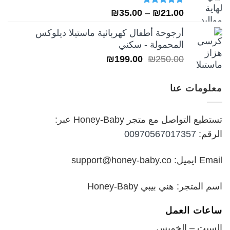
تم التقييم
نطاق
₪
35.00
–
₪
21.00
5.00
من 5
السعر:
أرجوحة أطفال كهربائية ماستيلا ديلوكس
من
المحمولة - سكني
السعر
السعر
₪
199.00
₪
250.00
خلال
الأصلي
الحالي
هو:
هو:
معلومات عنا
₪199.00.
₪250.00.
تستطيع التواصل مع متجر Honey-Baby عبر:
الرقم:
00970567017357
Email ايميل: support@honey-baby.co
اسم المتجر: هني بيبي Honey-Baby
ساعات العمل
السبت – الخميس