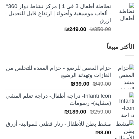
نطاطة أطفال 3 في 1 | مركز نشاط دوار 360°
- ألعاب موسيقية وأضواء | ارتفاع قابل للتعديل -
ازرق
السعر
السعر
₪
249.00
₪
350.00
الأصلي
الحالي
هو:
هو:
الأكثر مبيعاً
₪249.00.
₪350.00.
حزام المغص للرضع - حزام المعدة للتخلص من
الغازات وتهدئة الرضيع
السعر
السعر
₪
39.00
₪
49.00
الأصلي
الحالي
Infanti Icon- دراجة أطفال- دراجة تعلم المشي
هو:
هو:
(مشاية)- رسومات
₪39.00.
₪49.00.
السعر
السعر
₪
189.00
₪
259.00
الأصلي
الحالي
مشط بطن للأطفال- زنار قطني للمواليد- أزرق
هو:
هو:
₪
8.00
₪189.00.
₪259.00.