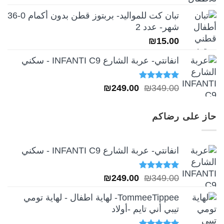
تبان كت للمواليد- بربتوز قطن بدون أكمام 0-36
شهر- عدد 2
₪
15.00
انفانتي- عربة الشارع INFANTI C9 - سكني
تم التقييم
السعر
السعر
₪
249.00
₪
349.00
5.00
من 5
الأصلي
الحالي
هو:
هو:
حاز على رضاكم
₪249.00.
₪349.00.
انفانتي- عربة الشارع INFANTI C9 - سكني
تم التقييم
السعر
السعر
₪
249.00
₪
349.00
5.00
من 5
الأصلي
الحالي
TommeeTippee- لهاية اطفال - لهاية تومي
هو:
هو:
تيبي أني تايم -أولاد
₪249.00.
₪349.00.