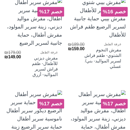
خصم 16%
خصم 17%
₪
189.00
غرفة الطفل
السعر
السعر
₪
159.00
مفرش النجوم
₪
179.00
الأصلي
الحالي
غرفة الطفل
الشتوي- طقم فراش
السعر
الس
₪
149.00
هو:
هو:
مفرش ديزني
الأصلي
الح
لسرير المواليد- بني/
₪159.00.
₪189.00.
للأطفال- طقم
هو:
هو:
عسلي
فراش لسرير
₪149.00.
₪179.00.
المواليد- أزرق
خصم 17%
خصم 17%