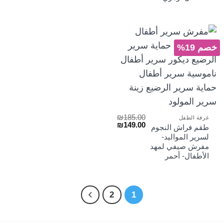
خصم 19%
₪
185.00
غرفة الطفل
السعر
السعر
₪
149.00
طقم فراش النجوم
الأصلي
الحالي
لسرير المواليد-
هو:
هو:
مفرش صيفي لمهد
₪149.00.
₪185.00.
الأطفال- أحمر
2
1