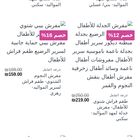
المواليد- بني/ عسلي
المواليد- سكني
خصم 12%
خصم 16%
₪
189.00
غرفة الطفل
السعر
الس
₪
159.00
مفرش النجوم
الأصلي
الح
الشتوي- طقم فراش
هو:
هو:
لسرير المواليد-
₪159.00.
₪189.00.
زهري
₪
250.00
غرفة الطفل
السعر
السعر
₪
219.00
طقم فراش شتوي
الأصلي
الحالي
للأطفال- مفرش
هو:
هو:
جدلة لمهد المواليد-
₪219.00.
₪250.00.
سكني