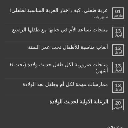
عربة طفلي، كيف اختار العربة المناسبة لطفلي!
01
مارس
على
تعليق واحد
عربة
طفلي،
كيف
منتجات تساعد الأم في حياتها مع طفلها الرضيع
13
اختار
أبريل
لا
العربة
توجد
المناسبة
تعليقات
لطفلي!
ألعاب مناسبة للأطفال تحت عمر السنة
13
على
منتجات
أبريل
لا
تساعد
توجد
الأم
تعليقات
منتجات ضرورية لكل طفل حديث ولادة (تحت 6
في
13
على
حياتها
ألعاب
أبريل
أشهر)
مع
مناسبة
طفلها
لا
للأطفال
الرضيع
توجد
تحت
ممارسات مهمة لكل أم وطفل بعد الولادة
13
تعليقات
عمر
على
أبريل
السنة
لا
منتجات
توجد
ضرورية
تعليقات
لكل
الرعاية الاولية لحديث الولادة
20
على
طفل
ممارسات
فبراير
لا
حديث
مهمة
توجد
ولادة
لكل
تعليقات
(تحت
أم
على
6
وطفل
الرعاية
أشهر)
من نحن
بعد