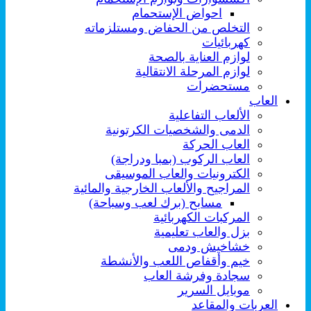
احواض الإستحمام
التخلص من الحفاض ومستلزماته
كهربائيات
لوازم العناية بالصحة
لوازم المرحلة الانتقالية
مستحضرات
العاب
الألعاب التفاعلية
الدمى والشخصيات الكرتونية
العاب الحركة
العاب الركوب (بمبا ودراجة)
الكترونيات والعاب الموسيقى
المراجيح والألعاب الخارجية والمائية
مسابح (برك لعب وسباحة)
المركبات الكهربائية
بزل والعاب تعليمية
خشاخيش ودمى
خيم وأقفاص اللعب والأنشطة
سجادة وفرشة العاب
موبايل السرير
العربات والمقاعد