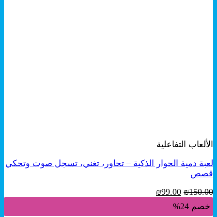
+
معاينة سريعة
الألعاب التفاعلية
لعبة دمية الحوار الذكية – تحاور، تغني، تسجل صوت وتحكي
قصص
السعر
السعر
₪
99.00
₪
150.00
الأصلي
الحالي
خصم 24%
هو:
هو: