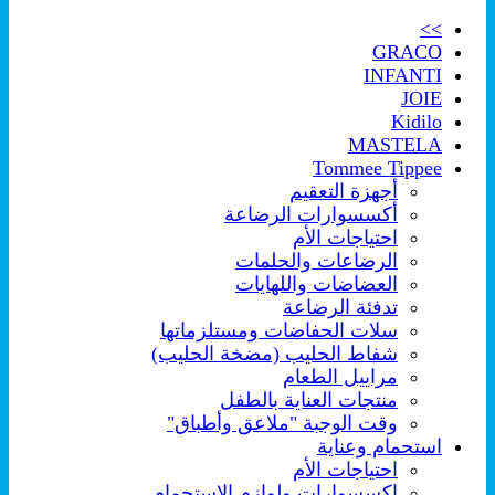
>>
GRACO
INFANTI
JOIE
Kidilo
MASTELA
Tommee Tippee
أجهزة التعقيم
أكسسوارات الرضاعة
احتياجات الأم
الرضاعات والحلمات
العضاضات واللهايات
تدفئة الرضاعة
سلات الحفاضات ومستلزماتها
شفاط الحليب (مضخة الحليب)
مراييل الطعام
منتجات العناية بالطفل
وقت الوجبة "ملاعق وأطباق"
استحمام وعناية
احتياجات الأم
اكسسوارات ولوازم الإستحمام