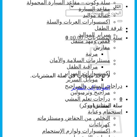
سلة وكوت – مقاعد السيارة المحمولة
مقاعد السيارة
البحث
حمالة مواليد
عن:
اكسسوارات العربات والسلة
غرفة الطفل
سراير المواليد
سلة المشتريات /
0.00
₪
0
قفص ومهد متنقل
مفارش
مرتبة
مستلزمات السلامة والأمان
مراقبة الطفل
إكسسوارات السراير
لا توجد منتجات في سلة المشتريات.
موبايل السرير
دراجات المشي والمراجيح
العودة إلى المتجر
مراجيح وترمبولين
دراجات تعلم المشي
0
مشاية (ووكر)
سلة المشتريات
استحمام وعناية
التخلص من الحفاض ومستلزماته
كهربائيات
اكسسوارات ولوازم الإستحمام