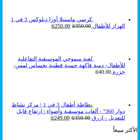
₪250.00.
₪350.00.
كرسي ماستيلا أورا ديلوكس 3 في 1
السعر
السعر
الهزاز للأطفال
350.00
₪
250.00
₪
الأصلي
الحالي
هو:
هو:
₪250.00.
₪350.00.
لعبة ميموجي الموسيقية التفاعلية
للأطفال- دمية فاكهة حسية قطنية بحساس لمس-
جزرة
40.00
₪
نطاطة أطفال 3 في 1 | مركز نشاط
دوار 360° - ألعاب موسيقية وأضواء | ارتفاع قابل
السعر
السعر
للتعديل - ازرق
350.00
₪
249.00
₪
الأصلي
الحالي
الأكثر مبيعاً
هو:
هو:
₪249.00.
₪350.00.