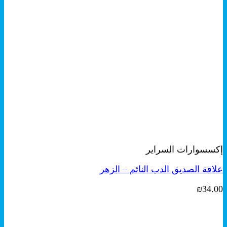
+
معاينة سريعة
إكسسوارات السراير
علاقة الصديق الدب النائم – الزهر
₪
34.00