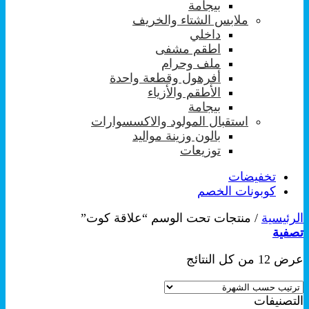
بيجامة
ملابس الشتاء والخريف
داخلي
اطقم مشفى
ملف وحرام
أفرهول وقطعة واحدة
الأطقم والأزياء
بيجامة
استقبال المولود والاكسسوارات
بالون وزينة مواليد
توزيعات
تخفيضات
كوبونات الخصم
الرئيسية
/
منتجات تحت الوسم “علاقة كوت”
تصفية
تم
عرض ⁦12⁩ من كل النتائج
الفرز
حسب
التصنيفات
الشهرة