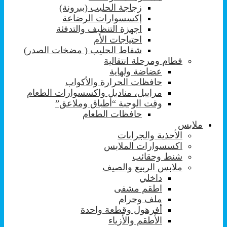
زجاجة الحليب (ببرونة)
إكسسوارات الرضاعة
اجهزة التنظيف والتدفئة
احتياجات الأم
شفاط الحليب ( مضخات الصدر)
فطام ومرحلة انتقالية
عضاضة ولهاية
حافظات الحرارة والأكواب
مراييل، مناديل واكسسوارات الطعام
وقت الوجبة “أطباق وملاعق”
حافظات الطعام
ملابس
الأحذية والجرابات
اكسسوارات الملابس
شنط وحقائب
ملابس الربيع والصيف
داخلي
اطقم مشفى
ملف وحرام
أفرهول وقطعة واحدة
الأطقم والأزياء