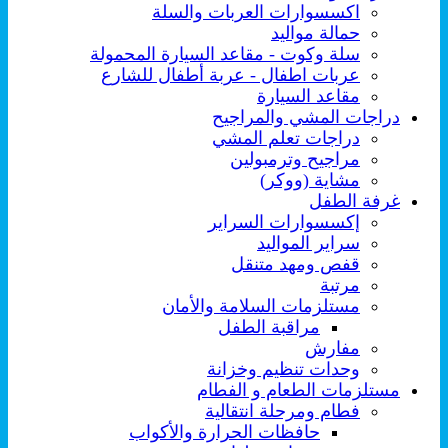
اكسسوارات العربات والسلة
حمالة مواليد
سلة وكوت - مقاعد السيارة المحمولة
عربات اطفال - عربة أطفال للشارع
مقاعد السيارة
دراجات المشي والمراجيح
دراجات تعلم المشي
مراجيح وترمبولين
مشاية (ووكر)
غرفة الطفل
إكسسوارات السراير
سراير المواليد
قفص ومهد متنقل
مرتبة
مستلزمات السلامة والأمان
مراقبة الطفل
مفارش
وحدات تنظيم وخزانة
مستلزمات الطعام و الفطام
فطام ومرحلة انتقالية
حافظات الحرارة والأكواب