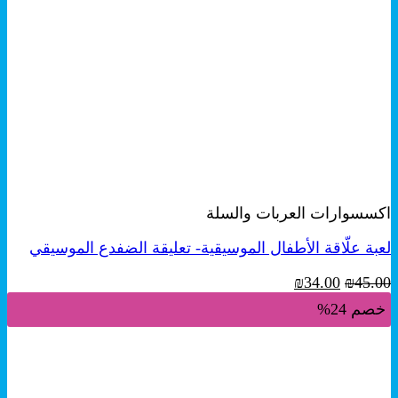
+
معاينة سريعة
اكسسوارات العربات والسلة
لعبة علّاقة الأطفال الموسيقية- تعليقة الضفدع الموسيقي
السعر
السعر
₪
34.00
₪
45.00
الأصلي
الحالي
خصم 24%
هو:
هو:
₪34.00.
₪45.00.