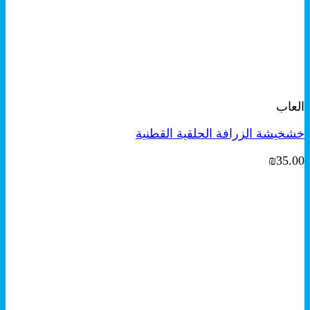
+
معاينة سريعة
العاب
خشخيشة الزرافة الحلقية القطنية
₪
35.00