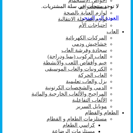
احواض الإستحمام
لا توجد منتجات في سلة المشتريات.
مستحضرات
لوازم العناية بالصحة
العودة إلى المتجر
لوازم المرحلة الانتقالية
احتياجات الأم
العاب
المركبات الكهربائية
خشاخيش ودمى
سجادة وفرشة العاب
العاب الركوب (بمبا ودراجة)
خيم وأقفاص اللعب والأنشطة
الكترونيات والعاب الموسيقى
العاب الحركة
بزل والعاب تعليمية
الدمى والشخصيات الكرتونية
المراجيح والألعاب الخارجية والمائية
الألعاب التفاعلية
موبايل السرير
الطعام والفطام
مستلزمات الطعام و الفطام
كراسي الطعام
مستلزمات الرضاعة