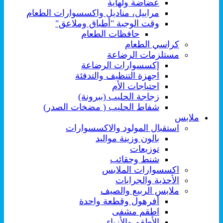
عضاضة ولهاية
مراييل، مناديل واكسسوارات الطعام
وقت الوجبة "أطباق وملاعق"
حافظات الطعام
كراسي الطعام
مستلزمات الرضاعة
إكسسوارات الرضاعة
اجهزة التنظيف والتدفئة
احتياجات الأم
زجاجة الحليب (ببرونة)
شفاط الحليب ( مضخات الصدر)
ملابس
استقبال المولود والاكسسوارات
بالون وزينة مواليد
توزيعات
شنط وحقائب
اكسسوارات الملابس
الأحذية والجرابات
ملابس الربيع والصيف
أفرهول وقطعة واحدة
اطقم مشفى
الأطقم والأزياء