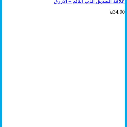
علاقة الصديق الدب النائم – الأزرق
₪
34.00