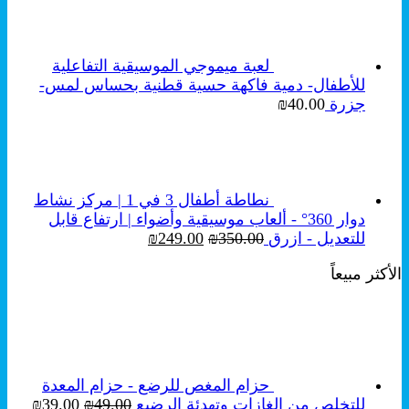
هو:
هو:
₪250.00.
₪350.00.
لعبة ميموجي الموسيقية التفاعلية
للأطفال- دمية فاكهة حسية قطنية بحساس لمس-
جزرة
40.00
₪
نطاطة أطفال 3 في 1 | مركز نشاط
دوار 360° - ألعاب موسيقية وأضواء | ارتفاع قابل
السعر
السعر
للتعديل - ازرق
350.00
₪
249.00
₪
الأصلي
الحالي
الأكثر مبيعاً
هو:
هو:
₪249.00.
₪350.00.
حزام المغص للرضع - حزام المعدة
السعر
السع
للتخلص من الغازات وتهدئة الرضيع
49.00
₪
39.00
₪