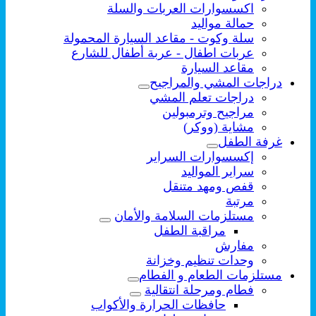
اكسسوارات العربات والسلة
حمالة مواليد
سلة وكوت - مقاعد السيارة المحمولة
عربات اطفال - عربة أطفال للشارع
مقاعد السيارة
دراجات المشي والمراجيح
دراجات تعلم المشي
مراجيح وترمبولين
مشاية (ووكر)
غرفة الطفل
إكسسوارات السراير
سراير المواليد
قفص ومهد متنقل
مرتبة
مستلزمات السلامة والأمان
مراقبة الطفل
مفارش
وحدات تنظيم وخزانة
مستلزمات الطعام و الفطام
فطام ومرحلة انتقالية
حافظات الحرارة والأكواب