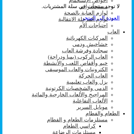
احواض الإستحمام
لا توجد منتجات في سلة المشتريات.
مستحضرات
لوازم العناية بالصحة
العودة إلى المتجر
لوازم المرحلة الانتقالية
احتياجات الأم
العاب
المركبات الكهربائية
خشاخيش ودمى
سجادة وفرشة العاب
العاب الركوب (بمبا ودراجة)
خيم وأقفاص اللعب والأنشطة
الكترونيات والعاب الموسيقى
العاب الحركة
بزل والعاب تعليمية
الدمى والشخصيات الكرتونية
المراجيح والألعاب الخارجية والمائية
الألعاب التفاعلية
موبايل السرير
الطعام والفطام
مستلزمات الطعام و الفطام
كراسي الطعام
مستلزمات الرضاعة