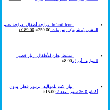
الأصلي
الحال
هو:
هو:
₪39.00.
₪49.00.
Infanti Icon- دراجة أطفال- دراجة تعلم
السعر
السعر
المشي (مشاية)- رسومات
259.00
₪
189.00
₪
الأصلي
الحالي
هو:
هو:
₪189.00.
₪259.00.
مشط بطن للأطفال- زنار قطني
للمواليد- أزرق
8.00
₪
تبان كت للمواليد- بربتوز قطن بدون
أكمام 0-36 شهر- عدد 2
15.00
₪