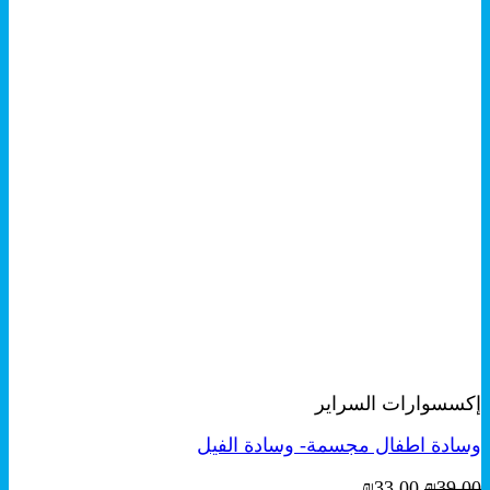
+
معاينة سريعة
إكسسوارات السراير
وسادة اطفال مجسمة- وسادة الفيل
السعر
السعر
₪
33.00
₪
39.00