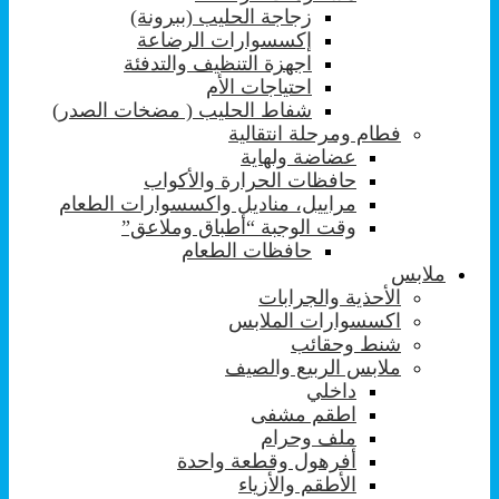
زجاجة الحليب (ببرونة)
إكسسوارات الرضاعة
اجهزة التنظيف والتدفئة
احتياجات الأم
شفاط الحليب ( مضخات الصدر)
فطام ومرحلة انتقالية
عضاضة ولهاية
حافظات الحرارة والأكواب
مراييل، مناديل واكسسوارات الطعام
وقت الوجبة “أطباق وملاعق”
حافظات الطعام
ملابس
الأحذية والجرابات
اكسسوارات الملابس
شنط وحقائب
ملابس الربيع والصيف
داخلي
اطقم مشفى
ملف وحرام
أفرهول وقطعة واحدة
الأطقم والأزياء