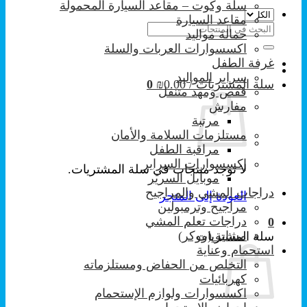
سلة وكوت – مقاعد السيارة المحمولة
مقاعد السيارة
البحث
حمالة مواليد
عن:
اكسسوارات العربات والسلة
غرفة الطفل
سراير المواليد
سلة المشتريات /
0.00
₪
0
قفص ومهد متنقل
مفارش
مرتبة
مستلزمات السلامة والأمان
مراقبة الطفل
إكسسوارات السراير
لا توجد منتجات في سلة المشتريات.
موبايل السرير
دراجات المشي والمراجيح
العودة إلى المتجر
مراجيح وترمبولين
دراجات تعلم المشي
0
مشاية (ووكر)
سلة المشتريات
استحمام وعناية
التخلص من الحفاض ومستلزماته
كهربائيات
اكسسوارات ولوازم الإستحمام