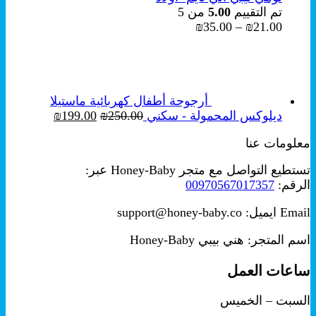
تم التقييم
5.00
من 5
نطاق
₪
35.00
–
₪
21.00
السعر:
من
خلال
أرجوحة أطفال كهربائية ماستيلا
السعر
السعر
ديلوكس المحمولة - سكني
250.00
₪
199.00
₪
الأصلي
الحالي
معلومات عنا
هو:
هو:
₪199.00.
₪250.00.
تستطيع التواصل مع متجر Honey-Baby عبر:
الرقم:
00970567017357
Email ايميل: support@honey-baby.co
اسم المتجر: هني بيبي Honey-Baby
ساعات العمل
السبت – الخميس