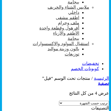
بيجامة
ملابس الشتاء والخريف
داخلي
اطقم مشفى
ملف وحرام
أفرهول وقطعة واحدة
الأطقم والأزياء
بيجامة
استقبال المولود والاكسسوارات
بالون وزينة مواليد
توزيعات
تخفيضات
كوبونات الخصم
الرئيسية
/
منتجات تحت الوسم “فيل”
تصفية
تم
عرض ⁦4⁩ من كل النتائج
الفرز
حسب
التصنيفات
الشهرة