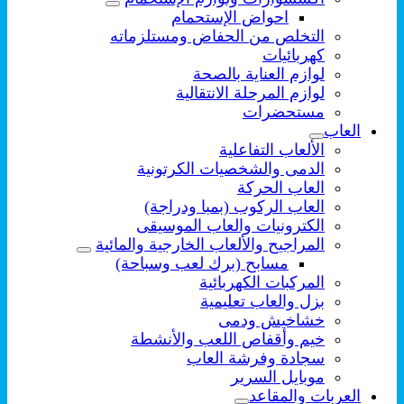
احواض الإستحمام
التخلص من الحفاض ومستلزماته
كهربائيات
لوازم العناية بالصحة
لوازم المرحلة الانتقالية
مستحضرات
العاب
الألعاب التفاعلية
الدمى والشخصيات الكرتونية
العاب الحركة
العاب الركوب (بمبا ودراجة)
الكترونيات والعاب الموسيقى
المراجيح والألعاب الخارجية والمائية
مسابح (برك لعب وسباحة)
المركبات الكهربائية
بزل والعاب تعليمية
خشاخيش ودمى
خيم وأقفاص اللعب والأنشطة
سجادة وفرشة العاب
موبايل السرير
العربات والمقاعد