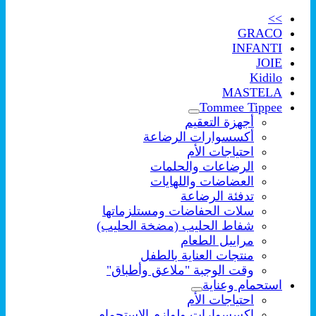
>>
GRACO
INFANTI
JOIE
Kidilo
MASTELA
Tommee Tippee
أجهزة التعقيم
أكسسوارات الرضاعة
احتياجات الأم
الرضاعات والحلمات
العضاضات واللهايات
تدفئة الرضاعة
سلات الحفاضات ومستلزماتها
شفاط الحليب (مضخة الحليب)
مراييل الطعام
منتجات العناية بالطفل
وقت الوجبة "ملاعق وأطباق"
استحمام وعناية
احتياجات الأم
اكسسوارات ولوازم الإستحمام