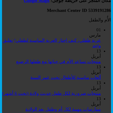
مكان المتجر على خريطة جوجل:
Google Maps
Merchant Center ID 5339191286
الأُم والطفل
01
مارس
عربة طفلي، كيف اختار العربة المناسبة لطفلي!
تعليق
على
واحد
عربة
13
طفلي،
أبريل
كيف
لا
منتجات تساعد الأم في حياتها مع طفلها الرضيع
اختار
توجد
13
العربة
تعليقات
أبريل
على
المناسبة
لا
ألعاب مناسبة للأطفال تحت عمر السنة
منتجات
لطفلي!
توجد
13
تساعد
تعليقات
أبريل
على
الأم
لا
منتجات ضرورية لكل طفل حديث ولادة (تحت 6 أشهر)
ألعاب
في
تو
13
مناسبة
حياتها
تع
أبريل
للأطفال
مع
عل
لا
ممارسات مهمة لكل أم وطفل بعد الولادة