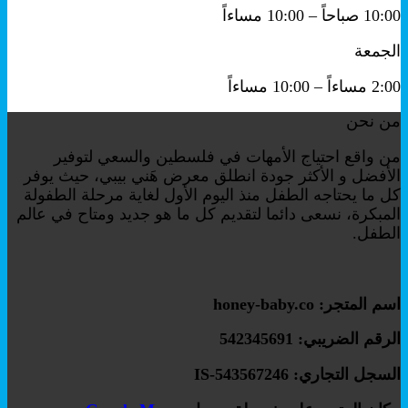
10:00 صباحاً – 10:00 مساءاً
الجمعة
2:00 مساءاً – 10:00 مساءاً
من نحن
من واقع احتياج الأمهات في فلسطين والسعي لتوفير
الأفضل و الأكثر جودة انطلق معرض هَني بيبي، حيث يوفر
كل ما يحتاجه الطفل منذ اليوم الأول لغاية مرحلة الطفولة
المبكرة، نسعى دائما لتقديم كل ما هو جديد ومتاح في عالم
الطفل.
اسم المتجر: honey-baby.co
الرقم الضريبي: 542345691
السجل التجاري: IS-543567246