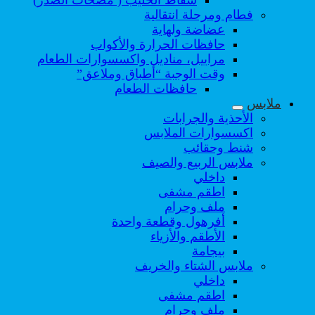
شفاط الحليب ( مضخات الصدر)
فطام ومرحلة انتقالية
عضاضة ولهاية
حافظات الحرارة والأكواب
مراييل، مناديل واكسسوارات الطعام
وقت الوجبة “أطباق وملاعق”
حافظات الطعام
ملابس
الأحذية والجرابات
اكسسوارات الملابس
شنط وحقائب
ملابس الربيع والصيف
داخلي
اطقم مشفى
ملف وحرام
أفرهول وقطعة واحدة
الأطقم والأزياء
بيجامة
ملابس الشتاء والخريف
داخلي
اطقم مشفى
ملف وحرام