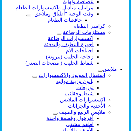
عضاضة ولهاية
مراييل، مناديل واكسسوارات الطعام
وقت الوجبة "أطباق وملاعق"
حافظات الطعام
كراسي الطعام
مستلزمات الرضاعة
إكسسوارات الرضاعة
اجهزة التنظيف والتدفئة
احتياجات الأم
زجاجة الحليب (ببرونة)
شفاط الحليب ( مضخات الصدر)
ملابس
استقبال المولود والاكسسوارات
بالون وزينة مواليد
توزيعات
شنط وحقائب
اكسسوارات الملابس
الأحذية والجرابات
ملابس الربيع والصيف
أفرهول وقطعة واحدة
اطقم مشفى
الأطقم والأزياء