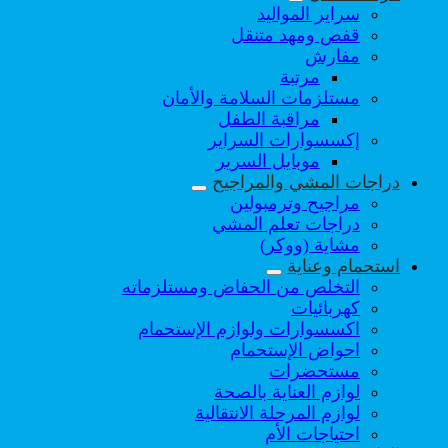
سراير المواليد
قفص ومهد متنقل
مفارش
مرتبة
مستلزمات السلامة والأمان
مراقبة الطفل
إكسسوارات السراير
موبايل السرير
دراجات المشي والمراجيح
مراجيح وترمبولين
دراجات تعلم المشي
مشاية (ووكر)
استحمام وعناية
التخلص من الحفاض ومستلزماته
كهربائيات
اكسسوارات ولوازم الإستحمام
احواض الإستحمام
مستحضرات
لوازم العناية بالصحة
لوازم المرحلة الانتقالية
احتياجات الأم