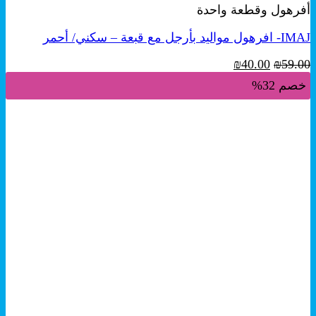
أفرهول وقطعة واحدة
من
الأشكال
IMAJ- افرهول مواليد بأرجل مع قبعة – سكني/ أحمر
المختلفة
لهذا
السعر
السعر
₪
40.00
₪
59.00
المنتج.
الأصلي
الحالي
يمكن
خصم 32%
هو:
هو:
اختيار
₪40.00.
₪59.00.
الخيارات
على
صفحة
المنتج