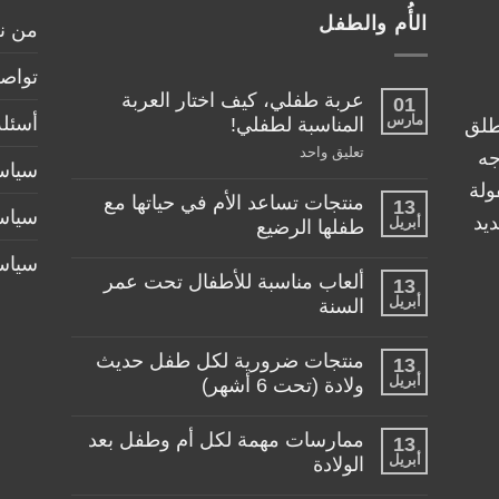
الأُم والطفل
من ن
تواصل
عربة طفلي، كيف اختار العربة
01
مارس
أسئلة
المناسبة لطفلي!
طلق
على
تعليق واحد
جه
سياسة
عربة
طفلي،
ولة
منتجات تساعد الأم في حياتها مع
كيف
13
سياس
اختار
يد
أبريل
طفلها الرضيع
العربة
المناسبة
لا
سياس
لطفلي!
توجد
ألعاب مناسبة للأطفال تحت عمر
13
تعليقات
أبريل
على
السنة
منتجات
لا
تساعد
توجد
الأم
منتجات ضرورية لكل طفل حديث
13
تعليقات
في
أبريل
على
ولادة (تحت 6 أشهر)
حياتها
ألعاب
مع
لا
مناسبة
طفلها
توجد
للأطفال
الرضيع
ممارسات مهمة لكل أم وطفل بعد
13
تعليقات
تحت
أبريل
على
الولادة
عمر
منتجات
السنة
لا
ضرورية