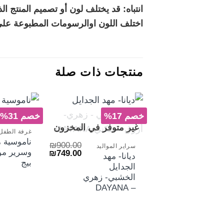
انتباه: قد يختلف لون أو تصميم المنتج 
اختلف اللون اوالرسومات المطبوعة على 
منتجات ذات صلة
خصم 17%
خصم 31%
+
غير متوفر في المخزون
غرفة الطفل
ناموسية 
₪
900.00
سراير المواليد
وسرير موا
السعر
السعر
₪
749.00
ديانا- مهد
الأصلي
الحالي
بيج
الجدايل
هو:
هو:
₪749.00.
₪900.00.
الخشبي- زهري
– DAYANA