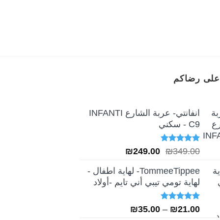
₪165.00.
بروجيكتر”
Huanger
Mobile Cot
على رضاكم
انفانتي- عربة الشارع INFANTI
C9 - سكني
تم التقييم
السعر
السعر
₪
249.00
₪
349.00
5.00
من 5
الأصلي
الحالي
TommeeTippee- لهاية اطفال -
هو:
هو:
لهاية تومي تيبي أني تايم -أولاد
₪249.00.
₪349.00.
تم التقييم
نطاق
₪
35.00
–
₪
21.00
5.00
من 5