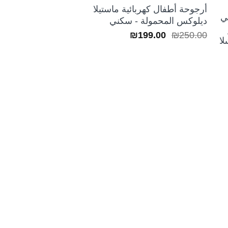
السعر:
أرجوحة أطفال كهربائية ماستيلا
من
ديلوكس المحمولة - سكني
السعر
السعر
₪
199.00
₪
250.00
خلال
الأصلي
الحالي
هو:
هو:
₪199.00.
₪250.00.