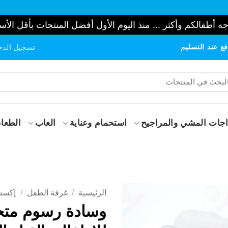
ه أطفالكم وأكثر ... منذ اليوم الأول أفضل المنتجات بأقل الأس
ع عند التسليم
تسجيل الدخ
حث
:
جات المشي والمراجيح
استحمام وعناية
العاب
الطعام
الرئيسية
/
غرفة الطفل
/
إكسسو
وسادة رسوم متح