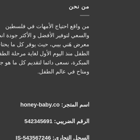
من نحن
من واقع احتياج الأمهات في فلسطين
والسعي لتوفير الأفضل و الأكثر جودة ان
معرض هَني بيبي، حيث يوفر كل ما يحتا
الطفل منذ اليوم الأول لغاية مرحلة الطف
المبكرة، نسعى دائما لتقديم كل ما هو جد
ومتاح في عالم الطفل.
اسم المتجر: honey-baby.co
الرقم الضريبي: 542345691
السجل التجاري: IS-543567246