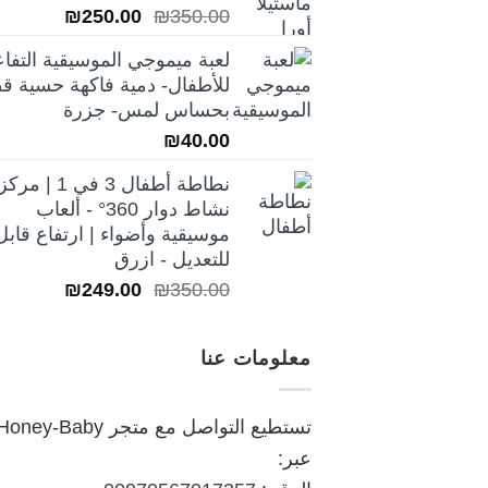
السعر
السعر
₪
250.00
₪
350.00
الأصلي
الحالي
لعبة ميموجي الموسيقية التفاع
هو:
هو:
للأطفال- دمية فاكهة حسية قط
₪250.00.
₪350.00.
بحساس لمس- جزرة
₪
40.00
نطاطة أطفال 3 في 1 | مركز
نشاط دوار 360° - ألعاب
موسيقية وأضواء | ارتفاع قابل
للتعديل - ازرق
السعر
السعر
₪
249.00
₪
350.00
الأصلي
الحالي
هو:
هو:
معلومات عنا
₪249.00.
₪350.00.
تستطيع التواصل مع متجر oney-Baby
عبر: