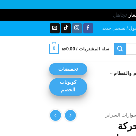
عار
تجاهل
ول / تسجيل جديد
0
سلة المشتريات /
0.00
₪
تخفيضات
 والفطام
كوبونات
الخصم
ارات السراير
ركة