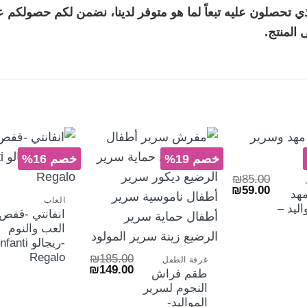
الذي تحصلون عليه تبعاً لما هو متوفر لدينا، نضمن لكم حصولكم
المنتج.
+
خصم 19%
خصم 16%
+
₪
85.00
السعر
السعر
₪
59.00
مهد
الأصلي
الحالي
العاب
ليد –
هو:
هو:
انفانتي -قفص
₪59.00.
₪85.00.
+
العب والنوم
-ريجالو nfanti
Regalo
₪
185.00
غرفة الطفل
السعر
السعر
₪
149.00
طقم فراش
الأصلي
الحالي
النجوم لسرير
هو:
هو:
₪149.00.
₪185.00.
المواليد-