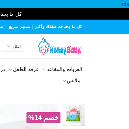
tds
كل ما يحتاج
خطي
كل ما يحتاجه طفلك وأكثر | تسليم سريع | الدف
لمحتوى
الب
عن
العربات والمقاعد
غرفة الطفل
درا
ملابس
خصم 14%