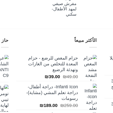
مفرش صيفي
لمهد الأطفال-
سكني
الأكثر مبيعاً
حاز 
ا
حزام المغص للرضع - حزام
المعدة للتخلص من الغازات
وتهدئة الرضيع
السعر
السعر
₪
39.00
₪
49.00
تيلا أورا ديلوكس 3
الأصلي
الحالي
Infanti Icon- دراجة أطفال-
هو:
هو:
دراجة تعلم المشي (مشاية)-
₪39.00.
₪49.00.
رسومات
تيلا أورا ديلوكس 3
السعر
السعر
₪
189.00
₪
259.00
الأصلي
الحالي