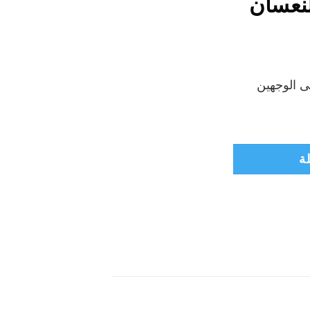
لنعسان
لسعر
حالي
 الوجهين
:
₪25
فال- الفيل النعسان
ة