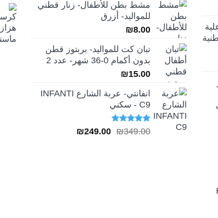
مشط بطن للأطفال- زنار قطني
هو:
هو:
للمواليد- أزرق
₪189.00.
₪259.00.
لية
₪
8.00
نية
تبان كت للمواليد- بربتوز قطن
بدون أكمام 0-36 شهر- عدد 2
₪
15.00
انفانتي- عربة الشارع INFANTI
C9 - سكني
تم التقييم
السعر
السعر
₪
249.00
₪
349.00
5.00
من 5
الأصلي
الحالي
هو:
هو:
₪249.00.
₪349.00.
H