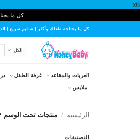
tds
كل ما يحتاج
خطي
كل ما يحتاجه طفلك وأكثر | تسليم سريع | الدف
لمحتوى
الب
عن
العربات والمقاعد
غرفة الطفل
درا
ملابس
الرئيسية
/
منتجات تحت الوسم “ك
التصنيفات