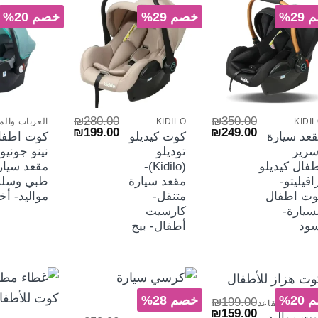
الش
29%
خصم 29%
خصم 20%
+
+
₪
280.00
₪
350.00
KIDI
KIDILO
العربات والم
السعر
السعر
السعر
السعر
₪
199.00
₪
249.00
عد سيارة
كوت كيديلو
كوت اطفا
الأصلي
الحالي
الأصلي
الحالي
سرير
توديلو
نينو جونيو
هو:
هو:
هو:
هو:
₪199.00.
₪280.00.
₪249.00.
₪350.00.
فال كيديلو
(Kidilo)-
مقعد سيار
افيليتو-
مقعد سيارة
طبي وسلة
وت اطفال
متنقل-
مواليد- أ
سيارة-
كارسيت
سود
أطفال- بيج
+
+
20%
خصم 28%
₪
199.00
عربات والمقاعد
السعر
السعر
₪
159.00
ت مواليد