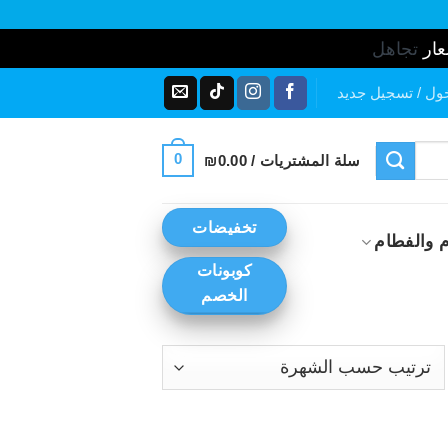
عار
تجاهل
ول / تسجيل جديد
0
سلة المشتريات /
0.00
₪
تخفيضات
 والفطام
كوبونات
الخصم
رز
ب