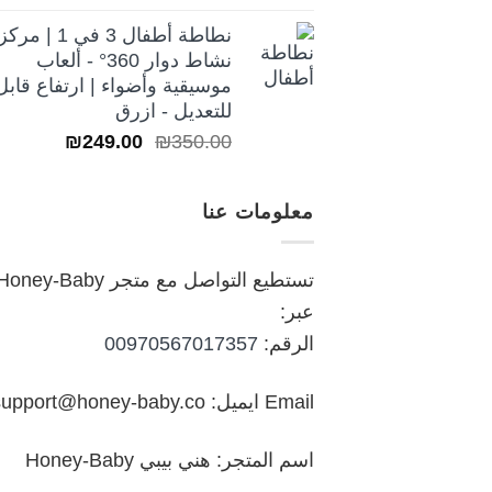
نطاطة أطفال 3 في 1 | مركز
نشاط دوار 360° - ألعاب
موسيقية وأضواء | ارتفاع قابل
للتعديل - ازرق
السعر
السعر
₪
249.00
₪
350.00
الأصلي
الحالي
هو:
هو:
معلومات عنا
₪249.00.
₪350.00.
تستطيع التواصل مع متجر oney-Baby
عبر:
الرقم:
00970567017357
Email ايميل: support@honey-baby.co
اسم المتجر: هني بيبي Honey-Baby