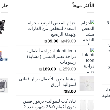
الأكثر مبيعاً
حاز 
ا
حزام المغص للرضع - حزام
المعدة للتخلص من الغازات
وتهدئة الرضيع
السعر
السعر
₪
39.00
₪
49.00
تيلا أورا ديلوكس 3
الأصلي
الحالي
Infanti Icon- دراجة أطفال-
هو:
هو:
دراجة تعلم المشي (مشاية)-
₪39.00.
₪49.00.
رسومات
تيلا أورا ديلوكس 3
السعر
السعر
₪
189.00
₪
259.00
الأصلي
الحالي
مشط بطن للأطفال- زنار قطني
هو:
هو:
للمواليد- أزرق
₪189.00.
₪259.00.
لية
₪
8.00
نية
تبان كت للمواليد- بربتوز قطن
بدون أكمام 0-36 شهر- عدد 2