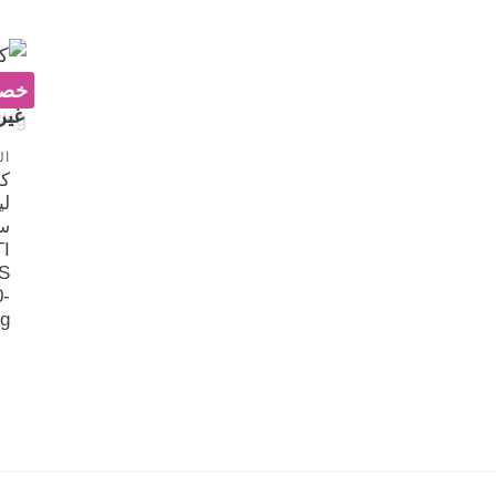
خصم 
غير
ال
ك
ل
سي
I
S
0-
g