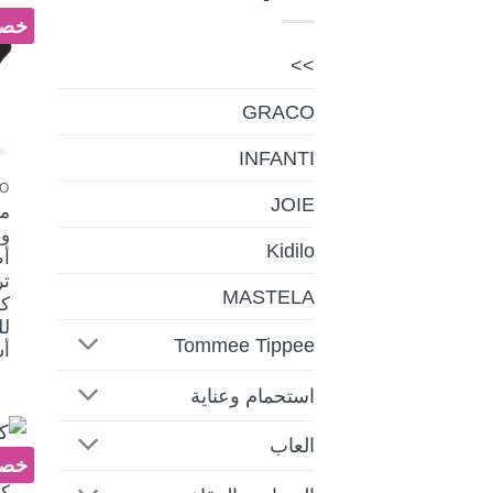
خصم 
>>
GRACO
INFANTI
LO
JOIE
مق
و
Kidilo
أط
تر
MASTELA
ك
لل
Tommee Tippee
أ
استحمام وعناية
العاب
خصم 
ال
كو