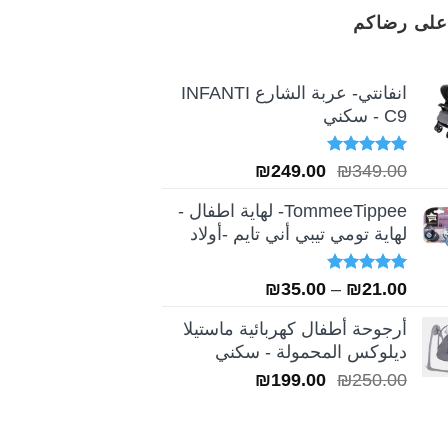
على رضاكم
انفانتي- عربة الشارع INFANTI
C9 - سكني
تم التقييم
السعر
السعر
₪
249.00
₪
349.00
5.00
من 5
الأصلي
الحالي
TommeeTippee- لهاية اطفال -
هو:
هو:
لهاية تومي تيبي أني تايم -أولاد
₪249.00.
₪349.00.
تم التقييم
نطاق
₪
35.00
–
₪
21.00
5.00
من 5
السعر:
أرجوحة أطفال كهربائية ماستيلا
من
ديلوكس المحمولة - سكني
السعر
السعر
₪
199.00
₪
250.00
خلال
الأصلي
الحالي
هو:
هو: