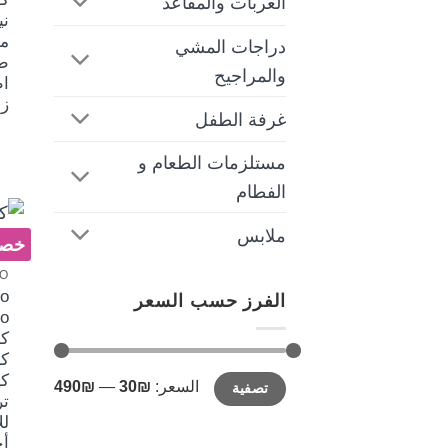
العربات والمقاعد
ني
مق
دراجات المشي
ط
والمراجيح
اط
ز
غرفة الطفل
مستلزمات الطعام و
الفطام
ملابس
خصم 
LO
lo
الفرز حسب السعر
ك
ك
أدنى
أعلى
كي
السعر:
₪30
—
₪490
تصفية
سعر
سعر
تر
لل
أ