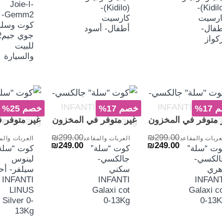
Joie-I-
(Kidilo)-
(Kidilo)-
Gemm2-
ارسيت
كارسيت
كوت وسلة
فال-
أطفال- أسود
كواز
للبيت
والسيارة
17%
خصم 17%
خصم 25%
+
+
 متوفر في المخزون
غير متوفر في المخزون
غير متوفر 
₪
299.00
₪
299.00
عربات والمقاعد
العربات والمقاعد
العربات والم
السعر
السعر
السعر
السعر
₪
249.00
₪
249.00
وت “سلة”
كوت “سلة”
كوت “سلة
الأصلي
الحالي
الأصلي
الحالي
الكسي-
جالكسي-
لينوس
هو:
هو:
هو:
هو:
₪249.00.
₪299.00.
₪249.00.
₪299.00.
هري
سكني
سيلفر- أح
INFANTI
INFANTI
INFANT
LINUS
Galaxi cot
Galaxi c
Silver 0-
0-13Kg
0-13K
13Kg