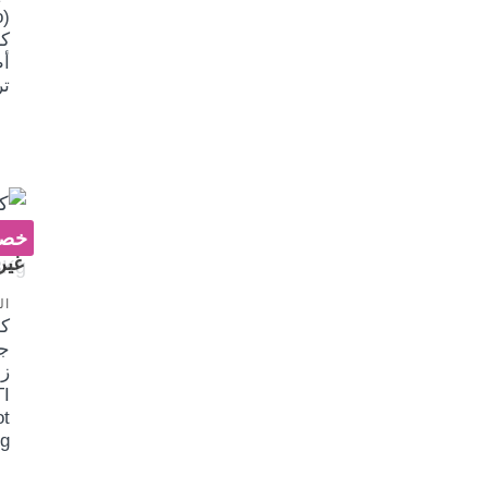
ك
أط
تر
خصم 
غير
ال
ك
ج
ز
I
ot
g