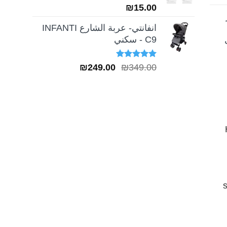
₪
15.00
انفانتي- عربة الشارع INFANTI
C9 - سكني
تم التقييم
السعر
السعر
₪
249.00
₪
349.00
5.00
من 5
الأصلي
الحالي
هو:
هو:
₪249.00.
₪349.00.
H