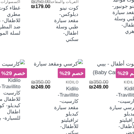
₪
250.00
العربات والمقاعد
الأصلي
الحالي
السعر
السعر
نو جونيور-
₪
179.00
هو:
هو:
كوت نينو
غطاء كوت
الأصلي
الحالي
₪159.00.
₪199.00.
عد سيارة
ديلوكس-
مطري
هو:
هو:
بي وسلة
₪179.00.
₪250.00.
مقعد سيارة
للاطفال- 
فال-
طبي وسلة
ضد المطر
هري
اطفال-
لسلة الموا
سكني
+
+
29%
خصم 29%
خصم 29%
KIDILO
Kidilo
₪
350.00
₪
350.00
KIDILO
KIDI
السعر
السعر
السعر
السعر
ravillito-
₪
249.00
₪
249.00
Kidilo
Kidi
الأصلي
الحالي
الأصلي
الحالي
كارسيت
Travillito-
Travillito-
هو:
هو:
هو:
هو:
للاطفال م
₪249.00.
₪350.00.
₪249.00.
₪350.00.
ارسيت-
كارسيت-
كيديلو- ك
رسي سيارة
مقعد سيارة
اطفال
ديلو
كيديلو
للسيارة- ب
افيليتو
ترافيليتو
أطفال-
للأطفال-
خضر
سكني