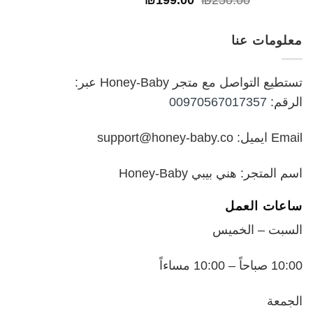
₪
199.00
₪
250.00
خلال
الأصلي
الحالي
هو:
هو:
معلومات عنا
₪199.00.
₪250.00.
تستطيع التواصل مع متجر Honey-Baby عبر:
الرقم:
00970567017357
Email ايميل: support@honey-baby.co
اسم المتجر: هني بيبي Honey-Baby
ساعات العمل
السبت – الخميس
10:00 صباحاً – 10:00 مساءاً
الجمعة