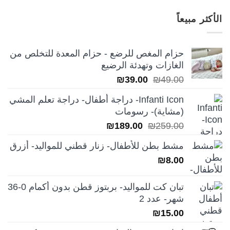
الأصلي
الحالي
هو:
هو:
الأكثر مبيعاً
₪249.00.
₪350.00.
حزام المغص للرضع - حزام المعدة للتخلص من
الغازات وتهدئة الرضيع
السعر
السعر
₪
39.00
₪
49.00
الأصلي
الحالي
Infanti Icon- دراجة أطفال- دراجة تعلم المشي
هو:
هو:
(مشاية)- رسومات
₪39.00.
₪49.00.
السعر
السعر
₪
189.00
₪
259.00
الأصلي
الحالي
مشط بطن للأطفال- زنار قطني للمواليد- أزرق
هو:
هو:
₪
8.00
₪189.00.
₪259.00.
تبان كت للمواليد- بربتوز قطن بدون أكمام 0-36
شهر- عدد 2
₪
15.00