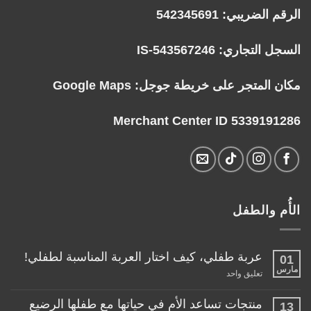
الرقم الضريبي: 542345691
السجل التجاري: IS-543567246
مكان المتجر على خريطة جوجل:
Google Maps
Merchant Center ID 5339191286
الأُم والطفل
عربة طفلي، كيف اختار العربة المناسبة لطفلي!
01
مارس
على
تعليق واحد
عربة
طفلي،
كيف
منتجات تساعد الأم في حياتها مع طفلها الرضيع
13