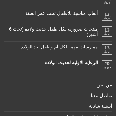
اختار
أبريل
لا
العربة
توجد
المناسبة
تعليقات
لطفلي!
ألعاب مناسبة للأطفال تحت عمر السنة
13
على
منتجات
أبريل
لا
تساعد
توجد
الأم
تعليقات
منتجات ضرورية لكل طفل حديث ولادة (تحت 6
في
13
على
حياتها
ألعاب
أبريل
أشهر)
مع
مناسبة
طفلها
لا
للأطفال
الرضيع
توجد
تحت
ممارسات مهمة لكل أم وطفل بعد الولادة
13
تعليقات
عمر
على
أبريل
السنة
لا
منتجات
توجد
ضرورية
تعليقات
لكل
الرعاية الاولية لحديث الولادة
20
على
طفل
ممارسات
فبراير
لا
حديث
مهمة
توجد
ولادة
لكل
تعليقات
(تحت
أم
على
6
وطفل
الرعاية
أشهر)
من نحن
بعد
الاولية
الولادة
لحديث
الولادة
تواصل معنا
أسئلة شائعة