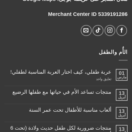
Merchant Center ID 5339191286
الأُم والطفل
عربة طفلي، كيف اختار العربة المناسبة لطفلي!
01
مارس
على
تعليق واحد
عربة
طفلي،
كيف
منتجات تساعد الأم في حياتها مع طفلها الرضيع
13
اختار
أبريل
لا
العربة
توجد
المناسبة
تعليقات
لطفلي!
ألعاب مناسبة للأطفال تحت عمر السنة
13
على
منتجات
أبريل
لا
تساعد
توجد
الأم
تعليقات
منتجات ضرورية لكل طفل حديث ولادة (تحت 6
في
13
على
حياتها