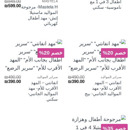
₪
849.00
اطفال 3 في 1 مع
MASTELA
₪329.00.
₪550.00.
السعر
الس
₪
599.00
Mastela H- مرجوحة
ناموسية- سكني
الأصلي
الح
المواليد ماستيلا
هو:
هو:
إتش- مهد أطفال
₪599.00.
₪849.00.
كهربائي
خصم 20%
خصم 20%
₪
490.00
₪
490.00
سراير المواليد
سراير المواليد
السعر
السعر
السعر
الس
₪
390.00
₪
390.00
انفانتي – المهد
انفانتي – المهد
الأصلي
الحالي
الأصلي
الح
الأقرب للأم- مهد
الأقرب للأم- مهد
هو:
هو:
هو:
هو:
المواليد الجانبي- بيج
المواليد الجانبي-
₪390.00.
₪490.00.
₪390.00.
₪490.00.
سكني
خصم 35%