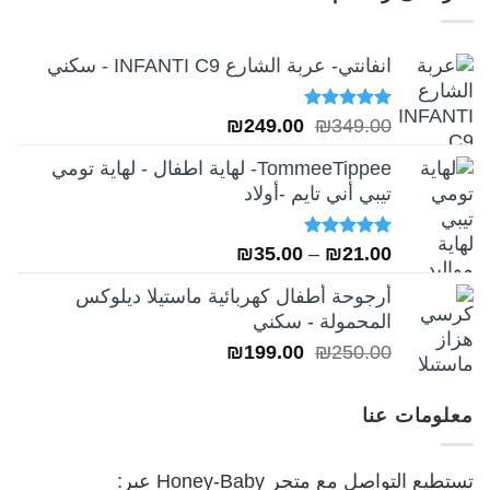
₪249.00.
₪349.00.
انفانتي- عربة الشارع INFANTI C9 - سكني
تم التقييم
السعر
السعر
₪
249.00
₪
349.00
5.00
من 5
الأصلي
الحالي
TommeeTippee- لهاية اطفال - لهاية تومي
هو:
هو:
تيبي أني تايم -أولاد
₪249.00.
₪349.00.
تم التقييم
نطاق
₪
35.00
–
₪
21.00
5.00
من 5
السعر:
أرجوحة أطفال كهربائية ماستيلا ديلوكس
من
المحمولة - سكني
السعر
السعر
₪
199.00
₪
250.00
خلال
الأصلي
الحالي
هو:
هو:
معلومات عنا
₪199.00.
₪250.00.
تستطيع التواصل مع متجر Honey-Baby عبر: