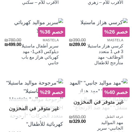
الأقرب للأم – زهري
الأقرب للأم – سكني
₪289.00.
₪450.00.
₪289.00.
₪450.00.
خصم 26%
خصم 36%
₪
780.00
₪
390.00
MASTELA
MASTELA
السعر
السعر
السعر
الس
₪
499.00
₪
289.00
كرسي هزاز ماستيلا
سرير أطفال ماستيلا
الأصلي
الحالي
الأصلي
الح
3 في 1 متعدد
ديلوكس 3في1- مهد
هو:
هو:
هو:
هو:
الوظائف- مهد
كهربائي هزاز مع باب
₪499.00.
₪780.00.
₪289.00.
₪390.00.
متأرجح للاطفال
جانبي
خصم 40%
خصم 29%
غير متوفر في المخزون
غير متوفر في المخزون
₪
550.00
غرفة الطفل
السعر
السعر
₪
329.00
مهد المواليد
الأصلي
الحالي
الجانبي- سرير
هو:
هو: