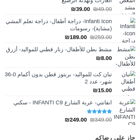
الغازات وتهدئة الرضيع
السعر
السعر
₪
39.00
₪
49.00
الأصلي
الحالي
Infanti Icon- دراجة أطفال- دراجة تعلم المشي
هو:
هو:
(مشاية)- رسومات
₪39.00.
₪49.00.
السعر
السعر
₪
189.00
₪
259.00
الأصلي
الحالي
مشط بطن للأطفال- زنار قطني للمواليد- أزرق
هو:
هو:
₪
8.00
₪189.00.
₪259.00.
تبان كت للمواليد- بربتوز قطن بدون أكمام 0-36
شهر- عدد 2
₪
15.00
انفانتي- عربة الشارع INFANTI C9 - سكني
تم التقييم
السعر
السعر
₪
249.00
₪
349.00
5.00
من 5
الأصلي
الحالي
هو:
هو:
حاز على رضاكم