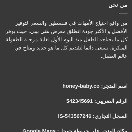
من نحن
من واقع احتياج الأمهات في فلسطين والسعي لتوفير
الأفضل و الأكثر جودة انطلق معرض هَني بيبي، حيث يوفر
كل ما يحتاجه الطفل منذ اليوم الأول لغاية مرحلة الطفولة
المبكرة، نسعى دائما لتقديم كل ما هو جديد ومتاح في
عالم الطفل.
اسم المتجر: honey-baby.co
الرقم الضريبي: 542345691
السجل التجاري: IS-543567246
مكان المتجر على خريطة جوجل:
Google Maps