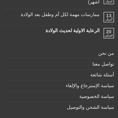
ألعاب
أبريل
أشهر)
مع
مناسبة
طفلها
لا
للأطفال
الرضيع
توجد
تحت
ممارسات مهمة لكل أم وطفل بعد الولادة
13
تعليقات
عمر
على
أبريل
السنة
لا
منتجات
توجد
ضرورية
تعليقات
لكل
الرعاية الاولية لحديث الولادة
20
على
طفل
ممارسات
فبراير
لا
حديث
مهمة
توجد
ولادة
لكل
تعليقات
(تحت
أم
على
6
وطفل
الرعاية
أشهر)
من نحن
بعد
الاولية
الولادة
لحديث
الولادة
تواصل معنا
أسئلة شائعة
سياسة الإسترجاع والإلغاء
سياسة الخصوصية
سياسة الشحن والتوصيل