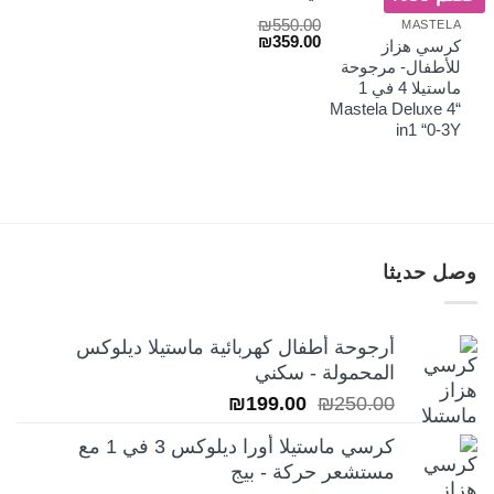
₪
550.00
MASTELA
السعر
السعر
₪
359.00
كرسي هزاز
الأصلي
الحالي
للأطفال- مرجوحة
هو:
هو:
ماستيلا 4 في 1
₪359.00.
₪550.00.
“Mastela Deluxe 4
in1 “0-3Y
وصل حديثا
أرجوحة أطفال كهربائية ماستيلا ديلوكس
المحمولة - سكني
السعر
السعر
₪
199.00
₪
250.00
الأصلي
الحالي
كرسي ماستيلا أورا ديلوكس 3 في 1 مع
هو:
هو:
مستشعر حركة - بيج
₪199.00.
₪250.00.