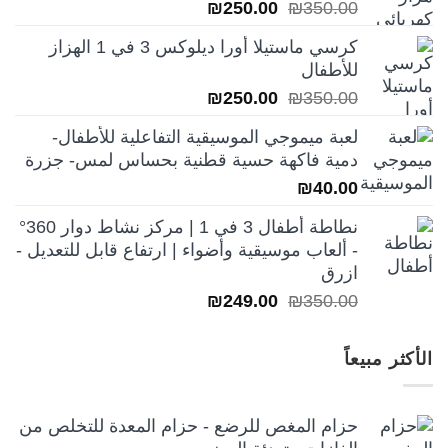
السعر
السعر
₪
250.00
₪
350.00
الأصلي
الحالي
كرسي ماستيلا أورا ديلوكس 3 في 1 الهزاز
هو:
هو:
للأطفال
₪250.00.
₪350.00.
السعر
السعر
₪
250.00
₪
350.00
الأصلي
الحالي
لعبة ميموجي الموسيقية التفاعلية للأطفال-
هو:
هو:
دمية فاكهة حسية قطنية بحساس لمس- جزرة
₪250.00.
₪350.00.
₪
40.00
نطاطة أطفال 3 في 1 | مركز نشاط دوار 360°
- ألعاب موسيقية وأضواء | ارتفاع قابل للتعديل -
ازرق
السعر
السعر
₪
249.00
₪
350.00
الأصلي
الحالي
هو:
هو:
الأكثر مبيعاً
₪249.00.
₪350.00.
حزام المغص للرضع - حزام المعدة للتخلص من