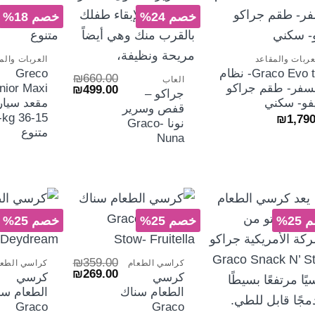
الش
خصم 24%
خصم 18%
+
+
عربات والمقاعد
العربات والم
Graco Evo ts- نظام
Greco
₪
660.00
العاب
سفر- طقم جراكو
السعر
السعر
₪
499.00
جراكو –
الأصلي
الحالي
فو- سكني
مقعد سيار
قفص وسرير
هو:
هو:
6 kg-
₪
1,790
₪499.00.
₪660.00.
نونا Graco-
متنوع
Nuna
25%
خصم 25%
خصم 25%
+
₪
359.00
كراسي الطعام
كراسي الطعا
السعر
السعر
₪
269.00
كرسي
كرسي
الأصلي
الحالي
الطعام سناك
الطعام سن
هو:
هو:
₪269.00.
₪359.00.
Graco
Graco