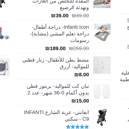
المعدة للتخلص من الغازات
وتهدئة الرضيع
السعر
السعر
₪
39.00
₪
49.00
تيلا أورا ديلوكس 3
الأصلي
الحالي
Infanti Icon- دراجة أطفال-
هو:
هو:
دراجة تعلم المشي (مشاية)-
₪39.00.
₪49.00.
رسومات
تيلا أورا ديلوكس 3
السعر
السعر
₪
189.00
₪
259.00
الأصلي
الحالي
مشط بطن للأطفال- زنار قطني
هو:
هو:
للمواليد- أزرق
₪189.00.
₪259.00.
لية
₪
8.00
نية
تبان كت للمواليد- بربتوز قطن
بدون أكمام 0-36 شهر- عدد 2
₪
15.00
انفانتي- عربة الشارع INFANTI
C9 - سكني