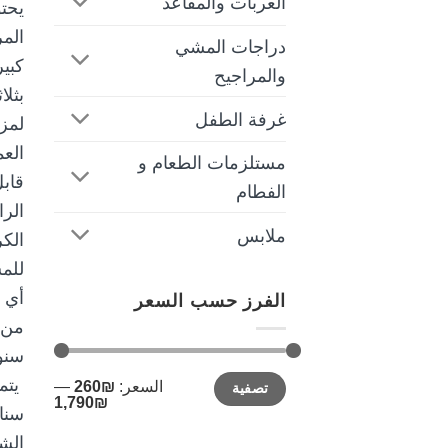
العربات والمقاعد
دراجات المشي
والمراجيح
غرفة الطفل
مستلزمات الطعام و
الفطام
ملابس
الفرز حسب السعر
أدنى
أعلى
السعر:
₪260
—
تصفية
سعر
سعر
₪1,790