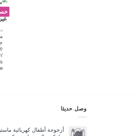
خصم 
غير
م
جر
®
n’
s
e
وصل حديثا
أرجوحة أطفال كهربائية ماستيل