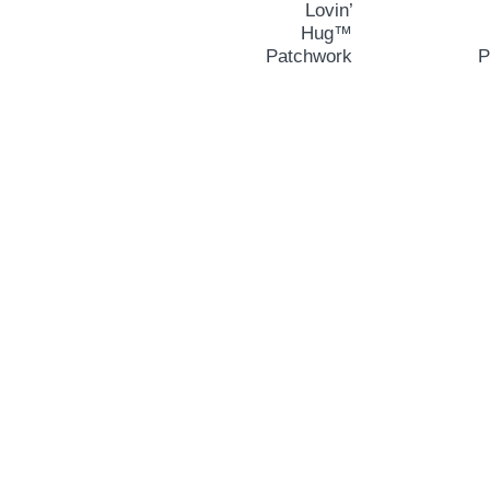
Lovin’
Hug™
Patchwork
P