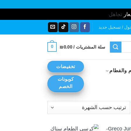
عار
تجاهل
ول / تسجيل جديد
0
سلة المشتريات /
0.00
₪
تخفيضات
 والفطام
كوبونات
الخصم
رز
ب