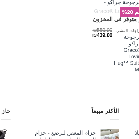
20%
+
 متوفر في المخزون
₪
550.00
دراجات المشي والمراجيح
السعر
السعر
₪
439.00
رجوحة
الأصلي
الحالي
اكو –
هو:
هو:
₪439.00.
₪550.00.
Graco
Lovi
Hug™ Suit
M
الأكثر مبيعاً
حاز 
ا
حزام المغص للرضع - حزام