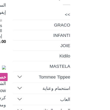
>>
ال
GRACO
ال
INFANTI
إي
.00
JOIE
Kidilo
MASTELA
Tommee Tippee
خصم 
استحمام وعناية
العاب