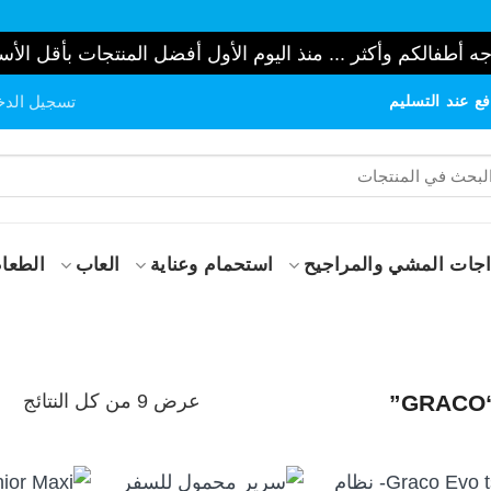
ه أطفالكم وأكثر ... منذ اليوم الأول أفضل المنتجات بأقل الأس
ع عند التسليم
تسجيل الدخ
حث
:
جات المشي والمراجيح
استحمام وعناية
العاب
الطعام
تم
عرض ⁦9⁩ من كل النتائج
الف
حس