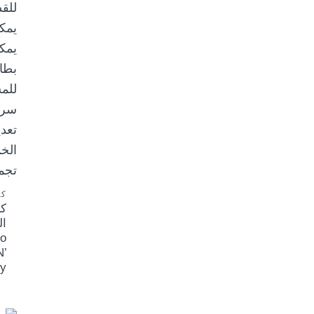
كر
ك
ال
o
N’
ey