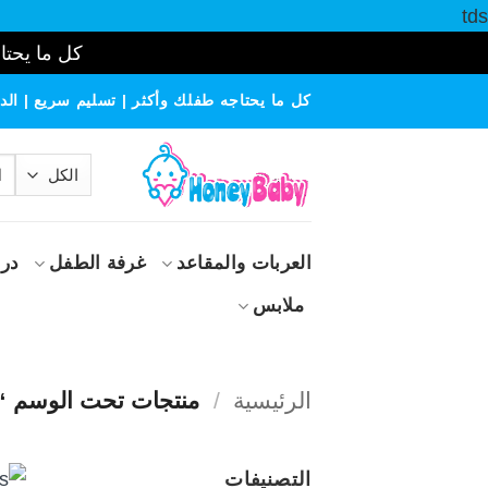
tds
كل ما يحتاج
خطي
كل ما يحتاجه طفلك وأكثر | تسليم سريع | الدف
لمحتوى
الب
عن
العربات والمقاعد
غرفة الطفل
درا
ملابس
الرئيسية
/
منتجات تحت الوسم “GRACO”
التصنيفات