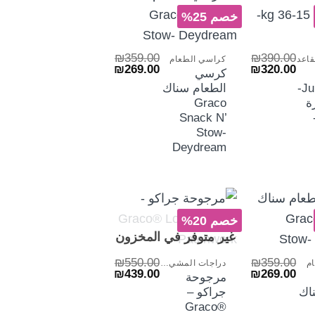
هرة
خصم 25%
+
+
₪
359.00
₪
390.00
قاعد
كراسي الطعام
السعر
السعر
السعر
السعر
₪
269.00
₪
320.00
كرسي
الأصلي
الحالي
الأصلي
الحالي
Junior Maxi-
الطعام سناك
هو:
هو:
هو:
هو:
₪269.00.
₪359.00.
₪320.00.
₪390.00.
ة
Graco
Snack N’
15-3
Stow-
Deydream
خصم 20%
+
+
غير متوفر في المخزون
₪
550.00
₪
359.00
م
دراجات المشي والمراجيح
السعر
السعر
السعر
السعر
₪
439.00
₪
269.00
مرجوحة
الأصلي
الحالي
الأصلي
الحالي
اك
جراكو –
هو:
هو:
هو:
هو:
₪439.00.
₪550.00.
₪269.00.
₪359.00.
Graco®