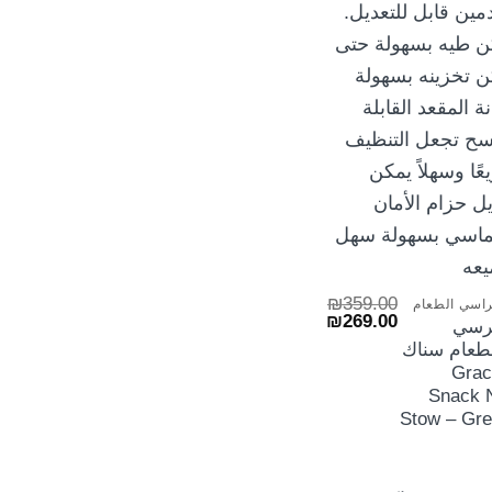
+
₪
359.00
اسي الطعام
السعر
السعر
₪
269.00
رسي
الأصلي
الحالي
طعام سناك
هو:
هو:
₪269.00.
₪359.00.
Grac
Snack 
Stow – Gr