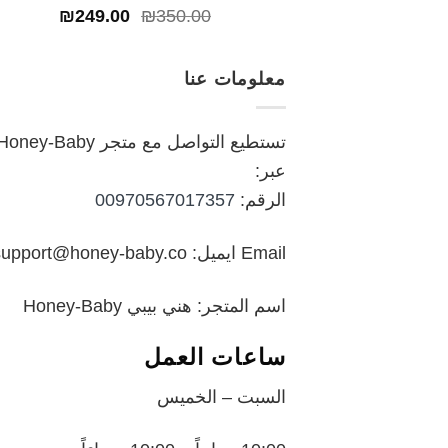
السعر
السعر
₪
249.00
₪
350.00
الأصلي
الحالي
هو:
هو:
معلومات عنا
₪249.00.
₪350.00.
تستطيع التواصل مع متجر oney-Baby
عبر:
الرقم:
00970567017357
Email ايميل: support@honey-baby.co
اسم المتجر: هني بيبي Honey-Baby
ساعات العمل
السبت – الخميس