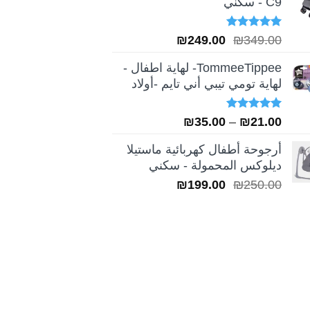
C9 - سكني
تم التقييم
السعر
السعر
₪
249.00
₪
349.00
5.00
من 5
الأصلي
الحالي
TommeeTippee- لهاية اطفال -
هو:
هو:
لهاية تومي تيبي أني تايم -أولاد
₪249.00.
₪349.00.
تم التقييم
نطاق
₪
35.00
–
₪
21.00
5.00
من 5
السعر:
أرجوحة أطفال كهربائية ماستيلا
من
ديلوكس المحمولة - سكني
السعر
السعر
₪
199.00
₪
250.00
خلال
الأصلي
الحالي
هو:
هو:
₪199.00.
₪250.00.