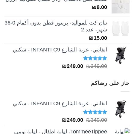
هو:
هو:
₪
8.00
₪189.00.
₪259.00.
تبان كت للمواليد- بربتوز قطن بدون أكمام 0-36
شهر- عدد 2
₪
15.00
انفانتي- عربة الشارع INFANTI C9 - سكني
تم التقييم
السعر
السعر
₪
249.00
₪
349.00
5.00
من 5
الأصلي
الحالي
هو:
هو:
حاز على رضاكم
₪249.00.
₪349.00.
انفانتي- عربة الشارع INFANTI C9 - سكني
تم التقييم
السعر
السعر
₪
249.00
₪
349.00
5.00
من 5
الأصلي
الحالي
TommeeTippee- لهاية اطفال - لهاية تومي
هو:
هو: