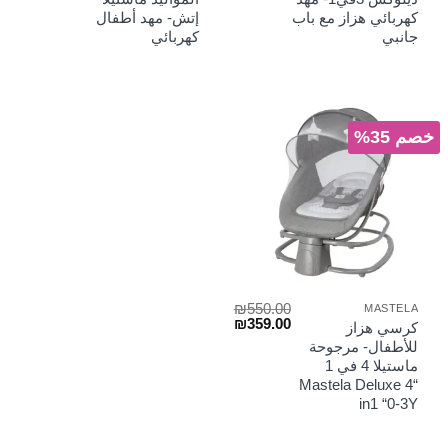
هو:
هو:
هو:
هو:
كهربائي هزاز مع باب
إتش- مهد أطفال
₪599.00.
₪849.00.
₪499.00.
₪780.00.
جانبي
كهربائي
خصم 35%
₪
550.00
MASTELA
السعر
السعر
₪
359.00
كرسي هزاز
الأصلي
الحالي
للأطفال- مرجوحة
هو:
هو:
ماستيلا 4 في 1
₪359.00.
₪550.00.
“Mastela Deluxe 4
in1 “0-3Y