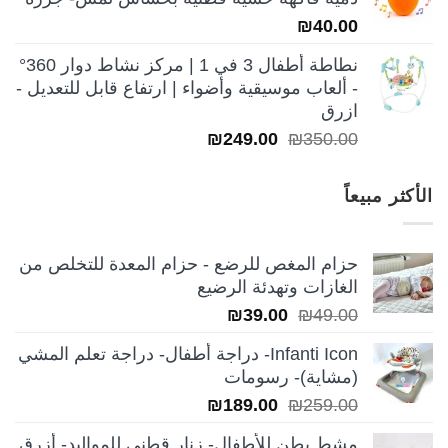
₪250.00.
₪350.00.
₪
40.00
نطاطة أطفال 3 في 1 | مركز نشاط دوار 360°
- ألعاب موسيقية وأضواء | ارتفاع قابل للتعديل -
ازرق
السعر
السعر
₪
249.00
₪
350.00
الأصلي
الحالي
هو:
هو:
الأكثر مبيعاً
₪249.00.
₪350.00.
حزام المغص للرضع - حزام المعدة للتخلص من
الغازات وتهدئة الرضيع
السعر
السعر
₪
39.00
₪
49.00
الأصلي
الحالي
Infanti Icon- دراجة أطفال- دراجة تعلم المشي
هو:
هو:
(مشاية)- رسومات
₪39.00.
₪49.00.
السعر
السعر
₪
189.00
₪
259.00
الأصلي
الحالي
مشط بطن للأطفال- زنار قطني للمواليد- أزرق