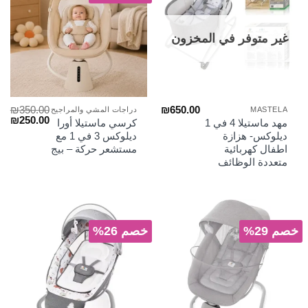
غير متوفر في المخزون
₪
350.00
₪
650.00
MASTELA
دراجات المشي والمراجيح
السعر
الس
₪
250.00
مهد ماستيلا 4 في 1
كرسي ماستيلا أورا
الأصلي
الح
ديلوكس- هزازة
ديلوكس 3 في 1 مع
هو:
هو:
اطفال كهربائية
مستشعر حركة – بيج
₪250.00.
₪350.00.
متعددة الوظائف
خصم 29%
خصم 26%