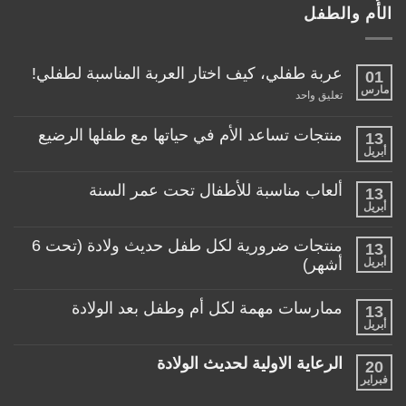
الأُم والطفل
عربة طفلي، كيف اختار العربة المناسبة لطفلي!
01
مارس
على
تعليق واحد
عربة
طفلي،
كيف
منتجات تساعد الأم في حياتها مع طفلها الرضيع
13
اختار
أبريل
لا
العربة
توجد
المناسبة
تعليقات
لطفلي!
ألعاب مناسبة للأطفال تحت عمر السنة
13
على
منتجات
أبريل
لا
تساعد
توجد
الأم
تعليقات
منتجات ضرورية لكل طفل حديث ولادة (تحت 6
في
13
على
حياتها
ألعاب
أبريل
أشهر)
مع
مناسبة
طفلها
لا
للأطفال
الرضيع
توجد
تحت
ممارسات مهمة لكل أم وطفل بعد الولادة
13
تعليقات
عمر
على
أبريل
السنة
لا
منتجات
توجد
ضرورية
تعليقات
لكل
الرعاية الاولية لحديث الولادة
20
على
طفل
ممارسات
فبراير
لا
حديث
مهمة
توجد
ولادة
لكل