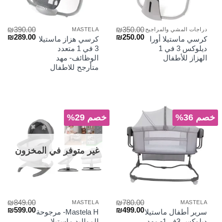
₪
390.00
₪
350.00
دراجات المشي والمراجيح
MASTELA
السعر
السعر
السعر
الس
₪
289.00
₪
250.00
كرسي ماستيلا أورا
كرسي هزاز ماستيلا
الأصلي
الحالي
الأصلي
الح
ديلوكس 3 في 1
3 في 1 متعدد
هو:
هو:
هو:
هو:
الهزاز للأطفال
الوظائف- مهد
₪289.00.
₪390.00.
₪250.00.
₪350.00.
متأرجح للاطفال
خصم 36%
خصم 29%
غير متوفر في المخزون
₪
849.00
₪
780.00
MASTELA
MASTELA
السعر
السعر
السعر
الس
₪
599.00
₪
499.00
سرير أطفال ماستيلا
Mastela H- مرجوحة
الأصلي
الحالي
الأصلي
الح
ديلوكس 3في1- مهد
المواليد ماستيلا