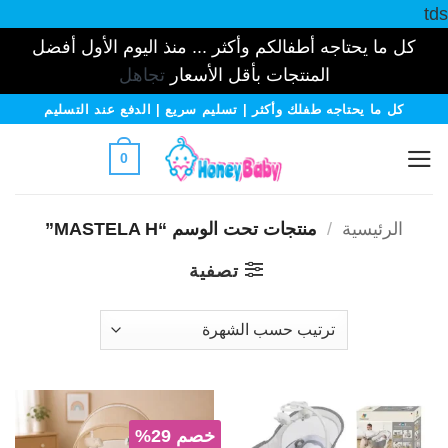
tds
كل ما يحتاجه أطفالكم وأكثر ... منذ اليوم الأول أفضل
المنتجات بأقل الأسعار
تجاهل
خطي
كل ما يحتاجه طفلك وأكثر | تسليم سريع | الدفع عند التسليم
لمحتوى
0
الرئيسية
/
منتجات تحت الوسم “MASTELA H”
تصفية
خصم 29%