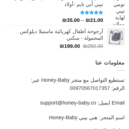
تيبي أني تايم -أولاد
₪249.00.
₪349.00.
تم التقييم
نطاق
₪
35.00
–
₪
21.00
5.00
من 5
السعر:
أرجوحة أطفال كهربائية ماستيلا ديلوكس
من
المحمولة - سكني
السعر
السعر
₪
199.00
₪
250.00
خلال
الأصلي
الحالي
هو:
هو:
معلومات عنا
₪199.00.
₪250.00.
تستطيع التواصل مع متجر Honey-Baby عبر:
الرقم:
00970567017357
Email ايميل: support@honey-baby.co
اسم المتجر: هني بيبي Honey-Baby