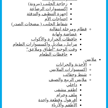
زجاجة الحليب (ببرونة)
إكسسوارات الرضاعة
اجهزة التنظيف والتدفئة
احتياجات الأم
شفاط الحليب ( مضخات الصدر)
فطام ومرحلة انتقالية
عضاضة ولهاية
حافظات الحرارة والأكواب
مراييل، مناديل واكسسوارات الطعام
وقت الوجبة “أطباق وملاعق”
حافظات الطعام
ملابس
الأحذية والجرابات
اكسسوارات الملابس
شنط وحقائب
ملابس الربيع والصيف
داخلي
اطقم مشفى
ملف وحرام
أفرهول وقطعة واحدة
الأطقم والأزياء