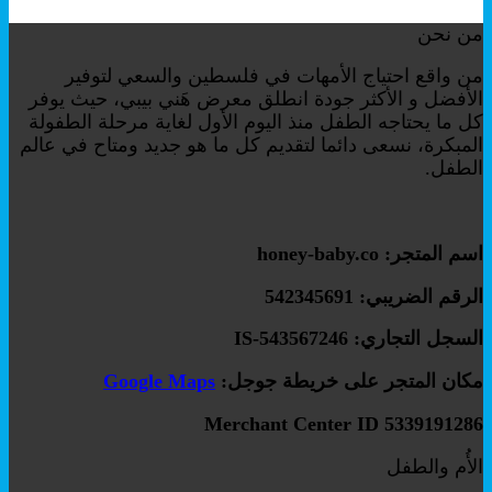
من نحن
من واقع احتياج الأمهات في فلسطين والسعي لتوفير
الأفضل و الأكثر جودة انطلق معرض هَني بيبي، حيث يوفر
كل ما يحتاجه الطفل منذ اليوم الأول لغاية مرحلة الطفولة
المبكرة، نسعى دائما لتقديم كل ما هو جديد ومتاح في عالم
الطفل.
اسم المتجر: honey-baby.co
الرقم الضريبي: 542345691
السجل التجاري: IS-543567246
مكان المتجر على خريطة جوجل:
Google Maps
Merchant Center ID 5339191286
الأُم والطفل