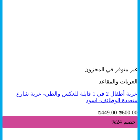
+
معاينة سريعة
غير متوفر في المخزون
العربات والمقاعد
عربة أطفال 2 في 1 قابلة للعكس والطي- عربة شارع
متعددة الوظائف- اسود
السعر
السعر
₪
449.00
₪
600.00
الأصلي
الحالي
خصم 24%
هو:
هو:
₪449.00.
₪600.00.