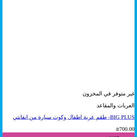
+
معاينة سريعة
غير متوفر في المخزون
العربات والمقاعد
BIG PLUS- طقم عربة اطفال وكوت سيارة من انفانتي
₪
700.00