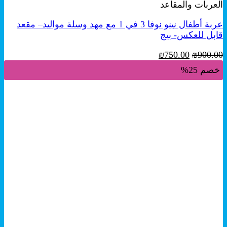
العربات والمقاعد
عربة أطفال نينو نوفا 3 في 1 مع مهد وسلة مواليد– مقعد
قابل للعكس- بيج
السعر
السعر
₪
750.00
₪
900.00
الأصلي
الحالي
خصم 25%
هو:
هو:
₪750.00.
₪900.00.