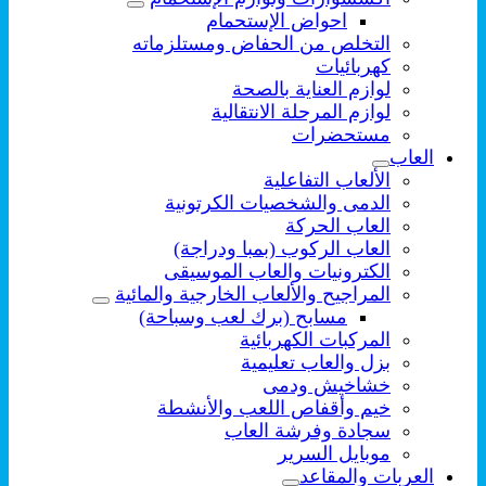
احواض الإستحمام
التخلص من الحفاض ومستلزماته
كهربائيات
لوازم العناية بالصحة
لوازم المرحلة الانتقالية
مستحضرات
العاب
الألعاب التفاعلية
الدمى والشخصيات الكرتونية
العاب الحركة
العاب الركوب (بمبا ودراجة)
الكترونيات والعاب الموسيقى
المراجيح والألعاب الخارجية والمائية
مسابح (برك لعب وسباحة)
المركبات الكهربائية
بزل والعاب تعليمية
خشاخيش ودمى
خيم وأقفاص اللعب والأنشطة
سجادة وفرشة العاب
موبايل السرير
العربات والمقاعد