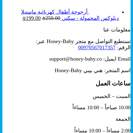
خلال
أرجوحة أطفال كهربائية ماستيلا
السعر
السعر
ديلوكس المحمولة - سكني
250.00
₪
199.00
₪
الأصلي
الحالي
معلومات عنا
هو:
هو:
₪199.00.
₪250.00.
تستطيع التواصل مع متجر Honey-Baby عبر:
الرقم:
00970567017357
Email ايميل: support@honey-baby.co
اسم المتجر: هني بيبي Honey-Baby
ساعات العمل
السبت – الخميس
10:00 صباحاً – 10:00 مساءاً
الجمعة
2:00 مساءاً – 10:00 مساءاً