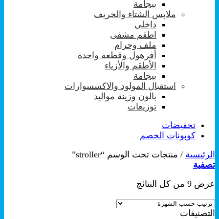
بيجامة
ملابس الشتاء والخريف
داخلي
اطقم مشفى
ملف وحرام
أفرهول وقطعة واحدة
الأطقم والأزياء
بيجامة
استقبال المولود والاكسسوارات
بالون وزينة مواليد
توزيعات
تخفيضات
كوبونات الخصم
الرئيسية
/
منتجات تحت الوسم “stroller”
تصفية
تم
عرض ⁦9⁩ من كل النتائج
الفرز
حسب
التصنيفات
الشهرة