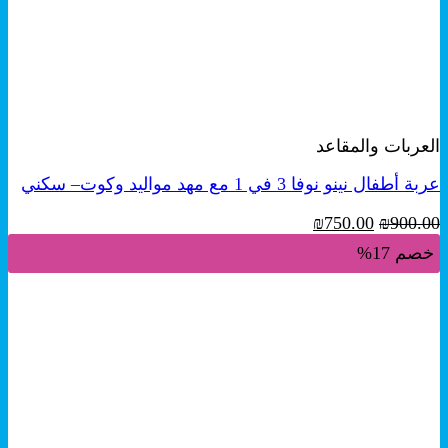
+
معاينة سريعة
العربات والمقاعد
عربة أطفال نينو نوفا 3 في 1 مع مهد مواليد وكوت– سكني
السعر
السعر
₪
750.00
₪
900.00
الأصلي
الحالي
خصم 17%
هو:
هو:
₪750.00.
₪900.00.