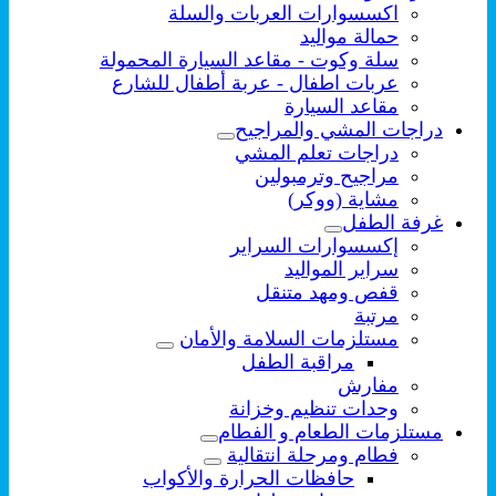
اكسسوارات العربات والسلة
حمالة مواليد
سلة وكوت - مقاعد السيارة المحمولة
عربات اطفال - عربة أطفال للشارع
مقاعد السيارة
دراجات المشي والمراجيح
دراجات تعلم المشي
مراجيح وترمبولين
مشاية (ووكر)
غرفة الطفل
إكسسوارات السراير
سراير المواليد
قفص ومهد متنقل
مرتبة
مستلزمات السلامة والأمان
مراقبة الطفل
مفارش
وحدات تنظيم وخزانة
مستلزمات الطعام و الفطام
فطام ومرحلة انتقالية
حافظات الحرارة والأكواب