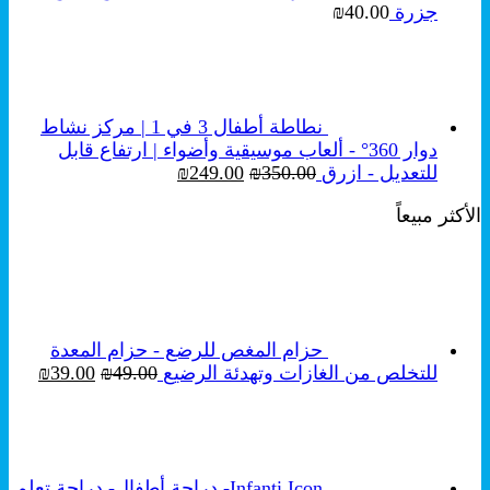
جزرة
40.00
₪
نطاطة أطفال 3 في 1 | مركز نشاط
دوار 360° - ألعاب موسيقية وأضواء | ارتفاع قابل
السعر
السعر
للتعديل - ازرق
350.00
₪
249.00
₪
الأصلي
الحالي
الأكثر مبيعاً
هو:
هو:
₪249.00.
₪350.00.
حزام المغص للرضع - حزام المعدة
السعر
السع
للتخلص من الغازات وتهدئة الرضيع
49.00
₪
39.00
₪
الأصلي
الحال
هو:
هو:
₪39.00.
₪49.00.
Infanti Icon- دراجة أطفال- دراجة تعلم