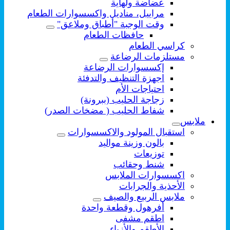
عضاضة ولهاية
مراييل، مناديل واكسسوارات الطعام
وقت الوجبة "أطباق وملاعق"
حافظات الطعام
كراسي الطعام
مستلزمات الرضاعة
إكسسوارات الرضاعة
اجهزة التنظيف والتدفئة
احتياجات الأم
زجاجة الحليب (ببرونة)
شفاط الحليب ( مضخات الصدر)
ملابس
استقبال المولود والاكسسوارات
بالون وزينة مواليد
توزيعات
شنط وحقائب
اكسسوارات الملابس
الأحذية والجرابات
ملابس الربيع والصيف
أفرهول وقطعة واحدة
اطقم مشفى
الأطقم والأزياء