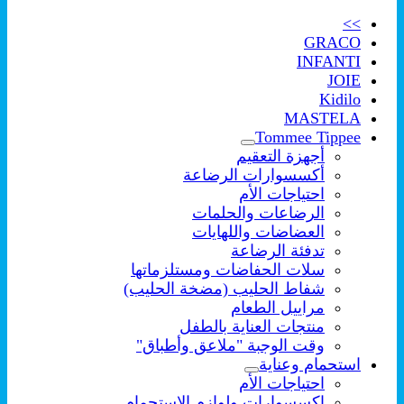
>>
GRACO
INFANTI
JOIE
Kidilo
MASTELA
Tommee Tippee
أجهزة التعقيم
أكسسوارات الرضاعة
احتياجات الأم
الرضاعات والحلمات
العضاضات واللهايات
تدفئة الرضاعة
سلات الحفاضات ومستلزماتها
شفاط الحليب (مضخة الحليب)
مراييل الطعام
منتجات العناية بالطفل
وقت الوجبة "ملاعق وأطباق"
استحمام وعناية
احتياجات الأم
اكسسوارات ولوازم الإستحمام