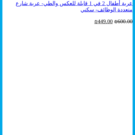
عربة أطفال 2 في 1 قابلة للعكس والطي- عربة شارع
متعددة الوظائف- سكني
السعر
السعر
₪
449.00
₪
600.00
الأصلي
الحالي
هو:
هو:
₪449.00.
₪600.00.