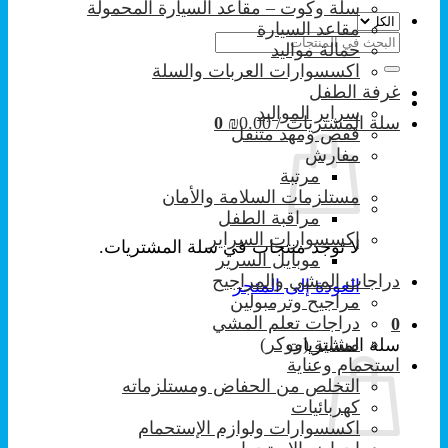
سلة وكوت – مقاعد السيارة المحمولة
مقاعد السيارة
البحث
حمالة مواليد
عن:
اكسسوارات العربات والسلة
غرفة الطفل
سراير المواليد
سلة المشتريات /
0.00
₪
0
قفص ومهد متنقل
مفارش
مرتبة
مستلزمات السلامة والأمان
مراقبة الطفل
إكسسوارات السراير
لا توجد منتجات في سلة المشتريات.
موبايل السرير
دراجات المشي والمراجيح
العودة إلى المتجر
مراجيح وترمبولين
دراجات تعلم المشي
0
مشاية (ووكر)
سلة المشتريات
استحمام وعناية
التخلص من الحفاض ومستلزماته
كهربائيات
اكسسوارات ولوازم الإستحمام