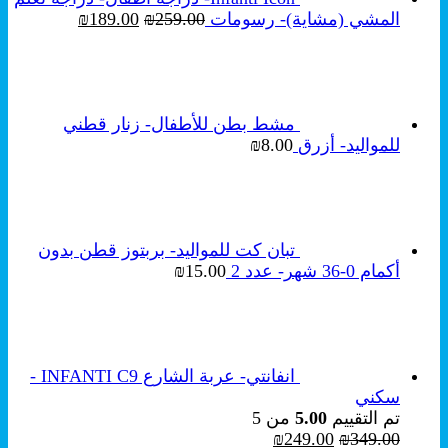
السعر
السعر
المشي (مشاية)- رسومات
259.00
₪
189.00
₪
الأصلي
الحالي
هو:
هو:
₪189.00.
₪259.00.
مشط بطن للأطفال- زنار قطني
للمواليد- أزرق
8.00
₪
تبان كت للمواليد- بربتوز قطن بدون
أكمام 0-36 شهر- عدد 2
15.00
₪
انفانتي- عربة الشارع INFANTI C9 -
سكني
تم التقييم
5.00
من 5
السعر
السعر
₪
249.00
₪
349.00