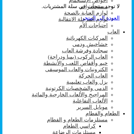
احواض الإستحمام
لا توجد منتجات في سلة المشتريات.
مستحضرات
لوازم العناية بالصحة
العودة إلى المتجر
لوازم المرحلة الانتقالية
احتياجات الأم
العاب
المركبات الكهربائية
خشاخيش ودمى
سجادة وفرشة العاب
العاب الركوب (بمبا ودراجة)
خيم وأقفاص اللعب والأنشطة
الكترونيات والعاب الموسيقى
العاب الحركة
بزل والعاب تعليمية
الدمى والشخصيات الكرتونية
المراجيح والألعاب الخارجية والمائية
الألعاب التفاعلية
موبايل السرير
الطعام والفطام
مستلزمات الطعام و الفطام
كراسي الطعام
مستلزمات الرضاعة