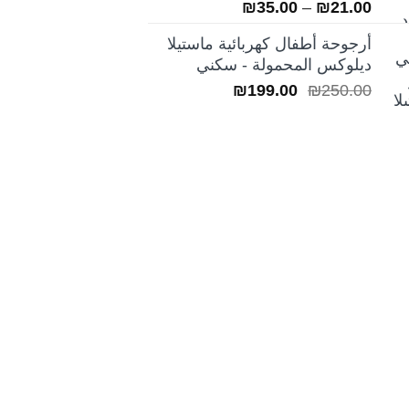
تم التقييم
نطاق
₪
35.00
–
₪
21.00
5.00
من 5
السعر:
أرجوحة أطفال كهربائية ماستيلا
من
ديلوكس المحمولة - سكني
السعر
السعر
₪
199.00
₪
250.00
خلال
الأصلي
الحالي
هو:
هو:
₪199.00.
₪250.00.