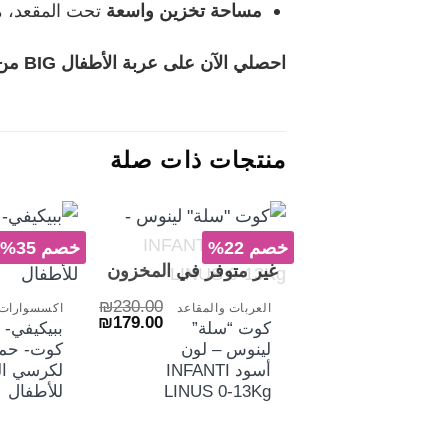
مساحة تخزين واسعة
تحت المقعد، 
احصلي الآن على عربة الأطفال BIG من انفانتي، وانطلقي مع طفلك بأناقة وراحة في كل مغامرة!
منتجات ذات صلة
خصم 22%
خصم 35%
+
غير متوفر في المخزون
₪
230.00
العربات والمقاعد
السعر
السعر
₪
179.00
كوت “سلة”
ببيكيفي- 
الأصلي
الحالي
لينوس – لون
كوت- حما
هو:
هو:
₪179.00.
₪230.00.
أسود INFANTI
لكرسي ال
LINUS 0-13Kg
للأطفال