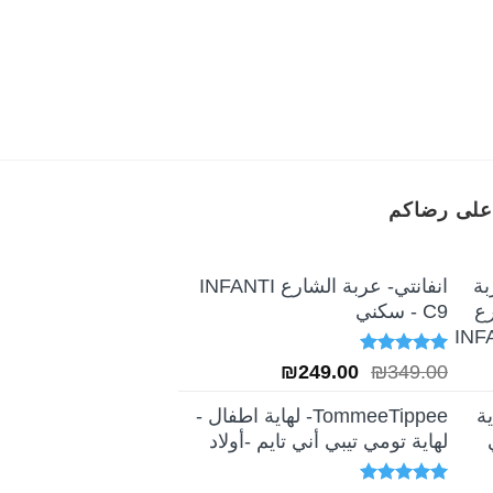
re™ Twin- Nectar
₪
1,250.00
السعر
السعر
₪
990.00
الأصلي
الحالي
هو:
هو:
₪990.00.
₪1,250.00.
على رضاكم
انفانتي- عربة الشارع INFANTI
C9 - سكني
تم التقييم
السعر
السعر
₪
249.00
₪
349.00
5.00
من 5
الأصلي
الحالي
TommeeTippee- لهاية اطفال -
هو:
هو:
لهاية تومي تيبي أني تايم -أولاد
₪249.00.
₪349.00.