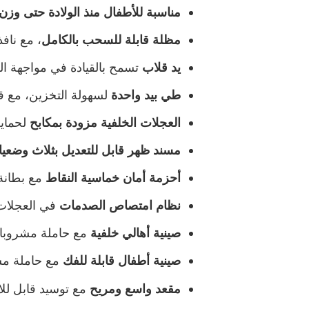
مناسبة للأطفال منذ الولادة حتى وزن 18 ك
مظلة قابلة للسحب بالكامل
، مع ناف
يد قلاب
تسمح بالقيادة في مواجهة ال
طي بيد واحدة
لسهولة التخزين، مع ق
العجلات الخلفية مزودة بمكابح
لحماية
مسند ظهر قابل للتعديل بثلاث وضعي
أحزمة أمان خماسية النقاط
مع بطانة 
نظام امتصاص الصدمات
في العجلات
صينية أهالي خلفية
مع حاملة مشروبا
صينية أطفال قابلة للفك
مع حاملة مش
مقعد واسع ومريح
مع توسيد قابل لل