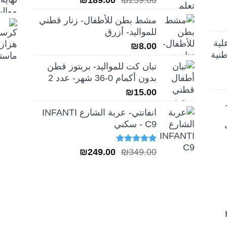
الأصلي
الحالي
مشط بطن للأطفال- زنار قطني
هو:
هو:
للمواليد- أزرق
₪189.00.
₪259.00.
لية
₪
8.00
نية
تبان كت للمواليد- بربتوز قطن
بدون أكمام 0-36 شهر- عدد 2
₪
15.00
انفانتي- عربة الشارع INFANTI
C9 - سكني
تم التقييم
السعر
السعر
₪
249.00
₪
349.00
5.00
من 5
الأصلي
الحالي
هو:
هو:
₪249.00.
₪349.00.
H