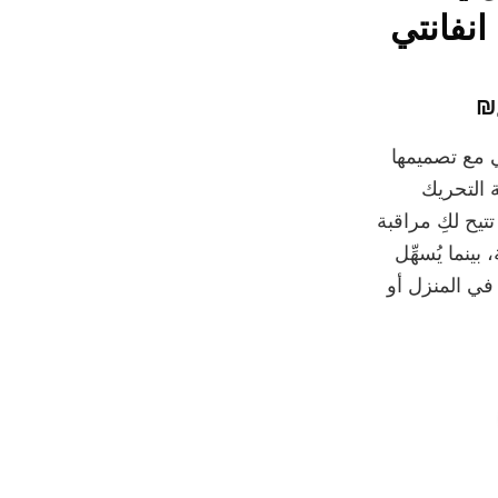
انفانتي
السعر
₪
الحالي
من انفانتي مع تصميمها
هو:
 التحريك
₪419.00.
تتيح لكِ مراقبة
نما يُسهِّل
في المنزل أو