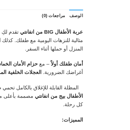
الوصف
مراجعات (0)
عربة الأطفال BIG من انفانتي
تقدم لكِ 
مثالية للنزهات اليومية مع طفلك. كذلك
ا
المنزل أو حملها أثناء السفر.
أمان طفلك أولاً
– مع
حزام الأمان الخم
أغراضك الضرورية.
العجلات الخلفية الم
المظلة القابلة للإغلاق بالكامل تحم
الأطفال بيج من انفانتي
مصممة بأعلى معا
كل رحلة.
المميزات: