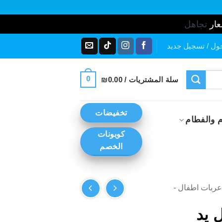
عار
تجاهل
ول / تسجيل جديد
0
سلة المشتريات /
0.00
₪
تخفيضات
 والفطام
كوبونات
الخصم
ربات اطفال -
ل يد