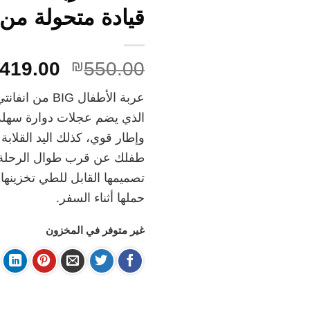
قيادة متحولة من 
السعر
419.00
₪
550.00
الأصلي
عربة الأطفال BIG 
هو:
الذي يضم عجلات دوارة سهلة
₪550.00.
وإطار قوي، كذلك اليد القلابة 
طفلك عن قرب طوال الرحلة، بي
تصميمها القابل للطي تخزينها 
حملها أثناء السفر.
غير متوفر في المخزون