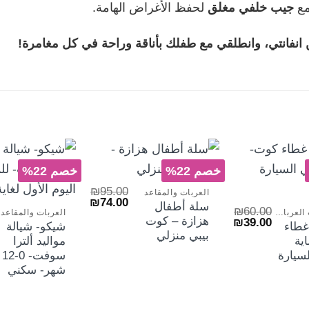
مع
جيب خلفي مغلق
لحفظ الأغراض الهامة.
+
خصم 22%
خصم 22%
+
+
₪
95.00
العربات والمقاعد
السعر
السعر
₪
74.00
سلة أطفال
₪
60.00
الأصلي
الحالي
اكسسوارات العربات والسلة
العربات والمقاعد
هزازة – كوت
السعر
السعر
₪
39.00
هو:
هو:
غطاء
شيكو- شيالة
الأصلي
الحالي
₪74.00.
₪95.00.
بيبي منزلي
ية
مواليد ألترا
هو:
هو:
₪39.00.
₪60.00.
سيارة
سوفت- 0-12
شهر- سكني