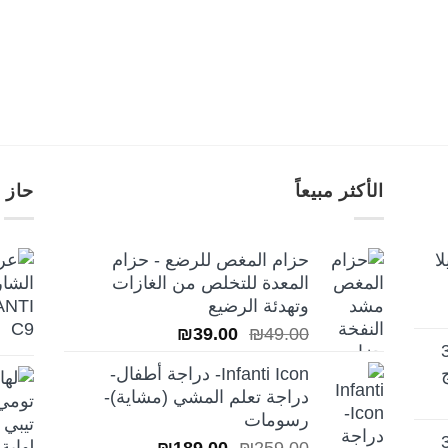
الأكثر مبيعاً
حاز 
ا
حزام المغص للرضع - حزام
المعدة للتخلص من الغازات
وتهدئة الرضيع
السعر
السعر
₪
39.00
₪
49.00
تيلا أورا ديلوكس 3
الأصلي
الحالي
Infanti Icon- دراجة أطفال-
هو:
هو:
دراجة تعلم المشي (مشاية)-
₪39.00.
₪49.00.
رسومات
تيلا أورا ديلوكس 3
السعر
السعر
₪
189.00
₪
259.00