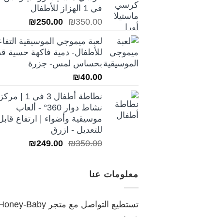
هو:
هو:
في 1 الهزاز للأطفال
₪250.00.
₪350.00.
السعر
السعر
₪
250.00
₪
350.00
الأصلي
الحالي
لعبة ميموجي الموسيقية التفاع
هو:
هو:
للأطفال- دمية فاكهة حسية قط
₪250.00.
₪350.00.
بحساس لمس- جزرة
₪
40.00
نطاطة أطفال 3 في 1 | مركز
نشاط دوار 360° - ألعاب
موسيقية وأضواء | ارتفاع قابل
للتعديل - ازرق
السعر
السعر
₪
249.00
₪
350.00
الأصلي
الحالي
هو:
هو:
معلومات عنا
₪249.00.
₪350.00.
تستطيع التواصل مع متجر oney-Baby