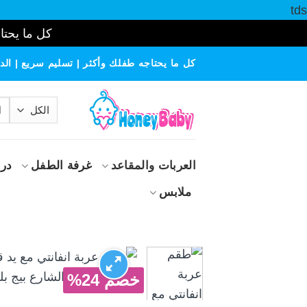
tds
كل ما يحتاج
خطي
كل ما يحتاجه طفلك وأكثر | تسليم سريع | الدف
لمحتوى
الب
عن
العربات والمقاعد
غرفة الطفل
درا
ملابس
خصم 24%