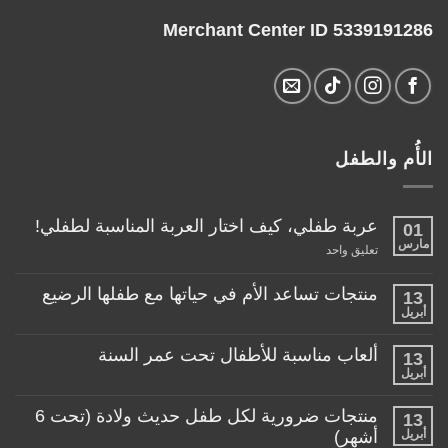
Merchant Center ID 5339191286
الأُم والطفل
عربة طفلي، كيف اختار العربة المناسبة لطفلي!
01
مارس
على
تعليق واحد
عربة
طفلي،
كيف
منتجات تساعد الأم في حياتها مع طفلها الرضيع
13
اختار
أبريل
لا
العربة
توجد
المناسبة
تعليقات
لطفلي!
ألعاب مناسبة للأطفال تحت عمر السنة
13
على
منتجات
أبريل
لا
تساعد
توجد
الأم
تعليقات
منتجات ضرورية لكل طفل حديث ولادة (تحت 6
في
13
على
حياتها
ألعاب
أبريل
أشهر)
مع
مناسبة