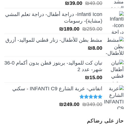
السعر
السعر
₪
39.00
₪
49.00
الأصلي
الحالي
Infanti Icon- دراجة أطفال- دراجة تعلم المشي
هو:
هو:
(مشاية)- رسومات
₪39.00.
₪49.00.
السعر
السعر
₪
189.00
₪
259.00
الأصلي
الحالي
مشط بطن للأطفال- زنار قطني للمواليد- أزرق
هو:
هو:
₪
8.00
₪189.00.
₪259.00.
تبان كت للمواليد- بربتوز قطن بدون أكمام 0-36
شهر- عدد 2
₪
15.00
انفانتي- عربة الشارع INFANTI C9 - سكني
تم التقييم
السعر
السعر
₪
249.00
₪
349.00
5.00
من 5
الأصلي
الحالي
هو:
هو:
حاز على رضاكم
₪249.00.
₪349.00.