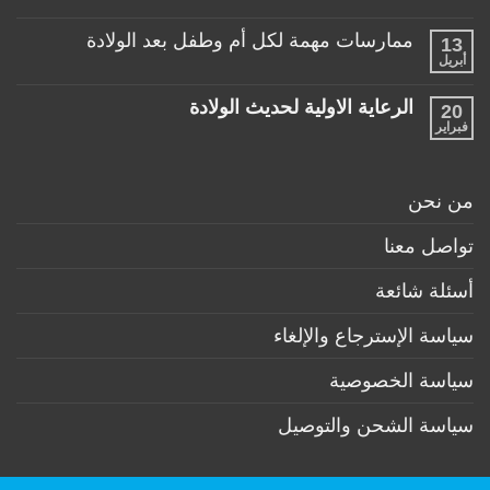
طفلها
لا
للأطفال
الرضيع
توجد
تحت
ممارسات مهمة لكل أم وطفل بعد الولادة
13
تعليقات
عمر
على
أبريل
السنة
لا
منتجات
توجد
ضرورية
تعليقات
لكل
الرعاية الاولية لحديث الولادة
20
على
طفل
ممارسات
فبراير
لا
حديث
مهمة
توجد
ولادة
لكل
تعليقات
(تحت
أم
على
6
وطفل
الرعاية
أشهر)
من نحن
بعد
الاولية
الولادة
لحديث
الولادة
تواصل معنا
أسئلة شائعة
سياسة الإسترجاع والإلغاء
سياسة الخصوصية
سياسة الشحن والتوصيل