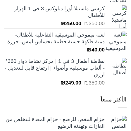
الأصلي
الحالي
كرسي ماستيلا أورا ديلوكس 3 في 1 الهزاز
هو:
هو:
للأطفال
₪250.00.
₪350.00.
السعر
السعر
₪
250.00
₪
350.00
الأصلي
الحالي
لعبة ميموجي الموسيقية التفاعلية للأطفال-
هو:
هو:
دمية فاكهة حسية قطنية بحساس لمس- جزرة
₪250.00.
₪350.00.
₪
40.00
نطاطة أطفال 3 في 1 | مركز نشاط دوار 360°
- ألعاب موسيقية وأضواء | ارتفاع قابل للتعديل -
ازرق
السعر
السعر
₪
249.00
₪
350.00
الأصلي
الحالي
هو:
هو:
الأكثر مبيعاً
₪249.00.
₪350.00.
حزام المغص للرضع - حزام المعدة للتخلص من
الغازات وتهدئة الرضيع