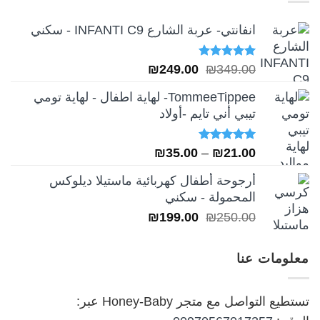
انفانتي- عربة الشارع INFANTI C9 - سكني
تم التقييم
السعر
السعر
₪
249.00
₪
349.00
5.00
من 5
الأصلي
الحالي
TommeeTippee- لهاية اطفال - لهاية تومي
هو:
هو:
تيبي أني تايم -أولاد
₪249.00.
₪349.00.
تم التقييم
نطاق
₪
35.00
–
₪
21.00
5.00
من 5
السعر:
أرجوحة أطفال كهربائية ماستيلا ديلوكس
من
المحمولة - سكني
السعر
السعر
₪
199.00
₪
250.00
خلال
الأصلي
الحالي
هو:
هو:
معلومات عنا
₪199.00.
₪250.00.
تستطيع التواصل مع متجر Honey-Baby عبر: