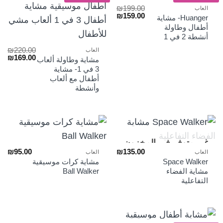
₪
199.00
العاب
السعر
السعر
₪
159.00
Huanger- مشاية
الأصلي
الحالي
أطفال وطاولة
هو:
هو:
أنشطة 2 في 1
₪159.00.
₪199.00.
₪
220.00
العاب
السعر
الس
₪
169.00
مشاية وطاولة ألعاب
الأصلي
الح
3 في 1- مشاية
هو:
هو:
أطفال مع ألعاب
₪169.00.
₪220.00.
وأنشطة
غير متوفر في المخزون
₪
95.00
₪
135.00
العاب
العاب
Space Walker
مشاية كرات موسيقية
مشاية الفضاء
Ball Walker
التفاعلية