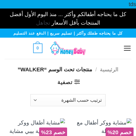
tds
كل ما يحتاجه أطفالكم وأكثر ... منذ اليوم الأول أفضل
المنتجات بأقل الأسعار
تجاهل
خطي
كل ما يحتاجه طفلك وأكثر | تسليم سريع | الدفع عند التسليم
لمحتوى
0
الرئيسية
/
منتجات تحت الوسم “WALKER”
تصفية
خصم 20%
خصم 23%