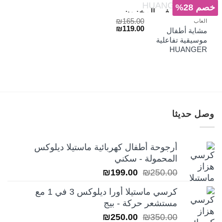
خصم 28%
غير متوفر في المخزون
₪
165.00
العاب
السعر
السعر
₪
119.00
مشاية أطفال
الأصلي
الحالي
موسيقية تفاعلية
هو:
هو:
HUANGER
₪119.00.
₪165.00.
وصل حديثا
أرجوحة أطفال كهربائية ماستيلا ديلوكس
المحمولة - سكني
السعر
السعر
₪
199.00
₪
250.00
الأصلي
الحالي
كرسي ماستيلا أورا ديلوكس 3 في 1 مع
هو:
هو:
مستشعر حركة - بيج
₪199.00.
₪250.00.
السعر
السعر
₪
250.00
₪
350.00