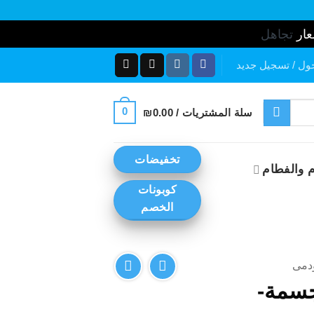
عار
تجاهل
ول / تسجيل جديد
0
سلة المشتريات /
0.00
₪
تخفيضات
 والفطام
كوبونات
الخصم
دمى
جسمة-