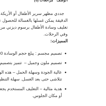
الوصف
مراجعات (0)
جددي مظهر سرير الأطفال أو الأريكة أو
الدقيقة يمكن غسلها بالغسالة للحصول 
تغليف وسادة الأطفال برسوم ديزني مريح
وفي الرحلات.
المميزات:
تصميم مجسم : يبلغ حجم الوسادة 30 * 40 سم تقريبا ( تختلف الأبعاد قليلاً حسب التصميم)، بوزن 220 غم
تصميم ملون وجميل – تتميز بتصميم ف
عالية الجودة وسهلة الحمل – هذه ال
تتلاشى حتى بعد الغسل. سهلة التنظي
هدية مثالية – التغليف المستخدم يجعله
أو مكان الجلوس.