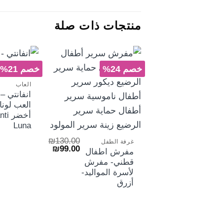
منتجات ذات صلة
خصم 24%
خصم 21%
العاب
انفانتي 
العب لونا
أخضر 
+
Luna
₪
130.00
غرفة الطفل
السعر
السعر
₪
99.00
مفرش اطفال
الأصلي
الحالي
قطني- مفرش
هو:
هو:
₪99.00.
₪130.00.
لأسرة المواليد-
أزرق