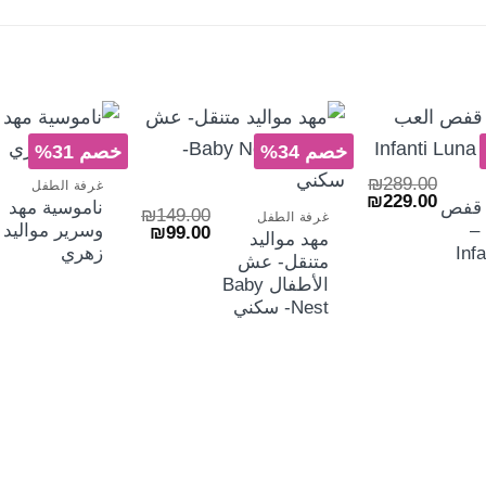
+
+
خصم 34%
خصم 31%
+
₪
289.00
غرفة الطفل
السعر
السعر
₪
229.00
– قفص
ناموسية مهد
₪
149.00
الأصلي
الحالي
غرفة الطفل
 –
وسرير مواليد 
السعر
السعر
₪
99.00
هو:
هو:
مهد مواليد
الأصلي
الحالي
₪229.00.
₪289.00.
Infanti
زهري
متنقل- عش
هو:
هو:
₪99.00.
₪149.00.
الأطفال Baby
Nest- سكني