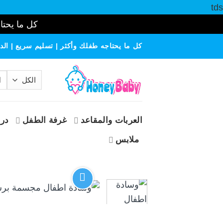
tds
كل ما يحتاج
خطي
كل ما يحتاجه طفلك وأكثر | تسليم سريع | الدف
لمحتوى
الب
عن
العربات والمقاعد
غرفة الطفل
درا
ملابس