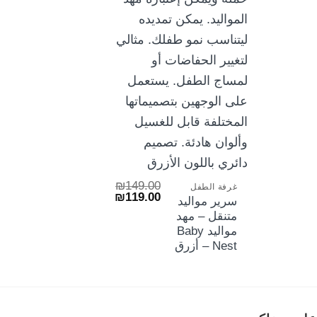
+
₪
149.00
غرفة الطفل
السعر
السعر
₪
119.00
سرير مواليد
الأصلي
الحالي
متنقل – مهد
هو:
هو:
₪119.00.
₪149.00.
مواليد Baby
Nest – أزرق