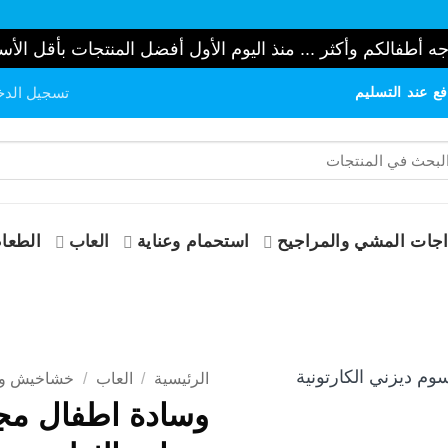
ه أطفالكم وأكثر ... منذ اليوم الأول أفضل المنتجات بأقل الأس
ع عند التسليم
تسجيل الدخ
حث
:
جات المشي والمراجيح
استحمام وعناية
العاب
الطعام
الرئيسية
/
العاب
/
خشاخيش و
وسادة اطفال م