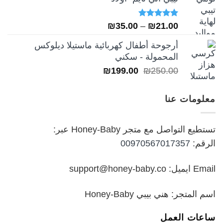
₪249.00.
₪349.00.
تم التقييم
نطاق
₪
35.00
–
₪
21.00
5.00
من 5
السعر:
أرجوحة أطفال كهربائية ماستيلا ديلوكس
من
المحمولة - سكني
السعر
السعر
₪
199.00
₪
250.00
خلال
الأصلي
الحالي
هو:
هو:
معلومات عنا
₪199.00.
₪250.00.
تستطيع التواصل مع متجر Honey-Baby عبر:
الرقم:
00970567017357
Email ايميل: support@honey-baby.co
اسم المتجر: هني بيبي Honey-Baby
ساعات العمل