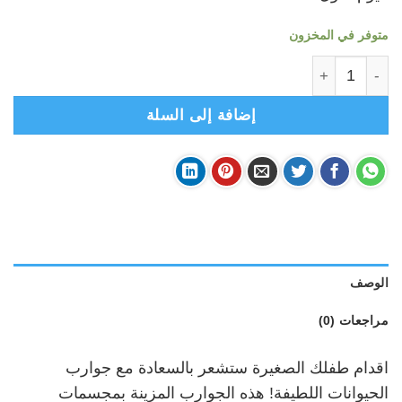
متوفر في المخزون
كمية JWJIWAL - زوج جوارب مواليد- جرابات برسومات حيوانية*2- بقرة
إضافة إلى السلة
الوصف
مراجعات (0)
اقدام طفلك الصغيرة ستشعر بالسعادة مع جوارب
الحيوانات اللطيفة! هذه الجوارب المزينة بمجسمات