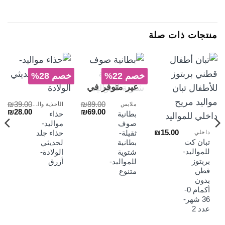
منتجات ذات صلة
خصم 22%
خصم 28%
غير متوفر في
المخزون
₪
39.00
₪
89.00
ملابس
الأحذية والجرابات
السعر
السعر
السعر
الس
₪
28.00
₪
69.00
بطانية
حذاء
الأصلي
الحالي
الأصلي
الح
صوف
مواليد-
هو:
هو:
هو:
هو:
₪
15.00
لسعر
ثقيلة-
حذاء جلد
داخلي
₪28.00.
₪39.00.
₪69.00.
₪89.00.
لحالي
تبان كت
بطانية
لحديثي
و:
للمواليد-
شتوية
الولادة-
₪43
بربتوز
للمواليد-
أزرق
قطن
متنوع
بدون
أكمام 0-
36 شهر-
عدد 2