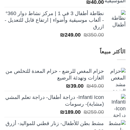
₪
40.00
نطاطة أطفال 3 في 1 | مركز نشاط دوار 360°
- ألعاب موسيقية وأضواء | ارتفاع قابل للتعديل -
ازرق
السعر
السعر
₪
249.00
₪
350.00
الأصلي
الحالي
هو:
هو:
الأكثر مبيعاً
₪249.00.
₪350.00.
حزام المغص للرضع - حزام المعدة للتخلص من
الغازات وتهدئة الرضيع
السعر
السعر
₪
39.00
₪
49.00
الأصلي
الحالي
Infanti Icon- دراجة أطفال- دراجة تعلم المشي
هو:
هو:
(مشاية)- رسومات
₪39.00.
₪49.00.
السعر
السعر
₪
189.00
₪
259.00
الأصلي
الحالي
مشط بطن للأطفال- زنار قطني للمواليد- أزرق
هو:
هو: