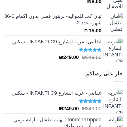
₪
8.00
₪189.00.
₪259.00.
تبان كت للمواليد- بربتوز قطن بدون أكمام 0-36
شهر- عدد 2
₪
15.00
انفانتي- عربة الشارع INFANTI C9 - سكني
تم التقييم
السعر
السعر
₪
249.00
₪
349.00
5.00
من 5
الأصلي
الحالي
هو:
هو:
حاز على رضاكم
₪249.00.
₪349.00.
انفانتي- عربة الشارع INFANTI C9 - سكني
تم التقييم
السعر
السعر
₪
249.00
₪
349.00
5.00
من 5
الأصلي
الحالي
TommeeTippee- لهاية اطفال - لهاية تومي
هو:
هو:
تيبي أني تايم -أولاد