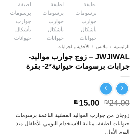
الرئيسية
/
ملابس
/
الأحذية والجرابات
JWJIWAL – زوج جوارب مواليد-
جرابات برسومات حيوانية*2- بقرة
السعر
السعر
₪
15.00
₪
24.00
الأصلي
الحالي
زوجان من جوارب المواليد القطنية الناعمة برسومات
هو:
هو:
حيوانات لطيفة، مثالية للاستخدام اليومي للأطفال منذ
₪15.00.
₪24.00.
اليوم الأول.