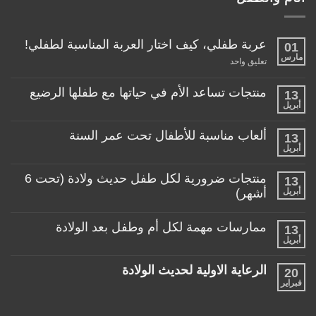
عربة طفلي، كيف اختار العربة المناسبة لطفلي!
01
مارس
على
تعليق واحد
عربة
طفلي،
كيف
منتجات تساعد الأم في حياتها مع طفلها الرضيع
13
اختار
أبريل
لا
العربة
توجد
المناسبة
تعليقات
لطفلي!
ألعاب مناسبة للأطفال تحت عمر السنة
13
على
منتجات
أبريل
لا
تساعد
توجد
الأم
تعليقات
منتجات ضرورية لكل طفل حديث ولادة (تحت 6
في
13
على
حياتها
ألعاب
أبريل
أشهر)
مع
مناسبة
طفلها
لا
للأطفال
الرضيع
توجد
تحت
ممارسات مهمة لكل أم وطفل بعد الولادة
13
تعليقات
عمر
على
أبريل
السنة
لا
منتجات
توجد
ضرورية
تعليقات
لكل
الرعاية الاولية لحديث الولادة
20
على
طفل
ممارسات
فبراير
لا
حديث
مهمة
توجد
ولادة
لكل
تعليقات
(تحت
أم
على