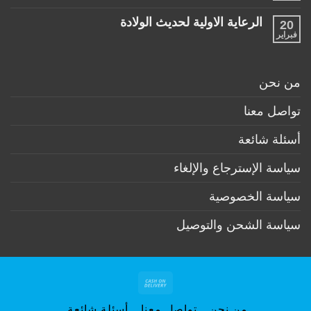
منتجات
توجد
ضرورية
تعليقات
لكل
الرعاية الاولية لحديث الولادة
20
على
طفل
ممارسات
فبراير
لا
حديث
مهمة
توجد
ولادة
لكل
تعليقات
(تحت
أم
على
6
وطفل
الرعاية
أشهر)
من نحن
بعد
الاولية
الولادة
لحديث
الولادة
تواصل معنا
أسئلة شائعة
سياسة الإسترجاع والإلغاء
سياسة الخصوصية
سياسة الشحن والتوصيل
Cash
On
من نحن
تواصل معنا
أسئلة شائعة