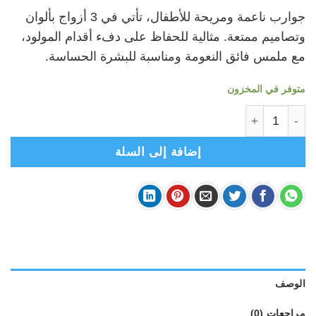
الأصلي
الحالي
جوارب ناعمة ومريحة للأطفال، تأتي في 3 أزواج بألوان
هو:
هو:
وتصاميم ممتعة. مثالية للحفاظ على دفء أقدام المولود،
₪8.00.
₪12.00.
مع ملمس فائق النعومة ومناسبة للبشرة الحساسة.
متوفر في المخزون
كمية جوارب اطفال- جرابات ولادي رضع- عدد 3
إضافة إلى السلة
الوصف
مراجعات (0)