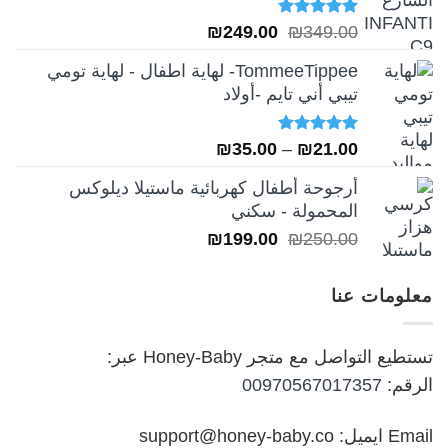
تم التقييم
السعر
السعر
₪
249.00
₪
349.00
5.00
من 5
الأصلي
الحالي
TommeeTippee- لهاية اطفال - لهاية تومي
هو:
هو:
تيبي أني تايم -أولاد
₪249.00.
₪349.00.
تم التقييم
نطاق
₪
35.00
–
₪
21.00
5.00
من 5
السعر:
أرجوحة أطفال كهربائية ماستيلا ديلوكس
من
المحمولة - سكني
السعر
السعر
₪
199.00
₪
250.00
خلال
الأصلي
الحالي
هو:
هو:
معلومات عنا
₪199.00.
₪250.00.
تستطيع التواصل مع متجر Honey-Baby عبر:
الرقم:
00970567017357
Email ايميل: support@honey-baby.co