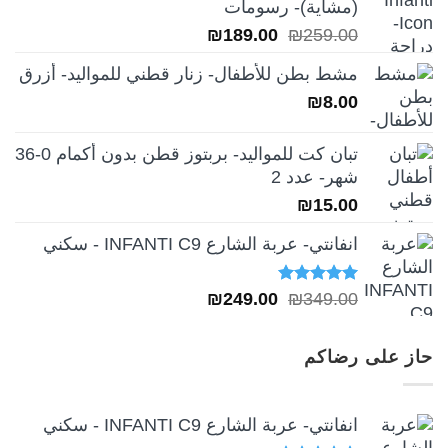
(مشاية)- رسومات
₪39.00.
₪49.00.
السعر
السعر
₪
189.00
₪
259.00
الأصلي
الحالي
مشط بطن للأطفال- زنار قطني للمواليد- أزرق
هو:
هو:
₪
8.00
₪189.00.
₪259.00.
تبان كت للمواليد- بربتوز قطن بدون أكمام 0-36
شهر- عدد 2
₪
15.00
انفانتي- عربة الشارع INFANTI C9 - سكني
تم التقييم
السعر
السعر
₪
249.00
₪
349.00
5.00
من 5
الأصلي
الحالي
هو:
هو:
حاز على رضاكم
₪249.00.
₪349.00.
انفانتي- عربة الشارع INFANTI C9 - سكني