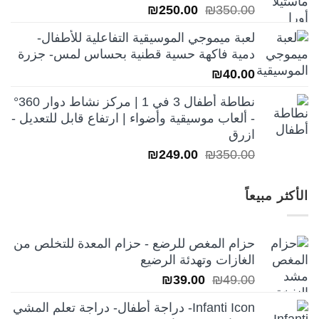
السعر
السعر
₪
250.00
₪
350.00
الأصلي
الحالي
لعبة ميموجي الموسيقية التفاعلية للأطفال-
هو:
هو:
دمية فاكهة حسية قطنية بحساس لمس- جزرة
₪250.00.
₪350.00.
₪
40.00
نطاطة أطفال 3 في 1 | مركز نشاط دوار 360°
- ألعاب موسيقية وأضواء | ارتفاع قابل للتعديل -
ازرق
السعر
السعر
₪
249.00
₪
350.00
الأصلي
الحالي
هو:
هو:
الأكثر مبيعاً
₪249.00.
₪350.00.
حزام المغص للرضع - حزام المعدة للتخلص من
الغازات وتهدئة الرضيع
السعر
السعر
₪
39.00
₪
49.00
الأصلي
الحالي
Infanti Icon- دراجة أطفال- دراجة تعلم المشي
هو:
هو: