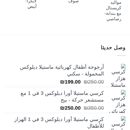
صوف
لايكرا-
مواليد
أبيض
كريستال
مع بندانة-
رصاصي
وصل حديثا
أرجوحة أطفال كهربائية ماستيلا ديلوكس
المحمولة - سكني
السعر
السعر
₪
199.00
₪
250.00
الأصلي
الحالي
كرسي ماستيلا أورا ديلوكس 3 في 1 مع
هو:
هو:
مستشعر حركة - بيج
₪199.00.
₪250.00.
السعر
السعر
₪
250.00
₪
350.00
الأصلي
الحالي
كرسي ماستيلا أورا ديلوكس 3 في 1 الهزاز
هو:
هو:
للأطفال
₪250.00.
₪350.00.