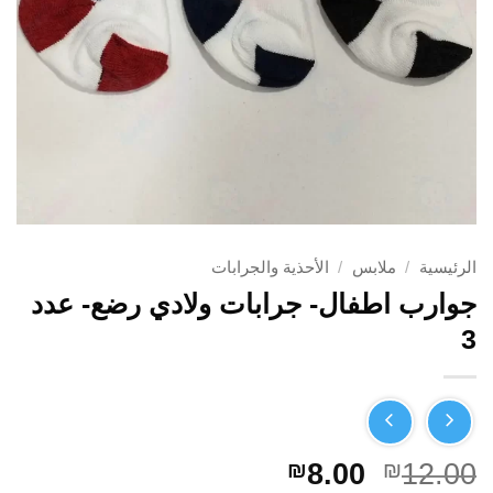
الرئيسية
/
ملابس
/
الأحذية والجرابات
جوارب اطفال- جرابات ولادي رضع- عدد
3
السعر
السعر
₪
8.00
₪
12.00