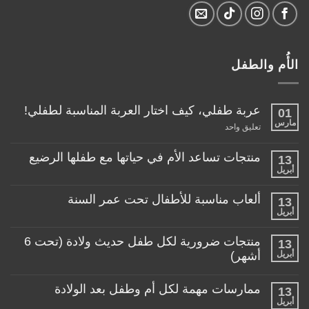
الأُم والطفل
عربة طفلي، كيف اختار العربة المناسبة لطفلي!
01
مارس
على
تعليق واحد
عربة
طفلي،
كيف
منتجات تساعد الأم في حياتها مع طفلها الرضيع
13
اختار
أبريل
لا
العربة
توجد
المناسبة
تعليقات
لطفلي!
ألعاب مناسبة للأطفال تحت عمر السنة
13
على
منتجات
أبريل
لا
تساعد
توجد
الأم
تعليقات
منتجات ضرورية لكل طفل حديث ولادة (تحت 6
في
13
على
حياتها
ألعاب
أبريل
أشهر)
مع
مناسبة
طفلها
لا
للأطفال
الرضيع
توجد
تحت
ممارسات مهمة لكل أم وطفل بعد الولادة
13
تعليقات
عمر
على
أبريل
السنة
لا