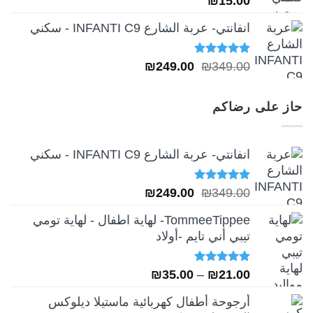
₪
15.00
انفانتي- عربة الشارع INFANTI C9 - سكني
تم التقييم
السعر
السعر
₪
249.00
₪
349.00
5.00
من 5
الأصلي
الحالي
هو:
هو:
حاز على رضاكم
₪249.00.
₪349.00.
انفانتي- عربة الشارع INFANTI C9 - سكني
تم التقييم
السعر
السعر
₪
249.00
₪
349.00
5.00
من 5
الأصلي
الحالي
TommeeTippee- لهاية اطفال - لهاية تومي
هو:
هو:
تيبي أني تايم -أولاد
₪249.00.
₪349.00.
تم التقييم
نطاق
₪
35.00
–
₪
21.00
5.00
من 5
السعر:
أرجوحة أطفال كهربائية ماستيلا ديلوكس
من