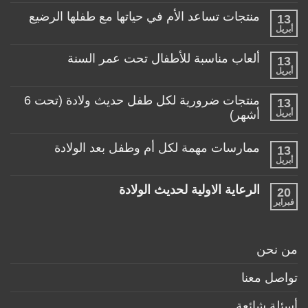
طفلي،
كيف
منتجات تساعد الأم في حياتها مع طفلها الرضيع
13
اختار
أبريل
لا
العربة
توجد
المناسبة
تعليقات
لطفلي!
ألعاب مناسبة للأطفال تحت عمر السنة
13
على
منتجات
أبريل
لا
تساعد
توجد
الأم
تعليقات
منتجات ضرورية لكل طفل حديث ولادة (تحت 6
في
13
على
حياتها
ألعاب
أبريل
أشهر)
مع
مناسبة
طفلها
لا
للأطفال
الرضيع
توجد
تحت
ممارسات مهمة لكل أم وطفل بعد الولادة
13
تعليقات
عمر
على
أبريل
السنة
لا
منتجات
توجد
ضرورية
تعليقات
لكل
الرعاية الاولية لحديث الولادة
20
على
طفل
ممارسات
فبراير
لا
حديث
مهمة
توجد
ولادة
لكل
تعليقات
(تحت
أم
على
6
وطفل
الرعاية
أشهر)
من نحن
بعد
الاولية
الولادة
لحديث
الولادة
تواصل معنا
أسئلة شائعة