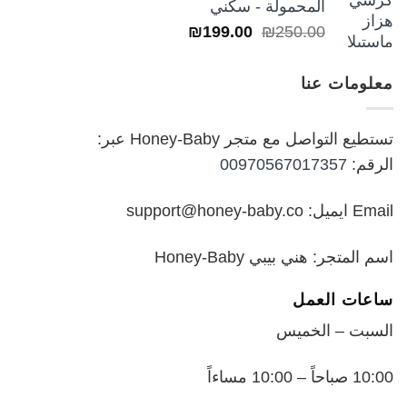
المحمولة - سكني
السعر
السعر
₪
199.00
₪
250.00
خلال
الأصلي
الحالي
هو:
هو:
معلومات عنا
₪199.00.
₪250.00.
تستطيع التواصل مع متجر Honey-Baby عبر:
الرقم:
00970567017357
Email ايميل: support@honey-baby.co
اسم المتجر: هني بيبي Honey-Baby
ساعات العمل
السبت – الخميس
10:00 صباحاً – 10:00 مساءاً