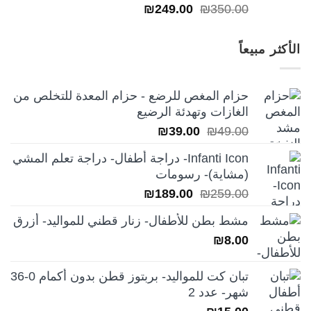
السعر
السعر
₪
249.00
₪
350.00
الأصلي
الحالي
هو:
هو:
الأكثر مبيعاً
₪249.00.
₪350.00.
حزام المغص للرضع - حزام المعدة للتخلص من
الغازات وتهدئة الرضيع
السعر
السعر
₪
39.00
₪
49.00
الأصلي
الحالي
Infanti Icon- دراجة أطفال- دراجة تعلم المشي
هو:
هو:
(مشاية)- رسومات
₪39.00.
₪49.00.
السعر
السعر
₪
189.00
₪
259.00
الأصلي
الحالي
مشط بطن للأطفال- زنار قطني للمواليد- أزرق
هو:
هو:
₪
8.00
₪189.00.
₪259.00.
تبان كت للمواليد- بربتوز قطن بدون أكمام 0-36
شهر- عدد 2