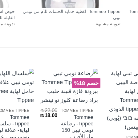
TommeeTip
Tommee Tippee- اغطية حماية الحلمات للأم من تومي
حوض است
تيبي
القابلة للطي
تدوينة مشابهة
تدوينة م
خصم 18%
+
+
₪
22.00
OMMEE TIPPEE
TOMMEE TIPPEE
السعر
السعر
₪
18.00
Tommee
Tommee
الأصلي
الحالي
+
Tippee- رضاعة
Tippee- سل
هو:
هو:
₪18.00.
₪22.00.
تومي تيبي 150
لهاية- علاقة له
مل الأقرب
تومي تيبي- عد
TOMME