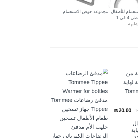
حمام للأطفال- مجموعة حوض الاستحمام
 4 في 1
شابهة
₪
20.00
T
+
سال
اية
TOMMEE TIPPEE
د