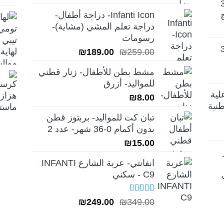
تيلا أورا ديلوكس 3
الأصلي
الحالي
Infanti Icon- دراجة أطفال-
هو:
هو:
دراجة تعلم المشي (مشاية)-
₪39.00.
₪49.00.
رسومات
تيلا أورا ديلوكس 3
السعر
السعر
₪
189.00
₪
259.00
الأصلي
الحالي
مشط بطن للأطفال- زنار قطني
هو:
هو:
للمواليد- أزرق
₪189.00.
₪259.00.
لية
₪
8.00
نية
تبان كت للمواليد- بربتوز قطن
بدون أكمام 0-36 شهر- عدد 2
₪
15.00
انفانتي- عربة الشارع INFANTI
C9 - سكني
تم التقييم
السعر
السعر
₪
249.00
₪
349.00
5.00
من 5
الأصلي
الحالي