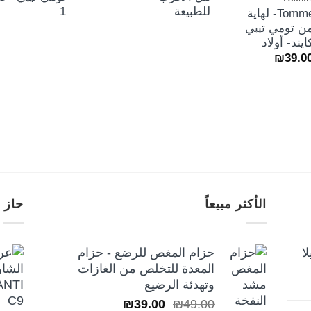
للطبيعة
1
TommeeTippee- لهاية
ن تومي تيبي
ايند- أولاد
نطاق
₪
39.0
السعر:
من
خلال
الأكثر مبيعاً
حاز 
ا
حزام المغص للرضع - حزام
المعدة للتخلص من الغازات
وتهدئة الرضيع
السعر
السعر
₪
39.00
₪
49.00