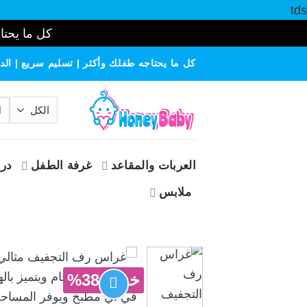
tds
كل ما يحتاج
خطي
كل ما يحتاجه طفلك وأكثر | تسليم سريع | الدف
لمحتوى
الب
عن
العربات والمقاعد
غرفة الطفل
درا
ملابس
خصم 38%