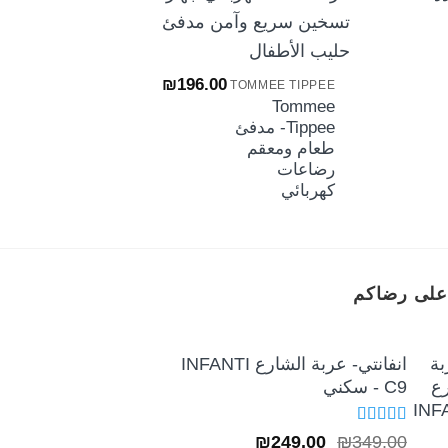
eTippee
الاطفال من تومي ت
+
أني تايم كايند- بنا
نط
₪
39.00
–
₪
21.00
ال
₪
196.00
TOMMEE TIPPEE
من
Tommee
Tippee- مدفئ
خل
طعام ومعقم
رضاعات
كهربائي
على رضاكم
انفانتي- عربة الشارع INFANTI
C9 - سكني
تم التقييم
السعر
السعر
₪
249.00
₪
349.00