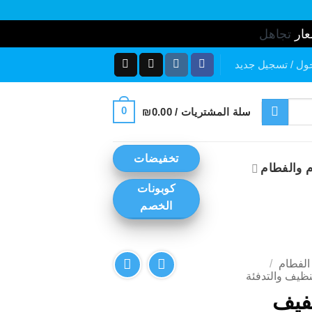
عار
تجاهل
ول / تسجيل جديد
0
سلة المشتريات /
0.00
₪
تخفيضات
 والفطام
كوبونات
الخصم
الفطام
/
نظيف والتدفئة
جفيف