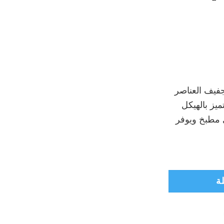
لسعر
حالي
فيف العناصر
:
يز بالهيكل
₪49
 مطبخ ويوفر
ة