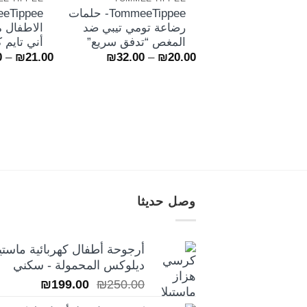
TommeeTippee- حلمات
رضاعة تومي تيبي ضد
الاطفال م
المغص “تدفق سريع”
أني تايم ك
نطاق
0
–
₪
21.00
₪
32.00
–
₪
20.00
السعر:
من
خلال
وصل حديثا
أرجوحة أطفال كهربائية ماستيل
ديلوكس المحمولة - سكني
السعر
السعر
₪
199.00
₪
250.00
الأصلي
الحالي