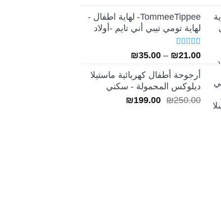
5.00
من 5
الأصلي
الحالي
TommeeTippee- لهاية اطفال -
هو:
هو:
لهاية تومي تيبي أني تايم -أولاد
₪249.00.
₪349.00.
تم التقييم
نطاق
₪
35.00
–
₪
21.00
5.00
من 5
السعر:
أرجوحة أطفال كهربائية ماستيلا
من
ديلوكس المحمولة - سكني
السعر
السعر
₪
199.00
₪
250.00
خلال
الأصلي
الحالي
هو:
هو:
₪199.00.
₪250.00.