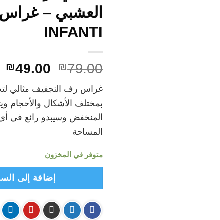
العشبي – غراس
INFANTI
السعر
ا
₪
49.00
₪
79.00
الأصلي
ال
غراس رف التجفيف مثالي لتج
هو:
هو
بمختلف الأشكال والأحجام ويتم
.00.
₪79.00.
المنخفض وسيبدو رائع في أي
المساحة
متوفر في المخزون
إضافة إلى السل