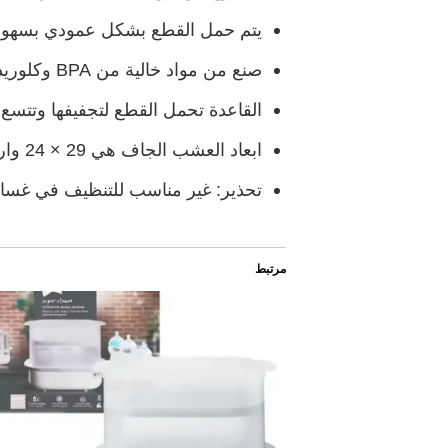
يتم حمل القطع بشكل عمودي بسهولة و
صنع من مواد خالية من BPA وكلوريد متعدد الفينيل
القاعدة تحمل القطع لتجفيفها وتتسع ل8 رضاعات متوسطة الح
ابعاد العشب الجاف هي 29 × 24 وارتفاع 5.5 سم
تحذير: غير مناسب للتنظيف في غسال
مرتبط