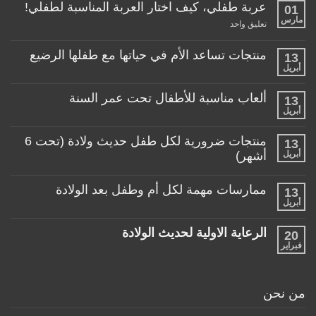
عربة طفلي، كيف اختار العربة المناسبة لطفلي!
01
مارس
على
تعليق واحد
عربة
طفلي،
كيف
منتجات تساعد الأم في حياتها مع طفلها الرضيع
13
اختار
أبريل
لا
العربة
توجد
المناسبة
تعليقات
لطفلي!
ألعاب مناسبة للأطفال تحت عمر السنة
13
على
منتجات
أبريل
لا
تساعد
توجد
الأم
تعليقات
منتجات ضرورية لكل طفل حديث ولادة (تحت 6
في
13
على
حياتها
ألعاب
أبريل
أشهر)
مع
مناسبة
طفلها
لا
للأطفال
الرضيع
توجد
تحت
ممارسات مهمة لكل أم وطفل بعد الولادة
13
تعليقات
عمر
على
أبريل
السنة
لا
منتجات
توجد
ضرورية
تعليقات
لكل
الرعاية الاولية لحديث الولادة
20
على
طفل
ممارسات
فبراير
لا
حديث
مهمة
توجد
ولادة
لكل
تعليقات
(تحت
أم
على
6
وطفل
الرعاية
أشهر)
من نحن
بعد
الاولية
الولادة
لحديث