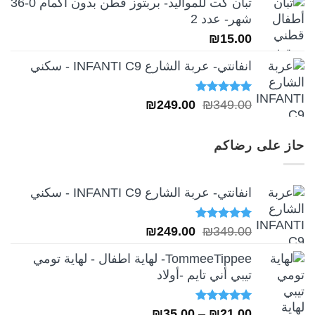
تبان كت للمواليد- بربتوز قطن بدون أكمام 0-36
شهر- عدد 2
₪
15.00
انفانتي- عربة الشارع INFANTI C9 - سكني
تم التقييم
السعر
السعر
₪
249.00
₪
349.00
5.00
من 5
الأصلي
الحالي
هو:
هو:
حاز على رضاكم
₪249.00.
₪349.00.
انفانتي- عربة الشارع INFANTI C9 - سكني
تم التقييم
السعر
السعر
₪
249.00
₪
349.00
5.00
من 5
الأصلي
الحالي
TommeeTippee- لهاية اطفال - لهاية تومي
هو:
هو:
تيبي أني تايم -أولاد
₪249.00.
₪349.00.
تم التقييم
نطاق
₪
35.00
–
₪
21.00