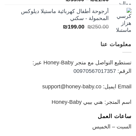
5.00
من 5
السعر:
أرجوحة أطفال كهربائية ماستيلا ديلوكس
من
المحمولة - سكني
السعر
السعر
₪
199.00
₪
250.00
خلال
الأصلي
الحالي
هو:
هو:
معلومات عنا
₪199.00.
₪250.00.
تستطيع التواصل مع متجر Honey-Baby عبر:
الرقم:
00970567017357
Email ايميل: support@honey-baby.co
اسم المتجر: هني بيبي Honey-Baby
ساعات العمل
السبت – الخميس