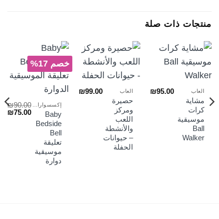
منتجات ذات صلة
خصم 17%
₪
99.00
₪
95.00
العاب
العاب
مشاية
حصيرة
₪
90.00
إكسسوارات السراير
كرات
ومركز
السعر
الس
₪
75.00
Baby
الأصلي
الح
موسيقية
اللعب
Bedside
هو:
هو:
Ball
والأنشطة
Bell
₪75.00.
₪90.00.
Walker
– حيوانات
تعليقة
الحفلة
موسيقية
دوارة