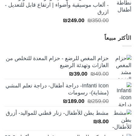
- ألعاب موسيقية وأضواء | ارتفاع قابل للتعديل -
ازرق
السعر
السعر
₪
249.00
₪
350.00
الأصلي
الحالي
هو:
هو:
الأكثر مبيعاً
₪249.00.
₪350.00.
حزام المغص للرضع - حزام المعدة للتخلص من
الغازات وتهدئة الرضيع
السعر
السعر
₪
39.00
₪
49.00
الأصلي
الحالي
Infanti Icon- دراجة أطفال- دراجة تعلم المشي
هو:
هو:
(مشاية)- رسومات
₪39.00.
₪49.00.
السعر
السعر
₪
189.00
₪
259.00
الأصلي
الحالي
مشط بطن للأطفال- زنار قطني للمواليد- أزرق
هو:
هو:
₪
8.00
₪189.00.
₪259.00.