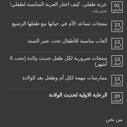
عربة طفلي، كيف اختار العربة المناسبة لطفلي!
01
مارس
على
تعليق واحد
عربة
طفلي،
كيف
منتجات تساعد الأم في حياتها مع طفلها الرضيع
13
اختار
أبريل
لا
العربة
توجد
المناسبة
تعليقات
لطفلي!
ألعاب مناسبة للأطفال تحت عمر السنة
13
على
منتجات
أبريل
لا
تساعد
توجد
الأم
تعليقات
منتجات ضرورية لكل طفل حديث ولادة (تحت 6
في
13
على
حياتها
ألعاب
أبريل
أشهر)
مع
مناسبة
طفلها
لا
للأطفال
الرضيع
توجد
تحت
ممارسات مهمة لكل أم وطفل بعد الولادة
13
تعليقات
عمر
على
أبريل
السنة
لا
منتجات
توجد
ضرورية
تعليقات
لكل
الرعاية الاولية لحديث الولادة
20
على
طفل
ممارسات
فبراير
لا
حديث
مهمة
توجد
ولادة
لكل
تعليقات
(تحت
أم
على
6
وطفل
الرعاية
أشهر)
من نحن
بعد
الاولية
الولادة
لحديث