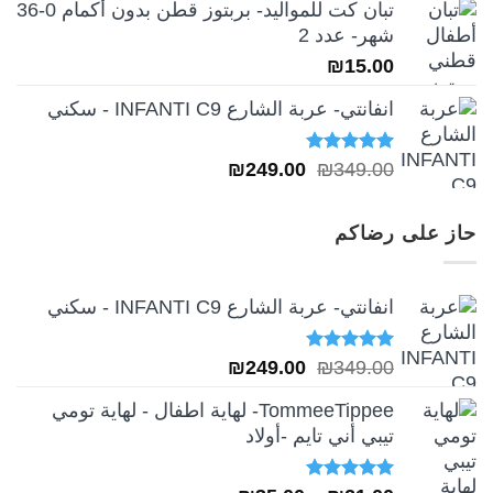
تبان كت للمواليد- بربتوز قطن بدون أكمام 0-36
شهر- عدد 2
₪
15.00
انفانتي- عربة الشارع INFANTI C9 - سكني
تم التقييم
السعر
السعر
₪
249.00
₪
349.00
5.00
من 5
الأصلي
الحالي
هو:
هو:
حاز على رضاكم
₪249.00.
₪349.00.
انفانتي- عربة الشارع INFANTI C9 - سكني
تم التقييم
السعر
السعر
₪
249.00
₪
349.00
5.00
من 5
الأصلي
الحالي
TommeeTippee- لهاية اطفال - لهاية تومي
هو:
هو:
تيبي أني تايم -أولاد
₪249.00.
₪349.00.