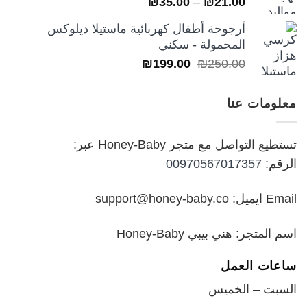
تم التقييم
نطاق
₪
35.00
–
₪
21.00
5.00
من 5
السعر:
أرجوحة أطفال كهربائية ماستيلا ديلوكس
من
المحمولة - سكني
السعر
السعر
₪
199.00
₪
250.00
خلال
الأصلي
الحالي
هو:
هو:
معلومات عنا
₪199.00.
₪250.00.
تستطيع التواصل مع متجر Honey-Baby عبر:
الرقم:
00970567017357
Email ايميل: support@honey-baby.co
اسم المتجر: هني بيبي Honey-Baby
ساعات العمل
السبت – الخميس