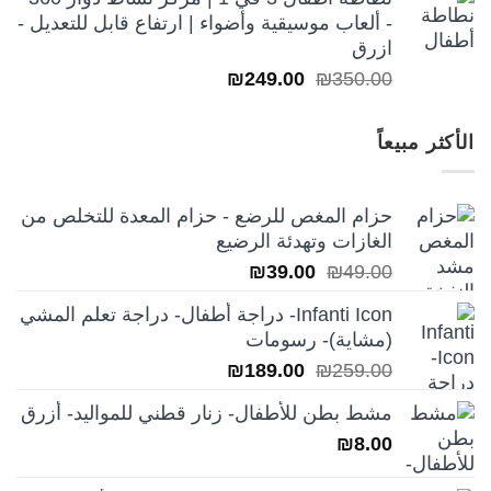
- ألعاب موسيقية وأضواء | ارتفاع قابل للتعديل -
ازرق
السعر
السعر
₪
249.00
₪
350.00
الأصلي
الحالي
هو:
هو:
الأكثر مبيعاً
₪249.00.
₪350.00.
حزام المغص للرضع - حزام المعدة للتخلص من
الغازات وتهدئة الرضيع
السعر
السعر
₪
39.00
₪
49.00
الأصلي
الحالي
Infanti Icon- دراجة أطفال- دراجة تعلم المشي
هو:
هو:
(مشاية)- رسومات
₪39.00.
₪49.00.
السعر
السعر
₪
189.00
₪
259.00
الأصلي
الحالي
مشط بطن للأطفال- زنار قطني للمواليد- أزرق
هو:
هو:
₪
8.00
₪189.00.
₪259.00.