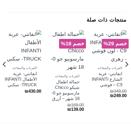
منتجات ذات صلة
خصم 29%
خصم 18%
العربات والمقاعد
العربات والمقاعد
انفانتي- عربة
انفانتي- عربة
العربات والمقاعد
الشارع INFANTI
الأطفال INFANTI
حمالة اطفال
C9 – فوشي
TRUCK- سكني
شيكو Chicco
₪
430.00
₪
349.00
مارسوبيو جو 0-
السعر
السعر
₪
249.00
18 شهر – أزرق
الأصلي
الحالي
هو:
هو:
₪
169.00
₪249.00.
₪349.00.
السعر
السعر
₪
139.00
الأصلي
الحالي
هو:
هو:
₪139.00.
₪169.00.