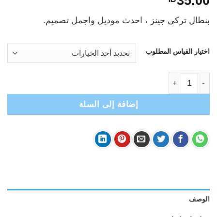
35.00
بنطال تركي جينز ، احدث موديل واجمل تصميم.
اختيار القياس المطلوب
كمية Zeni - بنطال جينز 2-6 سنوات بناتي- أزرق
إضافة إلى السلة
الوصف