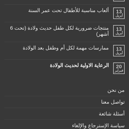
توجد
المناسبة
تعليقات
لطفلي!
ألعاب مناسبة للأطفال تحت عمر السنة
13
على
منتجات
أبريل
لا
تساعد
توجد
الأم
تعليقات
منتجات ضرورية لكل طفل حديث ولادة (تحت 6
في
13
على
حياتها
ألعاب
أبريل
أشهر)
مع
مناسبة
طفلها
لا
للأطفال
الرضيع
توجد
تحت
ممارسات مهمة لكل أم وطفل بعد الولادة
13
تعليقات
عمر
على
أبريل
السنة
لا
منتجات
توجد
ضرورية
تعليقات
لكل
الرعاية الاولية لحديث الولادة
20
على
طفل
ممارسات
فبراير
لا
حديث
مهمة
توجد
ولادة
لكل
تعليقات
(تحت
أم
على
6
وطفل
الرعاية
أشهر)
من نحن
بعد
الاولية
الولادة
لحديث
الولادة
تواصل معنا
أسئلة شائعة
سياسة الإسترجاع والإلغاء