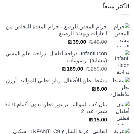
هو:
هو:
الأكثر مبيعاً
₪249.00.
₪350.00.
حزام المغص للرضع - حزام المعدة للتخلص من
الغازات وتهدئة الرضيع
السعر
السعر
₪
39.00
₪
49.00
الأصلي
الحالي
Infanti Icon- دراجة أطفال- دراجة تعلم المشي
هو:
هو:
(مشاية)- رسومات
₪39.00.
₪49.00.
السعر
السعر
₪
189.00
₪
259.00
الأصلي
الحالي
مشط بطن للأطفال- زنار قطني للمواليد- أزرق
هو:
هو:
₪
8.00
₪189.00.
₪259.00.
تبان كت للمواليد- بربتوز قطن بدون أكمام 0-36
شهر- عدد 2
₪
15.00
انفانتي- عربة الشارع INFANTI C9 - سكني