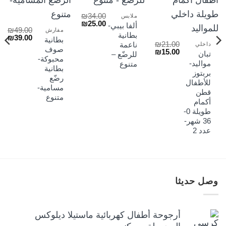
₪
34.00
ملابس
السعر
السعر
₪
25.00
ألفا بيبي-
₪
49.00
الأصلي
الحالي
مفارش
بطانية
السعر
الس
₪
39.00
هو:
هو:
بطانية
₪
21.00
لسعر
الأصلي
الح
ناعمة
داخلي
₪25.00.
₪34.00.
صوف
السعر
السعر
₪
15.00
لحالي
هو:
هو:
تبان
للرضّع –
الأصلي
الحالي
محبوكة-
و:
₪39.00.
₪49.00.
مواليد-
متنوع
هو:
هو:
₪29
بطانية
بربتوز
₪15.00.
₪21.00.
رضّع
للأطفال
مسامية-
قطن
متنوع
أكمام
طويلة 0-
36 شهر-
عدد 2
وصل حديثا
أرجوحة أطفال كهربائية ماستيلا ديلوكس