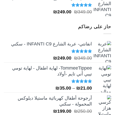
تم التقييم
السعر
السعر
₪
249.00
₪
349.00
5.00
من 5
الأصلي
الحالي
هو:
هو:
حاز على رضاكم
₪249.00.
₪349.00.
انفانتي- عربة الشارع INFANTI C9 - سكني
تم التقييم
السعر
السعر
₪
249.00
₪
349.00
5.00
من 5
الأصلي
الحالي
TommeeTippee- لهاية اطفال - لهاية تومي
هو:
هو:
تيبي أني تايم -أولاد
₪249.00.
₪349.00.
تم التقييم
نطاق
₪
35.00
–
₪
21.00
5.00
من 5
السعر:
أرجوحة أطفال كهربائية ماستيلا ديلوكس
من
المحمولة - سكني
السعر
السعر
₪
199.00
₪
250.00
خلال