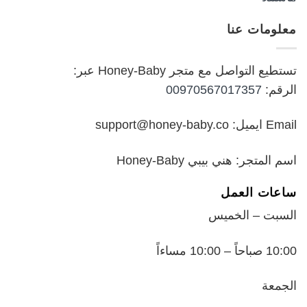
الأصلي
الحالي
هو:
هو:
معلومات عنا
₪199.00.
₪250.00.
تستطيع التواصل مع متجر Honey-Baby عبر:
الرقم:
00970567017357
Email ايميل: support@honey-baby.co
اسم المتجر: هني بيبي Honey-Baby
ساعات العمل
السبت – الخميس
10:00 صباحاً – 10:00 مساءاً
الجمعة