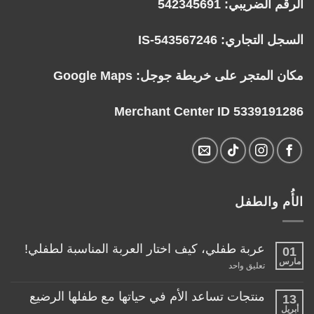
الرقم الضريبي: 542345691
السجل التجاري: IS-543567246
مكان المتجر على خريطة جوجل:
Google Maps
Merchant Center ID 5339191286
الأُم والطفل
عربة طفلي، كيف اختار العربة المناسبة لطفلي!
01
مارس
على
تعليق واحد
عربة
طفلي،
كيف
منتجات تساعد الأم في حياتها مع طفلها الرضيع
13
اختار
أبريل
لا
العربة