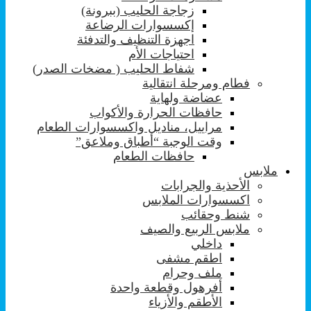
زجاجة الحليب (ببرونة)
إكسسوارات الرضاعة
اجهزة التنظيف والتدفئة
احتياجات الأم
شفاط الحليب ( مضخات الصدر)
فطام ومرحلة انتقالية
عضاضة ولهاية
حافظات الحرارة والأكواب
مراييل، مناديل واكسسوارات الطعام
وقت الوجبة “أطباق وملاعق”
حافظات الطعام
ملابس
الأحذية والجرابات
اكسسوارات الملابس
شنط وحقائب
ملابس الربيع والصيف
داخلي
اطقم مشفى
ملف وحرام
أفرهول وقطعة واحدة
الأطقم والأزياء