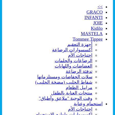
>>
GRACO
INFANTI
JOIE
Kidilo
MASTELA
Tommee Tippee
أجهزة التعقيم
أكسسوارات الرضاعة
احتياجات الأم
الرضاعات والحلمات
العضاضات واللهايات
تدفئة الرضاعة
سلات الحفاضات ومستلزماتها
شفاط الحليب (مضخة الحليب)
مراييل الطعام
منتجات العناية بالطفل
وقت الوجبة "ملاعق وأطباق"
استحمام وعناية
احتياجات الأم
اكسسوارات ولوازم الإستحمام