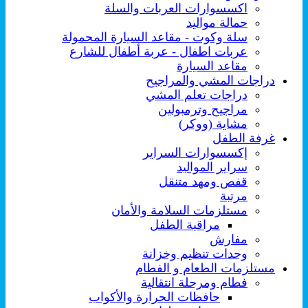
اكسسوارات العربات والسلة
حمالة مواليد
سلة وكوت - مقاعد السيارة المحمولة
عربات اطفال - عربة أطفال للشارع
مقاعد السيارة
دراجات المشي والمراجيح
دراجات تعلم المشي
مراجيح وترمبولين
مشاية (ووكر)
غرفة الطفل
إكسسوارات السراير
سراير المواليد
قفص ومهد متنقل
مرتبة
مستلزمات السلامة والأمان
مراقبة الطفل
مفارش
وحدات تنظيم وخزانة
مستلزمات الطعام و الفطام
فطام ومرحلة انتقالية
حافظات الحرارة والأكواب