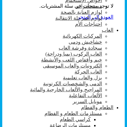
احواض الإستحمام
لا توجد منتجات في سلة المشتريات.
مستحضرات
لوازم العناية بالصحة
العودة إلى المتجر
لوازم المرحلة الانتقالية
احتياجات الأم
العاب
المركبات الكهربائية
خشاخيش ودمى
سجادة وفرشة العاب
العاب الركوب (بمبا ودراجة)
خيم وأقفاص اللعب والأنشطة
الكترونيات والعاب الموسيقى
العاب الحركة
بزل والعاب تعليمية
الدمى والشخصيات الكرتونية
المراجيح والألعاب الخارجية والمائية
الألعاب التفاعلية
موبايل السرير
الطعام والفطام
مستلزمات الطعام و الفطام
كراسي الطعام
مستلزمات الرضاعة