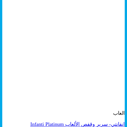
+
معاينة سريعة
العاب
انفانتي- سرير وقفص الألعاب Infanti Platinum