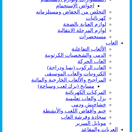
احواض الإستحمام
التخلص من الحفاض ومستلزماته
كهربائيات
لوازم العناية بالصحة
لوازم المرحلة الانتقالية
مستحضرات
العاب
الألعاب التفاعلية
الدمى والشخصيات الكرتونية
العاب الحركة
العاب الركوب (بمبا ودراجة)
الكترونيات والعاب الموسيقى
المراجيح والألعاب الخارجية والمائية
مسابح (برك لعب وسباحة)
المركبات الكهربائية
بزل والعاب تعليمية
خشاخيش ودمى
خيم وأقفاص اللعب والأنشطة
سجادة وفرشة العاب
موبايل السرير
العربات والمقاعد