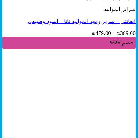
من
سراير المواليد
الأشكال
المختلفة
انفانتي – سرير ومهد المواليد نانا – اسود وطبيعي
لهذا
المنتج.
نطاق
₪
479.00
–
₪
389.00
يمكن
السعر:
اختيار
خصم 26%
من
الخيارات
على
خلال
صفحة
المنتج