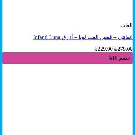
+
معاينة سريعة
العاب
انفانتي – قفص العب لونا – أزرق Infanti Luna
السعر
السعر
₪
229.00
₪
279.00
الأصلي
الحالي
خصم 16%
هو:
هو:
₪229.00.
₪279.00.