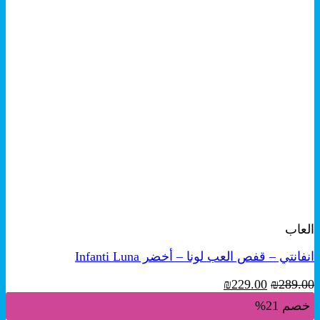
+
معاينة سريعة
العاب
انفانتي – قفص العب لونا – أخضر Infanti Luna
السعر
السعر
₪
229.00
₪
289.00
الأصلي
الحالي
خصم 21%
هو:
هو: