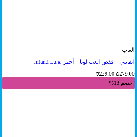
+
معاينة سريعة
العاب
انفانتي – قفص العب لونا – أحمر Infanti Luna
السعر
السعر
₪
229.00
₪
279.00
الأصلي
الحالي
خصم 18%
هو:
هو:
₪229.00.
₪279.00.