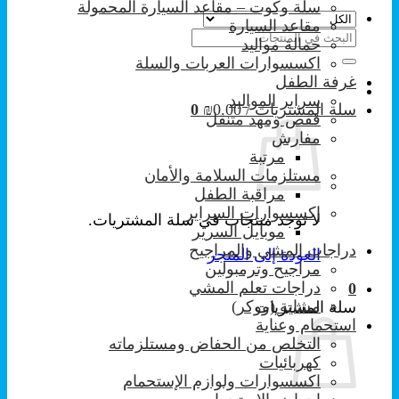
سلة وكوت – مقاعد السيارة المحمولة
مقاعد السيارة
البحث
حمالة مواليد
عن:
اكسسوارات العربات والسلة
غرفة الطفل
سراير المواليد
سلة المشتريات /
0.00
₪
0
قفص ومهد متنقل
مفارش
مرتبة
مستلزمات السلامة والأمان
مراقبة الطفل
إكسسوارات السراير
لا توجد منتجات في سلة المشتريات.
موبايل السرير
دراجات المشي والمراجيح
العودة إلى المتجر
مراجيح وترمبولين
دراجات تعلم المشي
0
مشاية (ووكر)
سلة المشتريات
استحمام وعناية
التخلص من الحفاض ومستلزماته
كهربائيات
اكسسوارات ولوازم الإستحمام