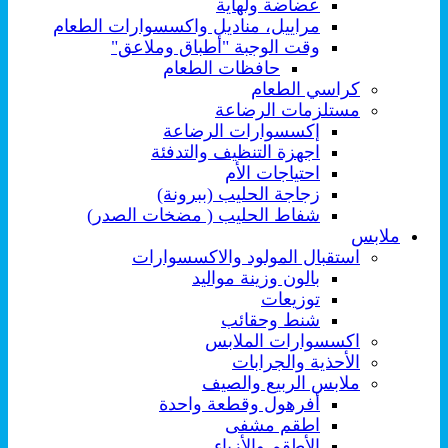
عضاضة ولهاية
مراييل، مناديل واكسسوارات الطعام
وقت الوجبة "أطباق وملاعق"
حافظات الطعام
كراسي الطعام
مستلزمات الرضاعة
إكسسوارات الرضاعة
اجهزة التنظيف والتدفئة
احتياجات الأم
زجاجة الحليب (ببرونة)
شفاط الحليب ( مضخات الصدر)
ملابس
استقبال المولود والاكسسوارات
بالون وزينة مواليد
توزيعات
شنط وحقائب
اكسسوارات الملابس
الأحذية والجرابات
ملابس الربيع والصيف
أفرهول وقطعة واحدة
اطقم مشفى
الأطقم والأزياء