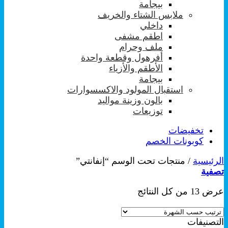
بيجامة
ملابس الشتاء والخريف
داخلي
اطقم مشفى
ملف وحرام
أفرهول وقطعة واحدة
الأطقم والأزياء
بيجامة
استقبال المولود والاكسسوارات
بالون وزينة مواليد
توزيعات
تخفيضات
كوبونات الخصم
الرئيسية
/
منتجات تحت الوسم “إنفانتي”
تصفية
تم
عرض ⁦13⁩ من كل النتائج
الفرز
حسب
التصنيفات
الشهرة