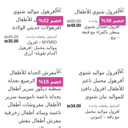
خصم 39%
خصم 22%
₪
80.00
أفرهول وقطعة واحدة
السعر
السعر
₪
49.00
أفرول اطفال شتوي
الأصلي
الحالي
مبطن بالفراء مع قبعة
هو:
هو:
₪
45.00
أفرهول وقطعة واحدة
– بيج
₪49.00.
₪80.00.
السعر
الس
₪
35.00
MYMIO – افرول
الأصلي
الح
مواليد مخمل- افرهول
هو:
هو:
أكمام طويلة- أزرق
₪35.00.
₪45.00.
خصم 15%
₪
34.00
أفرهول وقطعة واحدة
افرول مواليد مخمل
مع ياقة – كموني