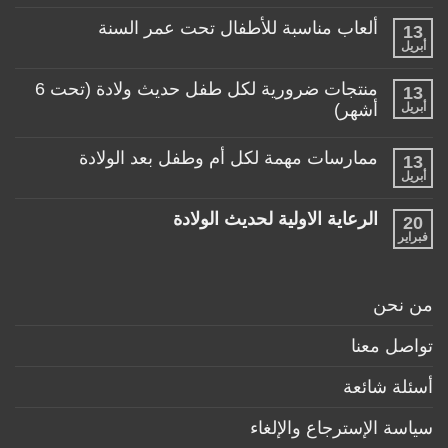
توجد
المناسبة
تعليقات
لطفلي!
ألعاب مناسبة للأطفال تحت عمر السنة
13
على
منتجات
أبريل
لا
تساعد
توجد
الأم
تعليقات
منتجات ضرورية لكل طفل حديث ولادة (تحت 6
في
13
على
حياتها
ألعاب
أبريل
أشهر)
مع
مناسبة
طفلها
لا
للأطفال
الرضيع
توجد
تحت
ممارسات مهمة لكل أم وطفل بعد الولادة
13
تعليقات
عمر
على
أبريل
السنة
لا
منتجات
توجد
ضرورية
تعليقات
لكل
الرعاية الاولية لحديث الولادة
20
على
طفل
ممارسات
فبراير
لا
حديث
مهمة
توجد
ولادة
لكل
تعليقات
(تحت
أم
على
6
وطفل
الرعاية
أشهر)
من نحن
بعد
الاولية
الولادة
لحديث
الولادة
تواصل معنا
أسئلة شائعة
سياسة الإسترجاع والإلغاء