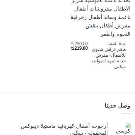
₪
250.00
غرفة الطفل
السعر
السعر
₪
219.00
طقم فراش شتوي
الأصلي
الحالي
للأطفال- مفرش
هو:
هو:
جدلة لمهد المواليد-
₪219.00.
₪250.00.
سكني
وصل حديثا
أرجوحة أطفال كهربائية ماستيلا ديلوكس
المحمولة - سكني