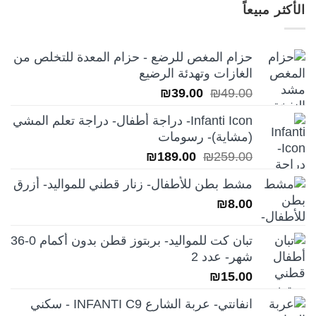
هو:
هو:
الأكثر مبيعاً
₪249.00.
₪350.00.
حزام المغص للرضع - حزام المعدة للتخلص من
الغازات وتهدئة الرضيع
السعر
السعر
₪
39.00
₪
49.00
الأصلي
الحالي
Infanti Icon- دراجة أطفال- دراجة تعلم المشي
هو:
هو:
(مشاية)- رسومات
₪39.00.
₪49.00.
السعر
السعر
₪
189.00
₪
259.00
الأصلي
الحالي
مشط بطن للأطفال- زنار قطني للمواليد- أزرق
هو:
هو:
₪
8.00
₪189.00.
₪259.00.
تبان كت للمواليد- بربتوز قطن بدون أكمام 0-36
شهر- عدد 2
₪
15.00
انفانتي- عربة الشارع INFANTI C9 - سكني