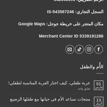
السجل التجاري: IS-543567246
مكان المتجر على خريطة جوجل:
Google Maps
Merchant Center ID 5339191286
الأُم والطفل
عربة طفلي، كيف اختار العربة المناسبة لطفلي!
01
مارس
على
تعليق واحد
عربة
طفلي،
كيف
منتجات تساعد الأم في حياتها مع طفلها الرضيع
13
اختار
أبريل
لا
العربة