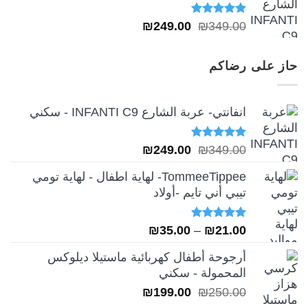
تم التقييم
السعر
السعر
₪
249.00
₪
349.00
5.00
من 5
الأصلي
الحالي
هو:
هو:
حاز على رضاكم
₪249.00.
₪349.00.
انفانتي- عربة الشارع INFANTI C9 - سكني
تم التقييم
السعر
السعر
₪
249.00
₪
349.00
5.00
من 5
الأصلي
الحالي
TommeeTippee- لهاية اطفال - لهاية تومي
هو:
هو:
تيبي أني تايم -أولاد
₪249.00.
₪349.00.
تم التقييم
نطاق
₪
35.00
–
₪
21.00
5.00
من 5
السعر:
أرجوحة أطفال كهربائية ماستيلا ديلوكس
من
المحمولة - سكني
السعر
السعر
₪
199.00
₪
250.00
خلال
الأصلي
الحالي